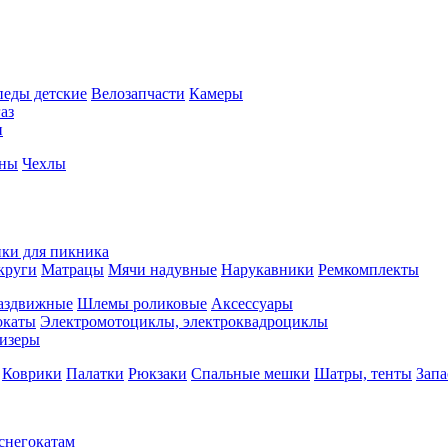
педы детские
Велозапчасти
Камеры
аз
и
йны
Чехлы
ки для пикника
круги
Матрацы
Мячи надувные
Нарукавники
Ремкомплекты
аздвижные
Шлемы роликовые
Аксессуары
окаты
Электромотоциклы, электроквадроциклы
изеры
Коврики
Палатки
Рюкзаки
Спальные мешки
Шатры, тенты
Запа
 снегокатам