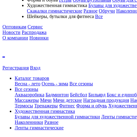
Художественная гимнастика
Булавы для художеств
Скакалки гимнастические
Разное
Обручи
Наколенн
Шейкеры, бутылки для фитнеса
Все
Оптовикам
Сервис
Новости
Распродажа
О компании
Новинки
Регистрация
Вход
Каталог товаров
Весна - лето
Осень - зима
Все сезоны
Все сезоны
Аквааэробика
Бадминтон
Бейсбол
Бильярд
Бокс и единоб
Массажеры
Мячи
Мячи детские
Наградная продукция
На
Термосы
Тренажеры
Фитнес
Форма и обувь
Художествен
Художественная гимнастика
Булавы для художественной гимнастики
Ленты гимнасти
Наколенники
Разное
Ленты гимнастические