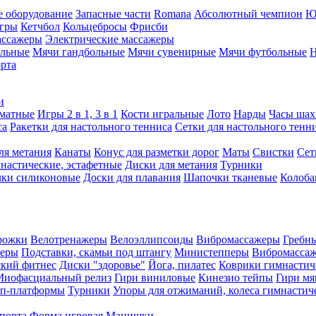
е оборудование
Запасные части
Romana
Абсолютный чемпион
Ю
игры
Кетчбол
Кольцебросы
Фрисби
ассажеры
Электрические массажеры
ольные
Мячи гандбольные
Мячи сувенирные
Мячи футбольные
Н
орта
и
матные
Игры 2 в 1, 3 в 1
Кости игральные
Лото
Нарды
Часы шах
са
Ракетки для настольного тенниса
Сетки для настольного тенн
ля метания
Канаты
Конус для разметки дорог
Маты
Свистки
Сет
настические, эстафетные
Диски для метания
Турники
ки силиконовые
Доски для плавания
Шапочки тканевые
Колоб
рожки
Велотренажеры
Велоэллипсоиды
Вибромассажеры
Гребн
жеры
Подставки, скамьи под штангу
Министепперы
Вибромасса
ский фитнес
Диски "здоровье"
Йога, пилатес
Коврики гимнастич
Миофасциальный релиз
Гири виниловые
Кинезио тейпы
Гири мя
еп-платформы
Турники
Упоры для отжиманий, колеса гимнастич
спорта
Форма игровая
Манишки