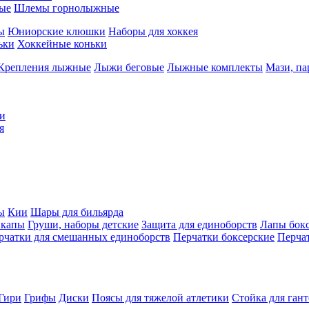
ые
Шлемы горнолыжные
ы
Юниорские клюшки
Наборы для хоккея
ьки
Хоккейные коньки
Крепления лыжные
Лыжи беговые
Лыжные комплекты
Мази, п
и
я
ы
Кии
Шары для бильярда
 капы
Груши, наборы детские
Защита для единоборств
Лапы бок
рчатки для смешанных единоборств
Перчатки боксерские
Перча
Гири
Грифы
Диски
Поясы для тяжелой атлетики
Стойка для ган