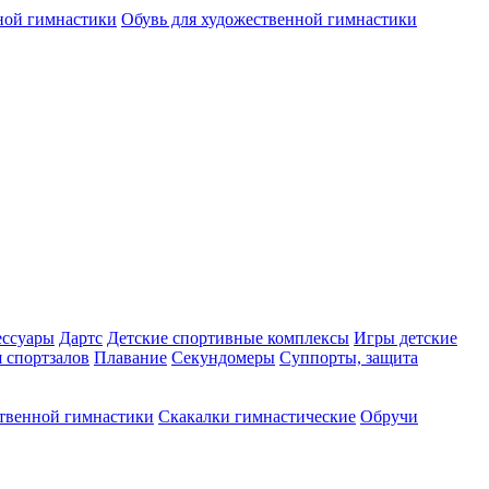
ной гимнастики
Обувь для художественной гимнастики
ессуары
Дартс
Детские спортивные комплексы
Игры детские
 спортзалов
Плавание
Секундомеры
Суппорты, защита
ственной гимнастики
Скакалки гимнастические
Обручи