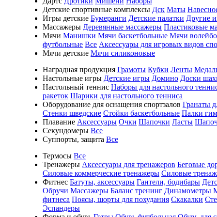
Дартс
Дротики
Мишени
Наборы
Детские спортивные комплексы
Дск
Маты
Навесно
Игры детские
Бумеранги
Детские палатки
Другие 
Массажеры
Деревянные массажеры
Пластиковые м
Мячи
Манишки
Мячи баскетбольные
Мячи волейб
футбольные
Все
Аксессуары для игровых видов сп
Мячи детские
Мячи силиконовые
Наградная продукция
Грамоты
Кубки
Ленты
Медал
Настольные игры
Детские игры
Домино
Доски шах
Настольный теннис
Наборы для настольного тенни
ракеток
Шарики для настольного тенниса
Оборудование для оснащения спортзалов
Гранаты д
Стенки шведские
Стойки баскетбольные
Палки гим
Плавание
Аксессуары
Очки
Шапочки
Ласты
Шапоч
Секундомеры
Все
Суппорты, защита
Все
Термосы
Все
Тренажеры
Аксессуары для тренажеров
Беговые до
Силовые коммерческие тренажеры
Силовые трена
Фитнес
Батуты, аксессуары
Гантели, бодибары
Дет
Обручи
Массажеры
Баланс тренинг
Динамометры
фитнеса
Поясы, шорты для похудания
Скакалки
Ст
Эспандеры
Форма и обувь
Гетры
Обувь футбольная
Обувь для 