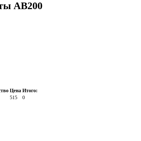
нты AB200
ство
Цена
Итого:
515
0