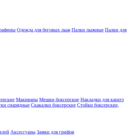
арафины
Одежда для беговых лыж
Палки лыжные
Палки для
серские
Макивары
Мешки боксерские
Накладки для каратэ
тки снарядные
Скакалки боксерские
Стойки боксерские,
телей
Аксессуары
Замки для грифов