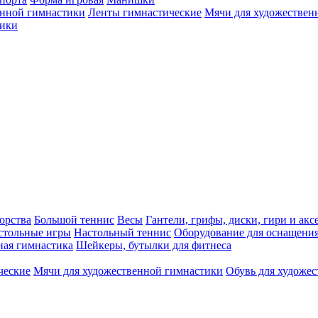
енной гимнастики
Ленты гимнастические
Мячи для художествен
ики
орства
Большой теннис
Весы
Гантели, грифы, диски, гири и акс
стольные игры
Настольный теннис
Оборудование для оснащения
ная гимнастика
Шейкеры, бутылки для фитнеса
ческие
Мячи для художественной гимнастики
Обувь для художе