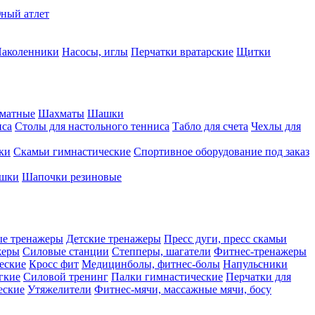
ный атлет
аколенники
Насосы, иглы
Перчатки вратарские
Щитки
матные
Шахматы
Шашки
иса
Столы для настольного тенниса
Табло для счета
Чехлы для
ки
Скамьи гимнастические
Спортивное оборудование под заказ
ашки
Шапочки резиновые
ые тренажеры
Детские тренажеры
Пресс дуги, пресс скамьи
жеры
Силовые станции
Степперы, шагатели
Фитнес-тренажеры
еские
Кросс фит
Медицинболы, фитнес-болы
Напульсники
гкие
Силовой тренинг
Палки гимнастические
Перчатки для
еские
Утяжелители
Фитнес-мячи, массажные мячи, босу