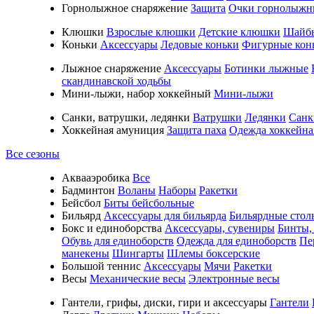
Горнолыжное снаряжение
Защита
Очки горнолыжн
Клюшки
Взрослые клюшки
Детские клюшки
Шайб
Коньки
Аксессуары
Ледовые коньки
Фигурные кон
Лыжное снаряжение
Аксессуары
Ботинки лыжные
скандинавской ходьбы
Мини-лыжи, набор хоккейный
Мини-лыжи
Санки, ватрушки, ледянки
Ватрушки
Ледянки
Санк
Хоккейная амуниция
Защита паха
Одежда хоккейна
Все сезоны
Аквааэробика
Все
Бадминтон
Воланы
Наборы
Ракетки
Бейсбол
Биты бейсбольные
Бильярд
Аксессуары для бильярда
Бильярдные стол
Бокс и единоборства
Аксессуары, сувениры
Бинты,
Обувь для единоборств
Одежда для единоборств
Пе
манекены
Шингарты
Шлемы боксерские
Большой теннис
Аксессуары
Мячи
Ракетки
Весы
Механические весы
Электронные весы
Гантели, грифы, диски, гири и аксессуары
Гантели