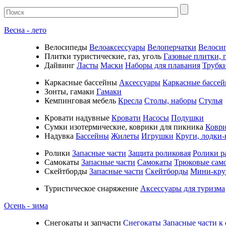
Весна - лето
Велосипеды
Велоаксессуары
Велоперчатки
Велоси
Плитки туристические, газ, уголь
Газовые плитки, г
Дайвинг
Ласты
Маски
Наборы для плавания
Трубк
Каркасные бассейны
Аксессуары
Каркасные бассе
Зонты, гамаки
Гамаки
Кемпинговая мебель
Кресла
Столы, наборы
Стулья
Кровати надувные
Кровати
Насосы
Подушки
Cумки изотермические, коврики для пикника
Коври
Надувка
Бассейны
Жилеты
Игрушки
Круги, лодки-
Ролики
Запасные части
Защита роликовая
Ролики р
Самокаты
Запасные части
Самокаты
Трюковые сам
Скейтборды
Запасные части
Скейтборды
Мини-кру
Туристическое снаряжение
Аксессуары для туризма
Осень - зима
Cнегокаты и запчасти
Снегокаты
Запасные части к