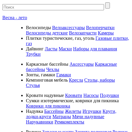
Весна - лето
Велосипеды
Велоаксессуары
Велоперчатки
Велосипеды детские
Велозапчасти
Камеры
Плитки туристические, газ, уголь
Газовые плитки,
газ
Дайвинг
Ласты
Маски
Наборы для плавания
Трубки
Каркасные бассейны
Аксессуары
Каркасные
бассейны
Чехлы
Зонты, гамаки
Гамаки
Кемпинговая мебель
Кресла
Столы, наборы
Стулья
Кровати надувные
Кровати
Насосы
Подушки
Cумки изотермические, коврики для пикника
Коврики для пикника
Надувка
Бассейны
Жилеты
Игрушки
Круги,
лодки-круги
Матрацы
Мячи надувные
Нарукавники
Ремкомплекты
Ролики
Запасные части
Защита роликовая
Ролики