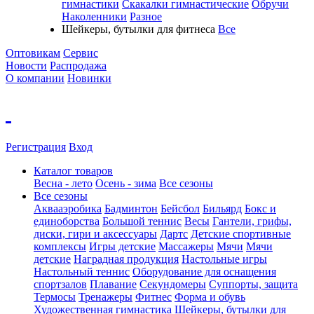
гимнастики
Скакалки гимнастические
Обручи
Наколенники
Разное
Шейкеры, бутылки для фитнеса
Все
Оптовикам
Сервис
Новости
Распродажа
О компании
Новинки
Регистрация
Вход
Каталог товаров
Весна - лето
Осень - зима
Все сезоны
Все сезоны
Аквааэробика
Бадминтон
Бейсбол
Бильярд
Бокс и
единоборства
Большой теннис
Весы
Гантели, грифы,
диски, гири и аксессуары
Дартс
Детские спортивные
комплексы
Игры детские
Массажеры
Мячи
Мячи
детские
Наградная продукция
Настольные игры
Настольный теннис
Оборудование для оснащения
спортзалов
Плавание
Секундомеры
Суппорты, защита
Термосы
Тренажеры
Фитнес
Форма и обувь
Художественная гимнастика
Шейкеры, бутылки для