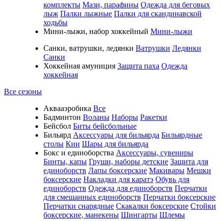
комплекты
Мази, парафины
Одежда для беговых
лыж
Палки лыжные
Палки для скандинавской
ходьбы
Мини-лыжи, набор хоккейный
Мини-лыжи
Санки, ватрушки, ледянки
Ватрушки
Ледянки
Санки
Хоккейная амуниция
Защита паха
Одежда
хоккейная
Все сезоны
Аквааэробика
Все
Бадминтон
Воланы
Наборы
Ракетки
Бейсбол
Биты бейсбольные
Бильярд
Аксессуары для бильярда
Бильярдные
столы
Кии
Шары для бильярда
Бокс и единоборства
Аксессуары, сувениры
Бинты, капы
Груши, наборы детские
Защита для
единоборств
Лапы боксерские
Макивары
Мешки
боксерские
Накладки для каратэ
Обувь для
единоборств
Одежда для единоборств
Перчатки
для смешанных единоборств
Перчатки боксерские
Перчатки снарядные
Скакалки боксерские
Стойки
боксерские, манекены
Шингарты
Шлемы