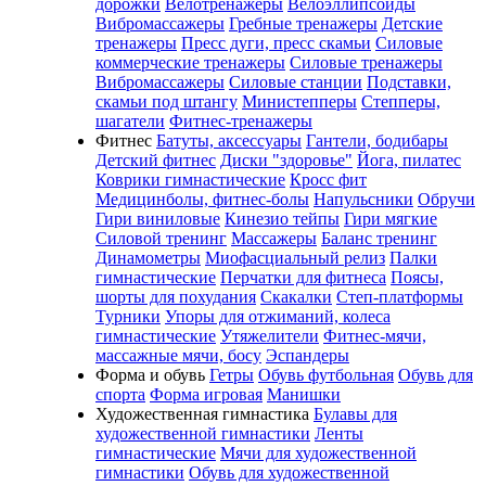
дорожки
Велотренажеры
Велоэллипсоиды
Вибромассажеры
Гребные тренажеры
Детские
тренажеры
Пресс дуги, пресс скамьи
Силовые
коммерческие тренажеры
Силовые тренажеры
Вибромассажеры
Силовые станции
Подставки,
скамьи под штангу
Министепперы
Степперы,
шагатели
Фитнес-тренажеры
Фитнес
Батуты, аксессуары
Гантели, бодибары
Детский фитнес
Диски "здоровье"
Йога, пилатес
Коврики гимнастические
Кросс фит
Медицинболы, фитнес-болы
Напульсники
Обручи
Гири виниловые
Кинезио тейпы
Гири мягкие
Силовой тренинг
Массажеры
Баланс тренинг
Динамометры
Миофасциальный релиз
Палки
гимнастические
Перчатки для фитнеса
Поясы,
шорты для похудания
Скакалки
Степ-платформы
Турники
Упоры для отжиманий, колеса
гимнастические
Утяжелители
Фитнес-мячи,
массажные мячи, босу
Эспандеры
Форма и обувь
Гетры
Обувь футбольная
Обувь для
спорта
Форма игровая
Манишки
Художественная гимнастика
Булавы для
художественной гимнастики
Ленты
гимнастические
Мячи для художественной
гимнастики
Обувь для художественной