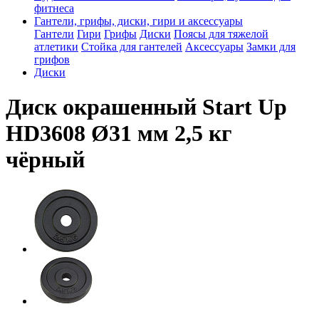
фитнеса
Гантели, грифы, диски, гири и аксессуары
Гантели
Гири
Грифы
Диски
Поясы для тяжелой
атлетики
Стойка для гантелей
Аксессуары
Замки для
грифов
Диски
Диск окрашенный Start Up
HD3608 Ø31 мм 2,5 кг
чёрный