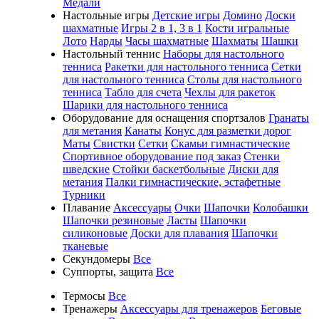
Медали
Настольные игры
Детские игры
Домино
Доски
шахматные
Игры 2 в 1, 3 в 1
Кости игральные
Лото
Нарды
Часы шахматные
Шахматы
Шашки
Настольный теннис
Наборы для настольного
тенниса
Ракетки для настольного тенниса
Сетки
для настольного тенниса
Столы для настольного
тенниса
Табло для счета
Чехлы для ракеток
Шарики для настольного тенниса
Оборудование для оснащения спортзалов
Гранаты
для метания
Канаты
Конус для разметки дорог
Маты
Свистки
Сетки
Скамьи гимнастические
Спортивное оборудование под заказ
Стенки
шведские
Стойки баскетбольные
Диски для
метания
Палки гимнастические, эстафетные
Турники
Плавание
Аксессуары
Очки
Шапочки
Колобашки
Шапочки резиновые
Ласты
Шапочки
силиконовые
Доски для плавания
Шапочки
тканевые
Секундомеры
Все
Суппорты, защита
Все
Термосы
Все
Тренажеры
Аксессуары для тренажеров
Беговые