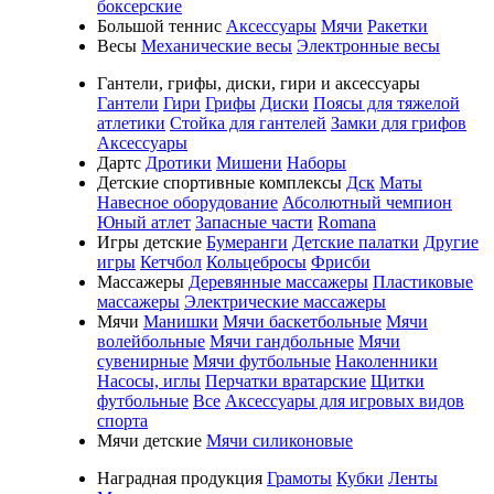
боксерские
Большой теннис
Аксессуары
Мячи
Ракетки
Весы
Механические весы
Электронные весы
Гантели, грифы, диски, гири и аксессуары
Гантели
Гири
Грифы
Диски
Поясы для тяжелой
атлетики
Стойка для гантелей
Замки для грифов
Аксессуары
Дартс
Дротики
Мишени
Наборы
Детские спортивные комплексы
Дск
Маты
Навесное оборудование
Абсолютный чемпион
Юный атлет
Запасные части
Romana
Игры детские
Бумеранги
Детские палатки
Другие
игры
Кетчбол
Кольцебросы
Фрисби
Массажеры
Деревянные массажеры
Пластиковые
массажеры
Электрические массажеры
Мячи
Манишки
Мячи баскетбольные
Мячи
волейбольные
Мячи гандбольные
Мячи
сувенирные
Мячи футбольные
Наколенники
Насосы, иглы
Перчатки вратарские
Щитки
футбольные
Все
Аксессуары для игровых видов
спорта
Мячи детские
Мячи силиконовые
Наградная продукция
Грамоты
Кубки
Ленты