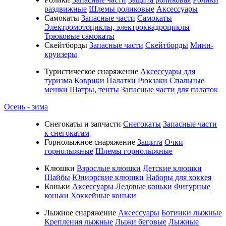
раздвижные
Шлемы роликовые
Аксессуары
Самокаты
Запасные части
Самокаты
Электромотоциклы, электроквадроциклы
Трюковые самокаты
Скейтборды
Запасные части
Скейтборды
Мини-
круизеры
Туристическое снаряжение
Аксессуары для
туризма
Коврики
Палатки
Рюкзаки
Спальные
мешки
Шатры, тенты
Запасные части для палаток
Осень - зима
Cнегокаты и запчасти
Снегокаты
Запасные части
к снегокатам
Горнолыжное снаряжение
Защита
Очки
горнолыжные
Шлемы горнолыжные
Клюшки
Взрослые клюшки
Детские клюшки
Шайбы
Юниорские клюшки
Наборы для хоккея
Коньки
Аксессуары
Ледовые коньки
Фигурные
коньки
Хоккейные коньки
Лыжное снаряжение
Аксессуары
Ботинки лыжные
Крепления лыжные
Лыжи беговые
Лыжные