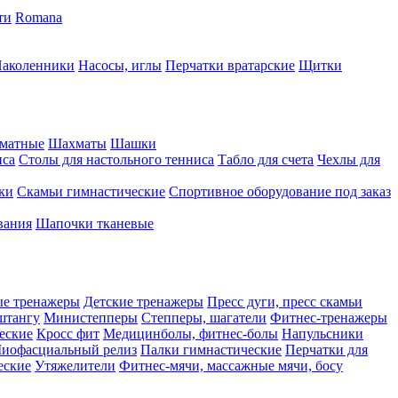
ти
Romana
аколенники
Насосы, иглы
Перчатки вратарские
Щитки
матные
Шахматы
Шашки
иса
Столы для настольного тенниса
Табло для счета
Чехлы для
ки
Скамьи гимнастические
Спортивное оборудование под заказ
вания
Шапочки тканевые
ые тренажеры
Детские тренажеры
Пресс дуги, пресс скамьи
штангу
Министепперы
Степперы, шагатели
Фитнес-тренажеры
еские
Кросс фит
Медицинболы, фитнес-болы
Напульсники
иофасциальный релиз
Палки гимнастические
Перчатки для
еские
Утяжелители
Фитнес-мячи, массажные мячи, босу