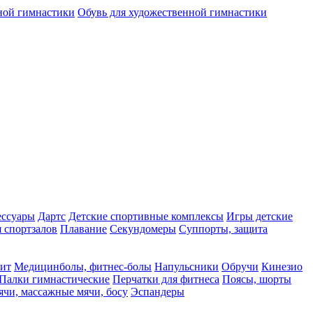
ной гимнастики
Обувь для художественной гимнастики
ессуары
Дартс
Детские спортивные комплексы
Игры детские
 спортзалов
Плавание
Секундомеры
Суппорты, защита
фит
Медицинболы, фитнес-болы
Напульсники
Обручи
Кинезио
Палки гимнастические
Перчатки для фитнеса
Поясы, шорты
чи, массажные мячи, босу
Эспандеры