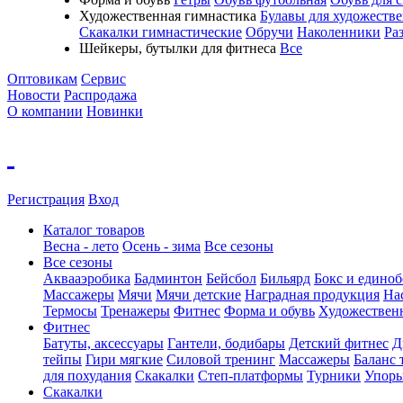
Художественная гимнастика
Булавы для художеств
Скакалки гимнастические
Обручи
Наколенники
Ра
Шейкеры, бутылки для фитнеса
Все
Оптовикам
Сервис
Новости
Распродажа
О компании
Новинки
Регистрация
Вход
Каталог товаров
Весна - лето
Осень - зима
Все сезоны
Все сезоны
Аквааэробика
Бадминтон
Бейсбол
Бильярд
Бокс и единоб
Массажеры
Мячи
Мячи детские
Наградная продукция
На
Термосы
Тренажеры
Фитнес
Форма и обувь
Художествен
Фитнес
Батуты, аксессуары
Гантели, бодибары
Детский фитнес
Д
тейпы
Гири мягкие
Силовой тренинг
Массажеры
Баланс 
для похудания
Скакалки
Степ-платформы
Турники
Упоры
Скакалки