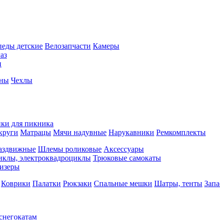
педы детские
Велозапчасти
Камеры
аз
и
йны
Чехлы
ки для пикника
круги
Матрацы
Мячи надувные
Нарукавники
Ремкомплекты
аздвижные
Шлемы роликовые
Аксессуары
иклы, электроквадроциклы
Трюковые самокаты
изеры
Коврики
Палатки
Рюкзаки
Спальные мешки
Шатры, тенты
Запа
 снегокатам