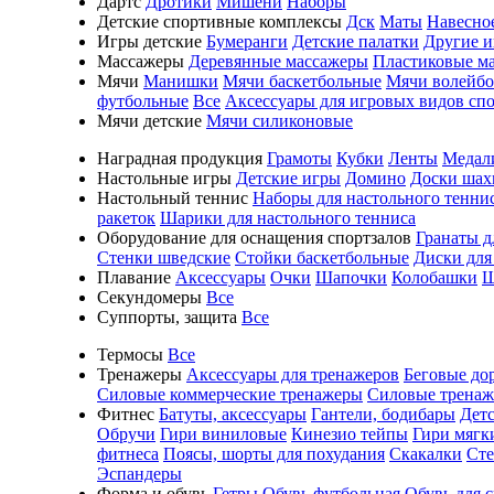
Дартс
Дротики
Мишени
Наборы
Детские спортивные комплексы
Дск
Маты
Навесно
Игры детские
Бумеранги
Детские палатки
Другие 
Массажеры
Деревянные массажеры
Пластиковые м
Мячи
Манишки
Мячи баскетбольные
Мячи волейб
футбольные
Все
Аксессуары для игровых видов сп
Мячи детские
Мячи силиконовые
Наградная продукция
Грамоты
Кубки
Ленты
Медал
Настольные игры
Детские игры
Домино
Доски шах
Настольный теннис
Наборы для настольного тенни
ракеток
Шарики для настольного тенниса
Оборудование для оснащения спортзалов
Гранаты д
Стенки шведские
Стойки баскетбольные
Диски для
Плавание
Аксессуары
Очки
Шапочки
Колобашки
Ш
Секундомеры
Все
Суппорты, защита
Все
Термосы
Все
Тренажеры
Аксессуары для тренажеров
Беговые до
Силовые коммерческие тренажеры
Силовые трена
Фитнес
Батуты, аксессуары
Гантели, бодибары
Дет
Обручи
Гири виниловые
Кинезио тейпы
Гири мягк
фитнеса
Поясы, шорты для похудания
Скакалки
Ст
Эспандеры
Форма и обувь
Гетры
Обувь футбольная
Обувь для 