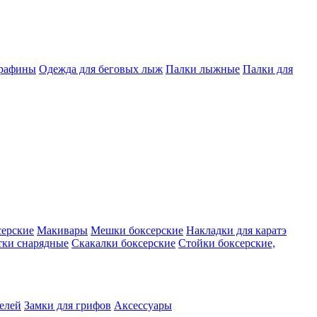
арафины
Одежда для беговых лыж
Палки лыжные
Палки для
серские
Макивары
Мешки боксерские
Накладки для каратэ
тки снарядные
Скакалки боксерские
Стойки боксерские,
телей
Замки для грифов
Аксессуары