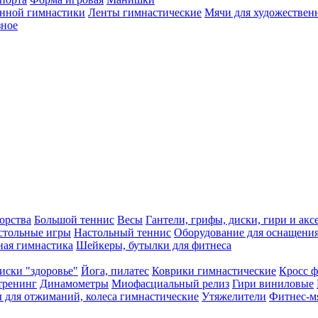
енной гимнастики
Ленты гимнастические
Мячи для художествен
зное
орства
Большой теннис
Весы
Гантели, грифы, диски, гири и акс
стольные игры
Настольный теннис
Оборудование для оснащения
ная гимнастика
Шейкеры, бутылки для фитнеса
иски "здоровье"
Йога, пилатес
Коврики гимнастические
Кросс 
тренинг
Динамометры
Миофасциальный релиз
Гири виниловые
 для отжиманий, колеса гимнастические
Утяжелители
Фитнес-мя