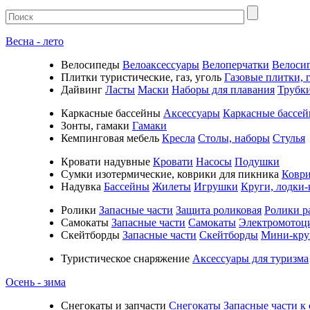
Весна - лето
Велосипеды
Велоаксессуары
Велоперчатки
Велоси
Плитки туристические, газ, уголь
Газовые плитки, г
Дайвинг
Ласты
Маски
Наборы для плавания
Трубк
Каркасные бассейны
Аксессуары
Каркасные бассе
Зонты, гамаки
Гамаки
Кемпинговая мебель
Кресла
Столы, наборы
Стулья
Кровати надувные
Кровати
Насосы
Подушки
Cумки изотермические, коврики для пикника
Коври
Надувка
Бассейны
Жилеты
Игрушки
Круги, лодки-
Ролики
Запасные части
Защита роликовая
Ролики р
Самокаты
Запасные части
Самокаты
Электромотоц
Скейтборды
Запасные части
Скейтборды
Мини-кру
Туристическое снаряжение
Аксессуары для туризма
Осень - зима
Cнегокаты и запчасти
Снегокаты
Запасные части к