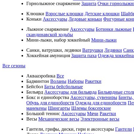
Горнолыжное снаряжение
Защита
Очки горнолыжн
Клюшки
Взрослые клюшки
Детские клюшки
Шайб
Коньки
Аксессуары
Ледовые коньки
Фигурные кон
Лыжное снаряжение
Аксессуары
Ботинки лыжные
скандинавской ходьбы
Мини-лыжи, набор хоккейный
Мини-лыжи
Санки, ватрушки, ледянки
Ватрушки
Ледянки
Санк
Хоккейная амуниция
Защита паха
Одежда хоккейна
Все сезоны
Аквааэробика
Все
Бадминтон
Воланы
Наборы
Ракетки
Бейсбол
Биты бейсбольные
Бильярд
Аксессуары для бильярда
Бильярдные стол
Бокс и единоборства
Аксессуары, сувениры
Бинты,
Обувь для единоборств
Одежда для единоборств
Пе
манекены
Шингарты
Шлемы боксерские
Большой теннис
Аксессуары
Мячи
Ракетки
Весы
Механические весы
Электронные весы
Гантели, грифы, диски, гири и аксессуары
Гантели