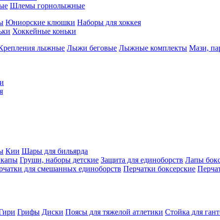
ые
Шлемы горнолыжные
ы
Юниорские клюшки
Наборы для хоккея
ьки
Хоккейные коньки
Крепления лыжные
Лыжи беговые
Лыжные комплекты
Мази, п
и
я
ы
Кии
Шары для бильярда
 капы
Груши, наборы детские
Защита для единоборств
Лапы бок
рчатки для смешанных единоборств
Перчатки боксерские
Перча
Гири
Грифы
Диски
Поясы для тяжелой атлетики
Стойка для ган