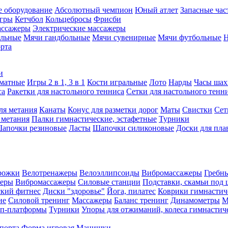
е оборудование
Абсолютный чемпион
Юный атлет
Запасные час
игры
Кетчбол
Кольцебросы
Фрисби
ассажеры
Электрические массажеры
ольные
Мячи гандбольные
Мячи сувенирные
Мячи футбольные
Н
орта
и
матные
Игры 2 в 1, 3 в 1
Кости игральные
Лото
Нарды
Часы шах
са
Ракетки для настольного тенниса
Сетки для настольного тенн
ля метания
Канаты
Конус для разметки дорог
Маты
Свистки
Сет
 метания
Палки гимнастические, эстафетные
Турники
апочки резиновые
Ласты
Шапочки силиконовые
Доски для пла
рожки
Велотренажеры
Велоэллипсоиды
Вибромассажеры
Гребн
жеры
Вибромассажеры
Силовые станции
Подставки, скамьи под 
ский фитнес
Диски "здоровье"
Йога, пилатес
Коврики гимнастич
ие
Силовой тренинг
Массажеры
Баланс тренинг
Динамометры
М
еп-платформы
Турники
Упоры для отжиманий, колеса гимнастич
спорта
Форма игровая
Манишки