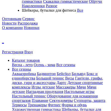
гимнастики
Скакалки гимнастические
Обручи
Наколенники
Разное
Шейкеры, бутылки для фитнеса
Все
Оптовикам
Сервис
Новости
Распродажа
О компании
Новинки
Регистрация
Вход
Каталог товаров
Весна - лето
Осень - зима
Все сезоны
Все сезоны
Аквааэробика
Бадминтон
Бейсбол
Бильярд
Бокс и
единоборства
Большой теннис
Весы
Гантели, грифы,
диски, гири и аксессуары
Дартс
Детские спортивные
комплексы
Игры детские
Массажеры
Мячи
Мячи
детские
Наградная продукция
Настольные игры
Настольный теннис
Оборудование для оснащения
спортзалов
Плавание
Секундомеры
Суппорты, защита
Термосы
Тренажеры
Фитнес
Форма и обувь
Художественная гимнастика
Шейкеры, бутылки для