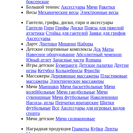
боксерские
Большой теннис
Аксессуары
Мячи
Ракетки
Весы
Механические весы
Электронные весы
Гантели, грифы, диски, гири и аксессуары
Гантели
Гири
Грифы
Диски
Поясы для тяжелой
атлетики
Стойка для гантелей
Замки для грифов
Аксессуары
Дартс
Дротики
Мишени
Наборы
Детские спортивные комплексы
Дск
Маты
Навесное оборудование
Абсолютный чемпион
Юный атлет
Запасные части
Romana
Игры детские
Бумеранги
Детские палатки
Другие
игры
Кетчбол
Кольцебросы
Фрисби
Массажеры
Деревянные массажеры
Пластиковые
массажеры
Электрические массажеры
Мячи
Манишки
Мячи баскетбольные
Мячи
волейбольные
Мячи гандбольные
Мячи
сувенирные
Мячи футбольные
Наколенники
Насосы, иглы
Перчатки вратарские
Щитки
футбольные
Все
Аксессуары для игровых видов
спорта
Мячи детские
Мячи силиконовые
Наградная продукция
Грамоты
Кубки
Ленты