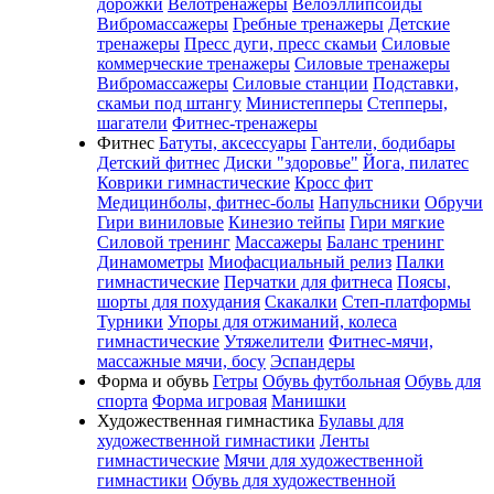
дорожки
Велотренажеры
Велоэллипсоиды
Вибромассажеры
Гребные тренажеры
Детские
тренажеры
Пресс дуги, пресс скамьи
Силовые
коммерческие тренажеры
Силовые тренажеры
Вибромассажеры
Силовые станции
Подставки,
скамьи под штангу
Министепперы
Степперы,
шагатели
Фитнес-тренажеры
Фитнес
Батуты, аксессуары
Гантели, бодибары
Детский фитнес
Диски "здоровье"
Йога, пилатес
Коврики гимнастические
Кросс фит
Медицинболы, фитнес-болы
Напульсники
Обручи
Гири виниловые
Кинезио тейпы
Гири мягкие
Силовой тренинг
Массажеры
Баланс тренинг
Динамометры
Миофасциальный релиз
Палки
гимнастические
Перчатки для фитнеса
Поясы,
шорты для похудания
Скакалки
Степ-платформы
Турники
Упоры для отжиманий, колеса
гимнастические
Утяжелители
Фитнес-мячи,
массажные мячи, босу
Эспандеры
Форма и обувь
Гетры
Обувь футбольная
Обувь для
спорта
Форма игровая
Манишки
Художественная гимнастика
Булавы для
художественной гимнастики
Ленты
гимнастические
Мячи для художественной
гимнастики
Обувь для художественной