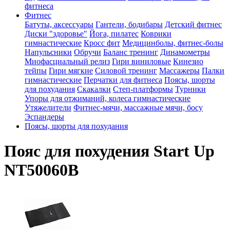
фитнеса
Фитнес
Батуты, аксессуары
Гантели, бодибары
Детский фитнес
Диски "здоровье"
Йога, пилатес
Коврики
гимнастические
Кросс фит
Медицинболы, фитнес-болы
Напульсники
Обручи
Баланс тренинг
Динамометры
Миофасциальный релиз
Гири виниловые
Кинезио
тейпы
Гири мягкие
Силовой тренинг
Массажеры
Палки
гимнастические
Перчатки для фитнеса
Поясы, шорты
для похудания
Скакалки
Степ-платформы
Турники
Упоры для отжиманий, колеса гимнастические
Утяжелители
Фитнес-мячи, массажные мячи, босу
Эспандеры
Поясы, шорты для похудания
Пояс для похудения Start Up
NT50060B