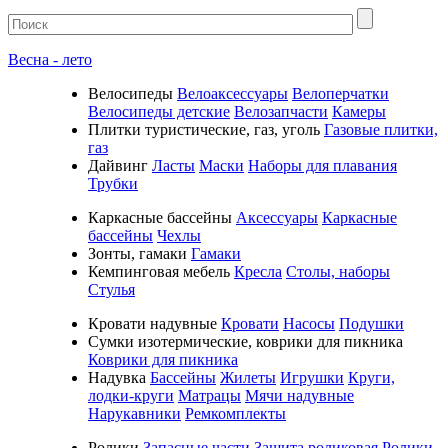
Весна - лето
Велосипеды
Велоаксессуары
Велоперчатки
Велосипеды детские
Велозапчасти
Камеры
Плитки туристические, газ, уголь
Газовые плитки,
газ
Дайвинг
Ласты
Маски
Наборы для плавания
Трубки
Каркасные бассейны
Аксессуары
Каркасные
бассейны
Чехлы
Зонты, гамаки
Гамаки
Кемпинговая мебель
Кресла
Столы, наборы
Стулья
Кровати надувные
Кровати
Насосы
Подушки
Cумки изотермические, коврики для пикника
Коврики для пикника
Надувка
Бассейны
Жилеты
Игрушки
Круги,
лодки-круги
Матрацы
Мячи надувные
Нарукавники
Ремкомплекты
Ролики
Запасные части
Защита роликовая
Ролики