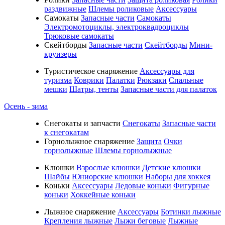
раздвижные
Шлемы роликовые
Аксессуары
Самокаты
Запасные части
Самокаты
Электромотоциклы, электроквадроциклы
Трюковые самокаты
Скейтборды
Запасные части
Скейтборды
Мини-
круизеры
Туристическое снаряжение
Аксессуары для
туризма
Коврики
Палатки
Рюкзаки
Спальные
мешки
Шатры, тенты
Запасные части для палаток
Осень - зима
Cнегокаты и запчасти
Снегокаты
Запасные части
к снегокатам
Горнолыжное снаряжение
Защита
Очки
горнолыжные
Шлемы горнолыжные
Клюшки
Взрослые клюшки
Детские клюшки
Шайбы
Юниорские клюшки
Наборы для хоккея
Коньки
Аксессуары
Ледовые коньки
Фигурные
коньки
Хоккейные коньки
Лыжное снаряжение
Аксессуары
Ботинки лыжные
Крепления лыжные
Лыжи беговые
Лыжные