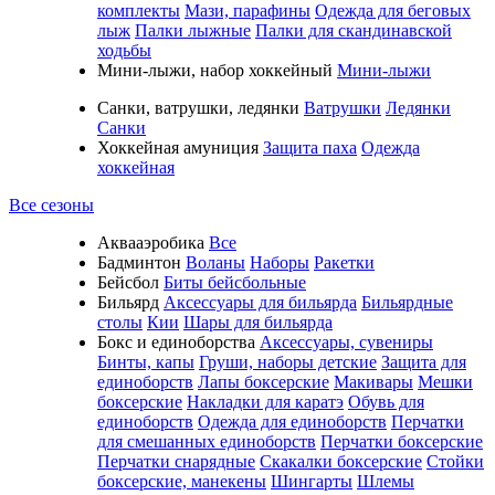
комплекты
Мази, парафины
Одежда для беговых
лыж
Палки лыжные
Палки для скандинавской
ходьбы
Мини-лыжи, набор хоккейный
Мини-лыжи
Санки, ватрушки, ледянки
Ватрушки
Ледянки
Санки
Хоккейная амуниция
Защита паха
Одежда
хоккейная
Все сезоны
Аквааэробика
Все
Бадминтон
Воланы
Наборы
Ракетки
Бейсбол
Биты бейсбольные
Бильярд
Аксессуары для бильярда
Бильярдные
столы
Кии
Шары для бильярда
Бокс и единоборства
Аксессуары, сувениры
Бинты, капы
Груши, наборы детские
Защита для
единоборств
Лапы боксерские
Макивары
Мешки
боксерские
Накладки для каратэ
Обувь для
единоборств
Одежда для единоборств
Перчатки
для смешанных единоборств
Перчатки боксерские
Перчатки снарядные
Скакалки боксерские
Стойки
боксерские, манекены
Шингарты
Шлемы