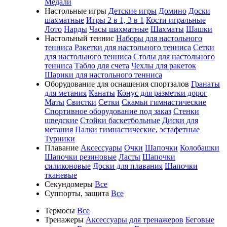
Медали
Настольные игры
Детские игры
Домино
Доски
шахматные
Игры 2 в 1, 3 в 1
Кости игральные
Лото
Нарды
Часы шахматные
Шахматы
Шашки
Настольный теннис
Наборы для настольного
тенниса
Ракетки для настольного тенниса
Сетки
для настольного тенниса
Столы для настольного
тенниса
Табло для счета
Чехлы для ракеток
Шарики для настольного тенниса
Оборудование для оснащения спортзалов
Гранаты
для метания
Канаты
Конус для разметки дорог
Маты
Свистки
Сетки
Скамьи гимнастические
Спортивное оборудование под заказ
Стенки
шведские
Стойки баскетбольные
Диски для
метания
Палки гимнастические, эстафетные
Турники
Плавание
Аксессуары
Очки
Шапочки
Колобашки
Шапочки резиновые
Ласты
Шапочки
силиконовые
Доски для плавания
Шапочки
тканевые
Секундомеры
Все
Суппорты, защита
Все
Термосы
Все
Тренажеры
Аксессуары для тренажеров
Беговые