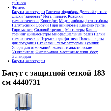
фитнеса
Фитнес
Батуты, аксессуары
Гантели, бодибары
Детский фитнес
Диски "здоровье"
Йога, пилатес
Коврики
гимнастические
Кросс фит
Медицинболы, фитнес-болы
Напульсники
Обручи
Гири виниловые
Кинезио тейпы
Гири мягкие
Силовой тренинг
Массажеры
Баланс
тренинг
Динамометры
Миофасциальный релиз
Палки
гимнастические
Перчатки для фитнеса
Поясы, шорты
для похудания
Скакалки
Степ-платформы
Турники
Упоры для отжиманий, колеса гимнастические
Утяжелители
Фитнес-мячи, массажные мячи, босу
Эспандеры
Батуты, аксессуары
Батут с защитной сеткой 183
см 4440731