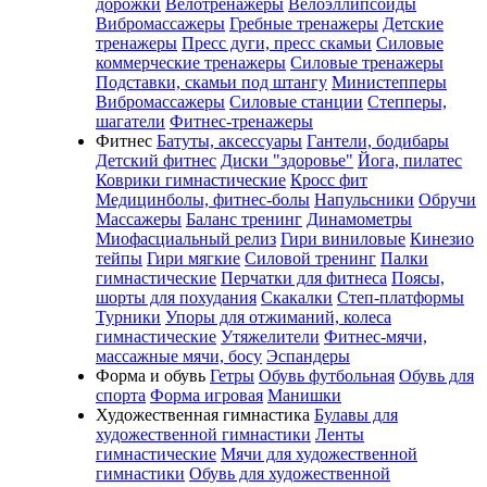
дорожки
Велотренажеры
Велоэллипсоиды
Вибромассажеры
Гребные тренажеры
Детские
тренажеры
Пресс дуги, пресс скамьи
Силовые
коммерческие тренажеры
Силовые тренажеры
Подставки, скамьи под штангу
Министепперы
Вибромассажеры
Силовые станции
Степперы,
шагатели
Фитнес-тренажеры
Фитнес
Батуты, аксессуары
Гантели, бодибары
Детский фитнес
Диски "здоровье"
Йога, пилатес
Коврики гимнастические
Кросс фит
Медицинболы, фитнес-болы
Напульсники
Обручи
Массажеры
Баланс тренинг
Динамометры
Миофасциальный релиз
Гири виниловые
Кинезио
тейпы
Гири мягкие
Силовой тренинг
Палки
гимнастические
Перчатки для фитнеса
Поясы,
шорты для похудания
Скакалки
Степ-платформы
Турники
Упоры для отжиманий, колеса
гимнастические
Утяжелители
Фитнес-мячи,
массажные мячи, босу
Эспандеры
Форма и обувь
Гетры
Обувь футбольная
Обувь для
спорта
Форма игровая
Манишки
Художественная гимнастика
Булавы для
художественной гимнастики
Ленты
гимнастические
Мячи для художественной
гимнастики
Обувь для художественной