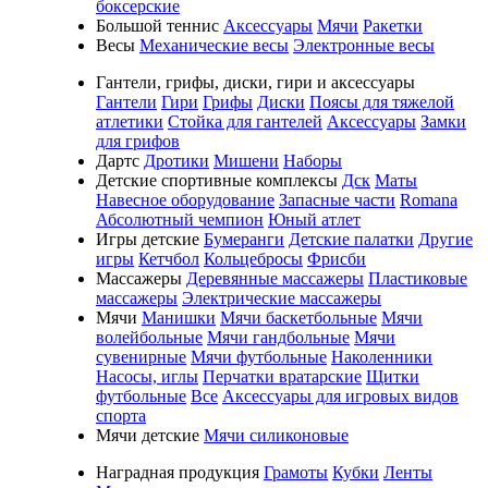
боксерские
Большой теннис
Аксессуары
Мячи
Ракетки
Весы
Механические весы
Электронные весы
Гантели, грифы, диски, гири и аксессуары
Гантели
Гири
Грифы
Диски
Поясы для тяжелой
атлетики
Стойка для гантелей
Аксессуары
Замки
для грифов
Дартс
Дротики
Мишени
Наборы
Детские спортивные комплексы
Дск
Маты
Навесное оборудование
Запасные части
Romana
Абсолютный чемпион
Юный атлет
Игры детские
Бумеранги
Детские палатки
Другие
игры
Кетчбол
Кольцебросы
Фрисби
Массажеры
Деревянные массажеры
Пластиковые
массажеры
Электрические массажеры
Мячи
Манишки
Мячи баскетбольные
Мячи
волейбольные
Мячи гандбольные
Мячи
сувенирные
Мячи футбольные
Наколенники
Насосы, иглы
Перчатки вратарские
Щитки
футбольные
Все
Аксессуары для игровых видов
спорта
Мячи детские
Мячи силиконовые
Наградная продукция
Грамоты
Кубки
Ленты