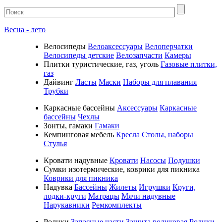
Весна - лето
Велосипеды
Велоаксессуары
Велоперчатки
Велосипеды детские
Велозапчасти
Камеры
Плитки туристические, газ, уголь
Газовые плитки,
газ
Дайвинг
Ласты
Маски
Наборы для плавания
Трубки
Каркасные бассейны
Аксессуары
Каркасные
бассейны
Чехлы
Зонты, гамаки
Гамаки
Кемпинговая мебель
Кресла
Столы, наборы
Стулья
Кровати надувные
Кровати
Насосы
Подушки
Cумки изотермические, коврики для пикника
Коврики для пикника
Надувка
Бассейны
Жилеты
Игрушки
Круги,
лодки-круги
Матрацы
Мячи надувные
Нарукавники
Ремкомплекты
Ролики
Запасные части
Защита роликовая
Ролики