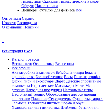
гимнастики
Скакалки гимнастические
Разное
Обручи
Наколенники
Шейкеры, бутылки для фитнеса
Все
Оптовикам
Сервис
Новости
Распродажа
О компании
Новинки
Регистрация
Вход
Каталог товаров
Весна - лето
Осень - зима
Все сезоны
Все сезоны
Аквааэробика
Бадминтон
Бейсбол
Бильярд
Бокс и
единоборства
Большой теннис
Весы
Гантели, грифы,
диски, гири и аксессуары
Дартс
Детские спортивные
комплексы
Игры детские
Массажеры
Мячи
Мячи
детские
Наградная продукция
Настольные игры
Настольный теннис
Оборудование для оснащения
спортзалов
Плавание
Секундомеры
Суппорты, защита
Термосы
Тренажеры
Фитнес
Форма и обувь
Художественная гимнастика
Шейкеры, бутылки для