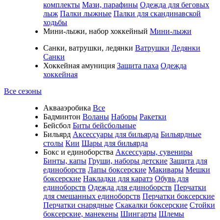
комплекты
Мази, парафины
Одежда для беговых
лыж
Палки лыжные
Палки для скандинавской
ходьбы
Мини-лыжи, набор хоккейный
Мини-лыжи
Санки, ватрушки, ледянки
Ватрушки
Ледянки
Санки
Хоккейная амуниция
Защита паха
Одежда
хоккейная
Все сезоны
Аквааэробика
Все
Бадминтон
Воланы
Наборы
Ракетки
Бейсбол
Биты бейсбольные
Бильярд
Аксессуары для бильярда
Бильярдные
столы
Кии
Шары для бильярда
Бокс и единоборства
Аксессуары, сувениры
Бинты, капы
Груши, наборы детские
Защита для
единоборств
Лапы боксерские
Макивары
Мешки
боксерские
Накладки для каратэ
Обувь для
единоборств
Одежда для единоборств
Перчатки
для смешанных единоборств
Перчатки боксерские
Перчатки снарядные
Скакалки боксерские
Стойки
боксерские, манекены
Шингарты
Шлемы