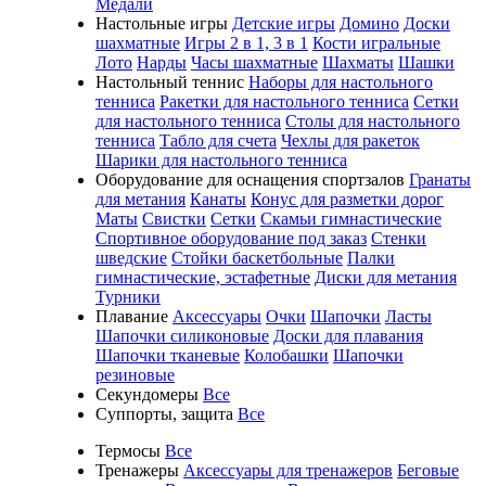
Медали
Настольные игры
Детские игры
Домино
Доски
шахматные
Игры 2 в 1, 3 в 1
Кости игральные
Лото
Нарды
Часы шахматные
Шахматы
Шашки
Настольный теннис
Наборы для настольного
тенниса
Ракетки для настольного тенниса
Сетки
для настольного тенниса
Столы для настольного
тенниса
Табло для счета
Чехлы для ракеток
Шарики для настольного тенниса
Оборудование для оснащения спортзалов
Гранаты
для метания
Канаты
Конус для разметки дорог
Маты
Свистки
Сетки
Скамьи гимнастические
Спортивное оборудование под заказ
Стенки
шведские
Стойки баскетбольные
Палки
гимнастические, эстафетные
Диски для метания
Турники
Плавание
Аксессуары
Очки
Шапочки
Ласты
Шапочки силиконовые
Доски для плавания
Шапочки тканевые
Колобашки
Шапочки
резиновые
Секундомеры
Все
Суппорты, защита
Все
Термосы
Все
Тренажеры
Аксессуары для тренажеров
Беговые