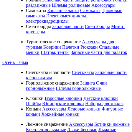
раздвижные
Шлемы роликовые
Аксессуары
Самокаты
Запасные части
Самокаты
Трюковые
самокаты
Электромотоциклы,
электроквадроциклы
Скейтборды
Запасные части
Скейтборды
Мини-
круизеры
Туристическое снаряжение
Аксессуары для
туризма
Коврики
Палатки
Рюкзаки
Спальные
мешки
Шатры, тенты
Запасные части для палаток
Осень - зима
Cнегокаты и запчасти
Снегокаты
Запасные части
к снегокатам
Горнолыжное снаряжение
Защита
Очки
горнолыжные
Шлемы горнолыжные
Клюшки
Взрослые клюшки
Детские клюшки
Шайбы
Юниорские клюшки
Наборы для хоккея
Коньки
Аксессуары
Ледовые коньки
Фигурные
коньки
Хоккейные коньки
Лыжное снаряжение
Аксессуары
Ботинки лыжные
Крепления лыжные
Лыжи беговые
Лыжные