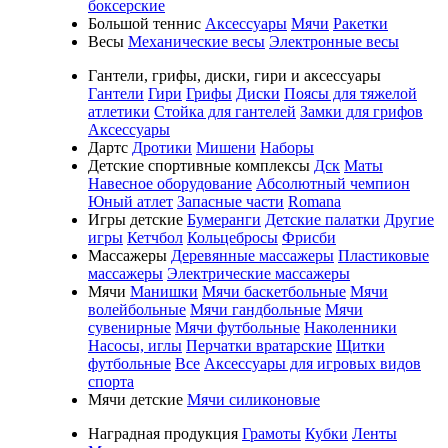
боксерские
Большой теннис
Аксессуары
Мячи
Ракетки
Весы
Механические весы
Электронные весы
Гантели, грифы, диски, гири и аксессуары
Гантели
Гири
Грифы
Диски
Поясы для тяжелой
атлетики
Стойка для гантелей
Замки для грифов
Аксессуары
Дартс
Дротики
Мишени
Наборы
Детские спортивные комплексы
Дск
Маты
Навесное оборудование
Абсолютный чемпион
Юный атлет
Запасные части
Romana
Игры детские
Бумеранги
Детские палатки
Другие
игры
Кетчбол
Кольцебросы
Фрисби
Массажеры
Деревянные массажеры
Пластиковые
массажеры
Электрические массажеры
Мячи
Манишки
Мячи баскетбольные
Мячи
волейбольные
Мячи гандбольные
Мячи
сувенирные
Мячи футбольные
Наколенники
Насосы, иглы
Перчатки вратарские
Щитки
футбольные
Все
Аксессуары для игровых видов
спорта
Мячи детские
Мячи силиконовые
Наградная продукция
Грамоты
Кубки
Ленты