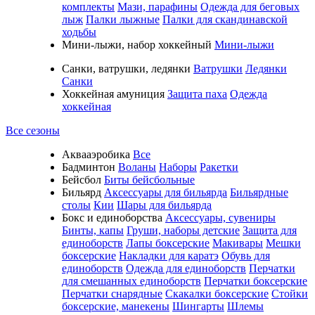
комплекты
Мази, парафины
Одежда для беговых
лыж
Палки лыжные
Палки для скандинавской
ходьбы
Мини-лыжи, набор хоккейный
Мини-лыжи
Санки, ватрушки, ледянки
Ватрушки
Ледянки
Санки
Хоккейная амуниция
Защита паха
Одежда
хоккейная
Все сезоны
Аквааэробика
Все
Бадминтон
Воланы
Наборы
Ракетки
Бейсбол
Биты бейсбольные
Бильярд
Аксессуары для бильярда
Бильярдные
столы
Кии
Шары для бильярда
Бокс и единоборства
Аксессуары, сувениры
Бинты, капы
Груши, наборы детские
Защита для
единоборств
Лапы боксерские
Макивары
Мешки
боксерские
Накладки для каратэ
Обувь для
единоборств
Одежда для единоборств
Перчатки
для смешанных единоборств
Перчатки боксерские
Перчатки снарядные
Скакалки боксерские
Стойки
боксерские, манекены
Шингарты
Шлемы