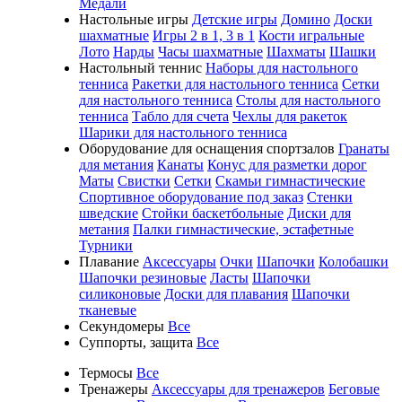
Медали
Настольные игры
Детские игры
Домино
Доски
шахматные
Игры 2 в 1, 3 в 1
Кости игральные
Лото
Нарды
Часы шахматные
Шахматы
Шашки
Настольный теннис
Наборы для настольного
тенниса
Ракетки для настольного тенниса
Сетки
для настольного тенниса
Столы для настольного
тенниса
Табло для счета
Чехлы для ракеток
Шарики для настольного тенниса
Оборудование для оснащения спортзалов
Гранаты
для метания
Канаты
Конус для разметки дорог
Маты
Свистки
Сетки
Скамьи гимнастические
Спортивное оборудование под заказ
Стенки
шведские
Стойки баскетбольные
Диски для
метания
Палки гимнастические, эстафетные
Турники
Плавание
Аксессуары
Очки
Шапочки
Колобашки
Шапочки резиновые
Ласты
Шапочки
силиконовые
Доски для плавания
Шапочки
тканевые
Секундомеры
Все
Суппорты, защита
Все
Термосы
Все
Тренажеры
Аксессуары для тренажеров
Беговые