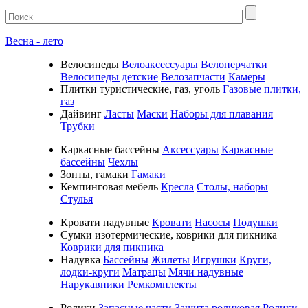
Весна - лето
Велосипеды
Велоаксессуары
Велоперчатки
Велосипеды детские
Велозапчасти
Камеры
Плитки туристические, газ, уголь
Газовые плитки,
газ
Дайвинг
Ласты
Маски
Наборы для плавания
Трубки
Каркасные бассейны
Аксессуары
Каркасные
бассейны
Чехлы
Зонты, гамаки
Гамаки
Кемпинговая мебель
Кресла
Столы, наборы
Стулья
Кровати надувные
Кровати
Насосы
Подушки
Cумки изотермические, коврики для пикника
Коврики для пикника
Надувка
Бассейны
Жилеты
Игрушки
Круги,
лодки-круги
Матрацы
Мячи надувные
Нарукавники
Ремкомплекты
Ролики
Запасные части
Защита роликовая
Ролики