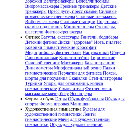
дорожки
Велотренажеры
Велоэллипсоиды
Вибромассажеры
Гребные тренажеры
Детские
тренажеры
Пресс дуги, пресс скамьи
Силовые
коммерческие тренажеры
Силовые тренажеры
Вибромассажеры
Силовые станции
Подставки,
скамьи под штангу
Министепперы
Степперы,
шагатели
Фитнес-тренажеры
Фитнес
Батуты, аксессуары
Гантели, бодибары
Детский фитнес
Диски "здоровье"
Йога, пилатес
Коврики гимнастические
Кросс фит
Медицинболы, фитнес-болы
Напульсники
Обручи
Гири виниловые
Кинезио тейпы
Гири мягкие
Силовой тренинг
Массажеры
Баланс тренинг
Динамометры
Миофасциальный релиз
Палки
гимнастические
Перчатки для фитнеса
Поясы,
шорты для похудания
Скакалки
Степ-платформы
Турники
Упоры для отжиманий, колеса
гимнастические
Утяжелители
Фитнес-мячи,
массажные мячи, босу
Эспандеры
Форма и обувь
Гетры
Обувь футбольная
Обувь для
спорта
Форма игровая
Манишки
Художественная гимнастика
Булавы для
художественной гимнастики
Ленты
гимнастические
Мячи для художественной
гимнастики
Обувь для художественной