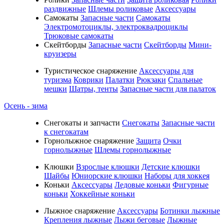
раздвижные
Шлемы роликовые
Аксессуары
Самокаты
Запасные части
Самокаты
Электромотоциклы, электроквадроциклы
Трюковые самокаты
Скейтборды
Запасные части
Скейтборды
Мини-
круизеры
Туристическое снаряжение
Аксессуары для
туризма
Коврики
Палатки
Рюкзаки
Спальные
мешки
Шатры, тенты
Запасные части для палаток
Осень - зима
Cнегокаты и запчасти
Снегокаты
Запасные части
к снегокатам
Горнолыжное снаряжение
Защита
Очки
горнолыжные
Шлемы горнолыжные
Клюшки
Взрослые клюшки
Детские клюшки
Шайбы
Юниорские клюшки
Наборы для хоккея
Коньки
Аксессуары
Ледовые коньки
Фигурные
коньки
Хоккейные коньки
Лыжное снаряжение
Аксессуары
Ботинки лыжные
Крепления лыжные
Лыжи беговые
Лыжные