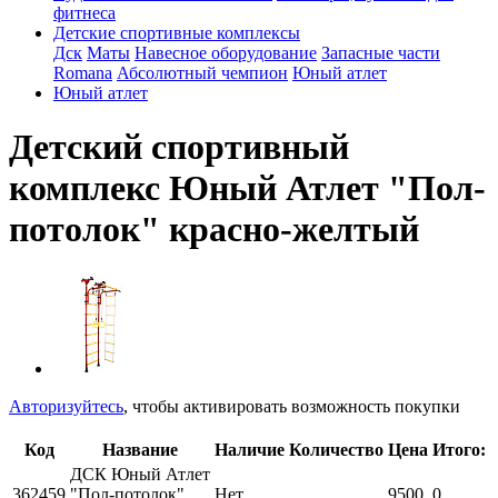
фитнеса
Детские спортивные комплексы
Дск
Маты
Навесное оборудование
Запасные части
Romana
Абсолютный чемпион
Юный атлет
Юный атлет
Детский спортивный
комплекс Юный Атлет "Пол-
потолок" красно-желтый
Авторизуйтесь
, чтобы активировать возможность покупки
Код
Название
Наличие
Количество
Цена
Итого:
ДСК Юный Атлет
362459
"Пол-потолок"
Нет
9500
0