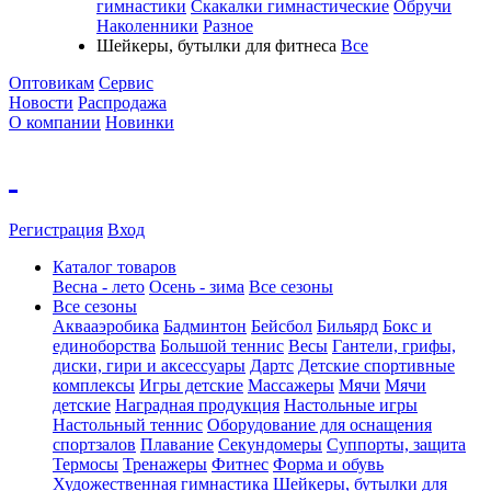
гимнастики
Скакалки гимнастические
Обручи
Наколенники
Разное
Шейкеры, бутылки для фитнеса
Все
Оптовикам
Сервис
Новости
Распродажа
О компании
Новинки
Регистрация
Вход
Каталог товаров
Весна - лето
Осень - зима
Все сезоны
Все сезоны
Аквааэробика
Бадминтон
Бейсбол
Бильярд
Бокс и
единоборства
Большой теннис
Весы
Гантели, грифы,
диски, гири и аксессуары
Дартс
Детские спортивные
комплексы
Игры детские
Массажеры
Мячи
Мячи
детские
Наградная продукция
Настольные игры
Настольный теннис
Оборудование для оснащения
спортзалов
Плавание
Секундомеры
Суппорты, защита
Термосы
Тренажеры
Фитнес
Форма и обувь
Художественная гимнастика
Шейкеры, бутылки для