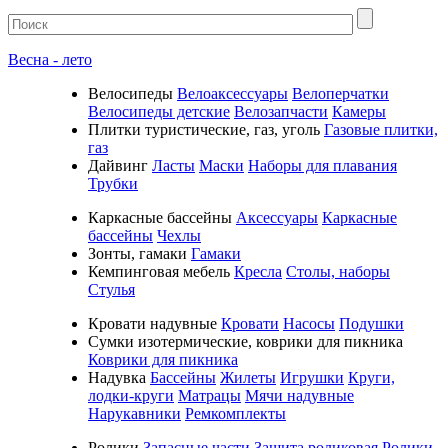
Весна - лето
Велосипеды
Велоаксессуары
Велоперчатки
Велосипеды детские
Велозапчасти
Камеры
Плитки туристические, газ, уголь
Газовые плитки,
газ
Дайвинг
Ласты
Маски
Наборы для плавания
Трубки
Каркасные бассейны
Аксессуары
Каркасные
бассейны
Чехлы
Зонты, гамаки
Гамаки
Кемпинговая мебель
Кресла
Столы, наборы
Стулья
Кровати надувные
Кровати
Насосы
Подушки
Cумки изотермические, коврики для пикника
Коврики для пикника
Надувка
Бассейны
Жилеты
Игрушки
Круги,
лодки-круги
Матрацы
Мячи надувные
Нарукавники
Ремкомплекты
Ролики
Запасные части
Защита роликовая
Ролики