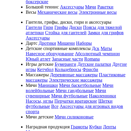
боксерские
Большой теннис
Аксессуары
Мячи
Ракетки
Весы
Механические весы
Электронные весы
Гантели, грифы, диски, гири и аксессуары
Гантели
Гири
Грифы
Диски
Поясы для тяжелой
атлетики
Стойка для гантелей
Замки для грифов
Аксессуары
Дартс
Дротики
Мишени
Наборы
Детские спортивные комплексы
Дск
Маты
Навесное оборудование
Абсолютный чемпион
Юный атлет
Запасные части
Romana
Игры детские
Бумеранги
Детские палатки
Другие
игры
Кетчбол
Кольцебросы
Фрисби
Массажеры
Деревянные массажеры
Пластиковые
массажеры
Электрические массажеры
Мячи
Манишки
Мячи баскетбольные
Мячи
волейбольные
Мячи гандбольные
Мячи
сувенирные
Мячи футбольные
Наколенники
Насосы, иглы
Перчатки вратарские
Щитки
футбольные
Все
Аксессуары для игровых видов
спорта
Мячи детские
Мячи силиконовые
Наградная продукция
Грамоты
Кубки
Ленты