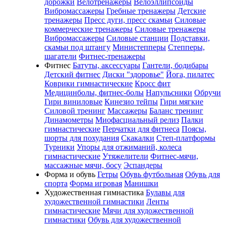
дорожки
Велотренажеры
Велоэллипсоиды
Вибромассажеры
Гребные тренажеры
Детские
тренажеры
Пресс дуги, пресс скамьи
Силовые
коммерческие тренажеры
Силовые тренажеры
Вибромассажеры
Силовые станции
Подставки,
скамьи под штангу
Министепперы
Степперы,
шагатели
Фитнес-тренажеры
Фитнес
Батуты, аксессуары
Гантели, бодибары
Детский фитнес
Диски "здоровье"
Йога, пилатес
Коврики гимнастические
Кросс фит
Медицинболы, фитнес-болы
Напульсники
Обручи
Гири виниловые
Кинезио тейпы
Гири мягкие
Силовой тренинг
Массажеры
Баланс тренинг
Динамометры
Миофасциальный релиз
Палки
гимнастические
Перчатки для фитнеса
Поясы,
шорты для похудания
Скакалки
Степ-платформы
Турники
Упоры для отжиманий, колеса
гимнастические
Утяжелители
Фитнес-мячи,
массажные мячи, босу
Эспандеры
Форма и обувь
Гетры
Обувь футбольная
Обувь для
спорта
Форма игровая
Манишки
Художественная гимнастика
Булавы для
художественной гимнастики
Ленты
гимнастические
Мячи для художественной
гимнастики
Обувь для художественной