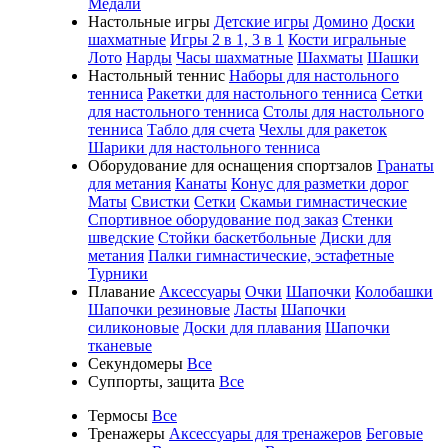
Медали
Настольные игры
Детские игры
Домино
Доски
шахматные
Игры 2 в 1, 3 в 1
Кости игральные
Лото
Нарды
Часы шахматные
Шахматы
Шашки
Настольный теннис
Наборы для настольного
тенниса
Ракетки для настольного тенниса
Сетки
для настольного тенниса
Столы для настольного
тенниса
Табло для счета
Чехлы для ракеток
Шарики для настольного тенниса
Оборудование для оснащения спортзалов
Гранаты
для метания
Канаты
Конус для разметки дорог
Маты
Свистки
Сетки
Скамьи гимнастические
Спортивное оборудование под заказ
Стенки
шведские
Стойки баскетбольные
Диски для
метания
Палки гимнастические, эстафетные
Турники
Плавание
Аксессуары
Очки
Шапочки
Колобашки
Шапочки резиновые
Ласты
Шапочки
силиконовые
Доски для плавания
Шапочки
тканевые
Секундомеры
Все
Суппорты, защита
Все
Термосы
Все
Тренажеры
Аксессуары для тренажеров
Беговые