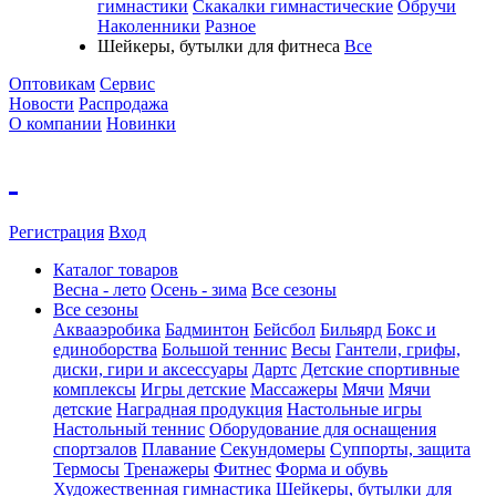
гимнастики
Скакалки гимнастические
Обручи
Наколенники
Разное
Шейкеры, бутылки для фитнеса
Все
Оптовикам
Сервис
Новости
Распродажа
О компании
Новинки
Регистрация
Вход
Каталог товаров
Весна - лето
Осень - зима
Все сезоны
Все сезоны
Аквааэробика
Бадминтон
Бейсбол
Бильярд
Бокс и
единоборства
Большой теннис
Весы
Гантели, грифы,
диски, гири и аксессуары
Дартс
Детские спортивные
комплексы
Игры детские
Массажеры
Мячи
Мячи
детские
Наградная продукция
Настольные игры
Настольный теннис
Оборудование для оснащения
спортзалов
Плавание
Секундомеры
Суппорты, защита
Термосы
Тренажеры
Фитнес
Форма и обувь
Художественная гимнастика
Шейкеры, бутылки для