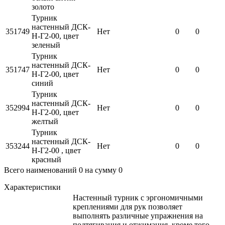
золото
Турник
настенный ДСК-
351749
Нет
0
0
Н-Г2-00, цвет
зеленый
Турник
настенный ДСК-
351747
Нет
0
0
Н-Г2-00, цвет
синий
Турник
настенный ДСК-
352994
Нет
0
0
Н-Г2-00, цвет
желтый
Турник
настенный ДСК-
353244
Нет
0
0
Н-Г2-00 , цвет
красный
Всего наименований
0
на сумму
0
Характеристики
Настенный турник с эргономичными
креплениями для рук позволяет
выполнять различные упражнения на
подтягивания и отжимания, кроме того,