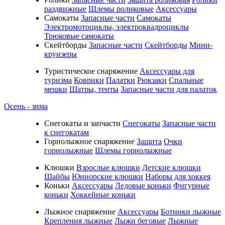
раздвижные
Шлемы роликовые
Аксессуары
Самокаты
Запасные части
Самокаты
Электромотоциклы, электроквадроциклы
Трюковые самокаты
Скейтборды
Запасные части
Скейтборды
Мини-
круизеры
Туристическое снаряжение
Аксессуары для
туризма
Коврики
Палатки
Рюкзаки
Спальные
мешки
Шатры, тенты
Запасные части для палаток
Осень - зима
Cнегокаты и запчасти
Снегокаты
Запасные части
к снегокатам
Горнолыжное снаряжение
Защита
Очки
горнолыжные
Шлемы горнолыжные
Клюшки
Взрослые клюшки
Детские клюшки
Шайбы
Юниорские клюшки
Наборы для хоккея
Коньки
Аксессуары
Ледовые коньки
Фигурные
коньки
Хоккейные коньки
Лыжное снаряжение
Аксессуары
Ботинки лыжные
Крепления лыжные
Лыжи беговые
Лыжные