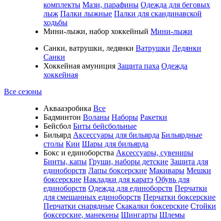
комплекты
Мази, парафины
Одежда для беговых
лыж
Палки лыжные
Палки для скандинавской
ходьбы
Мини-лыжи, набор хоккейный
Мини-лыжи
Санки, ватрушки, ледянки
Ватрушки
Ледянки
Санки
Хоккейная амуниция
Защита паха
Одежда
хоккейная
Все сезоны
Аквааэробика
Все
Бадминтон
Воланы
Наборы
Ракетки
Бейсбол
Биты бейсбольные
Бильярд
Аксессуары для бильярда
Бильярдные
столы
Кии
Шары для бильярда
Бокс и единоборства
Аксессуары, сувениры
Бинты, капы
Груши, наборы детские
Защита для
единоборств
Лапы боксерские
Макивары
Мешки
боксерские
Накладки для каратэ
Обувь для
единоборств
Одежда для единоборств
Перчатки
для смешанных единоборств
Перчатки боксерские
Перчатки снарядные
Скакалки боксерские
Стойки
боксерские, манекены
Шингарты
Шлемы