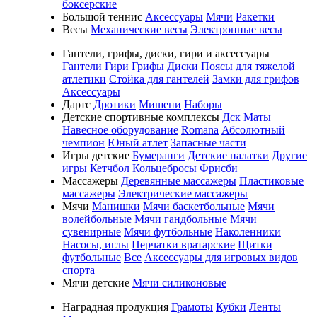
боксерские
Большой теннис
Аксессуары
Мячи
Ракетки
Весы
Механические весы
Электронные весы
Гантели, грифы, диски, гири и аксессуары
Гантели
Гири
Грифы
Диски
Поясы для тяжелой
атлетики
Стойка для гантелей
Замки для грифов
Аксессуары
Дартс
Дротики
Мишени
Наборы
Детские спортивные комплексы
Дск
Маты
Навесное оборудование
Romana
Абсолютный
чемпион
Юный атлет
Запасные части
Игры детские
Бумеранги
Детские палатки
Другие
игры
Кетчбол
Кольцебросы
Фрисби
Массажеры
Деревянные массажеры
Пластиковые
массажеры
Электрические массажеры
Мячи
Манишки
Мячи баскетбольные
Мячи
волейбольные
Мячи гандбольные
Мячи
сувенирные
Мячи футбольные
Наколенники
Насосы, иглы
Перчатки вратарские
Щитки
футбольные
Все
Аксессуары для игровых видов
спорта
Мячи детские
Мячи силиконовые
Наградная продукция
Грамоты
Кубки
Ленты