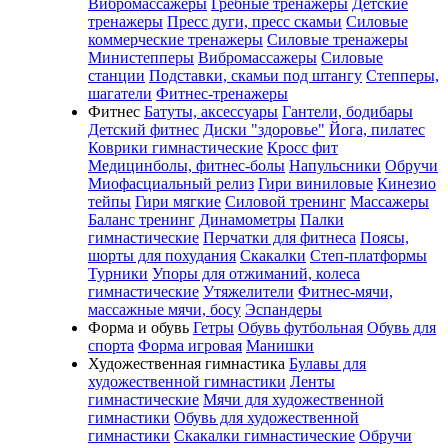
Вибромассажеры
Гребные тренажеры
Детские
тренажеры
Пресс дуги, пресс скамьи
Силовые
коммерческие тренажеры
Силовые тренажеры
Министепперы
Вибромассажеры
Силовые
станции
Подставки, скамьи под штангу
Степперы,
шагатели
Фитнес-тренажеры
Фитнес
Батуты, аксессуары
Гантели, бодибары
Детский фитнес
Диски "здоровье"
Йога, пилатес
Коврики гимнастические
Кросс фит
Медицинболы, фитнес-болы
Напульсники
Обручи
Миофасциальный релиз
Гири виниловые
Кинезио
тейпы
Гири мягкие
Силовой тренинг
Массажеры
Баланс тренинг
Динамометры
Палки
гимнастические
Перчатки для фитнеса
Поясы,
шорты для похудания
Скакалки
Степ-платформы
Турники
Упоры для отжиманий, колеса
гимнастические
Утяжелители
Фитнес-мячи,
массажные мячи, босу
Эспандеры
Форма и обувь
Гетры
Обувь футбольная
Обувь для
спорта
Форма игровая
Манишки
Художественная гимнастика
Булавы для
художественной гимнастики
Ленты
гимнастические
Мячи для художественной
гимнастики
Обувь для художественной
гимнастики
Скакалки гимнастические
Обручи