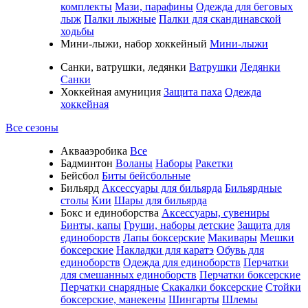
комплекты
Мази, парафины
Одежда для беговых
лыж
Палки лыжные
Палки для скандинавской
ходьбы
Мини-лыжи, набор хоккейный
Мини-лыжи
Санки, ватрушки, ледянки
Ватрушки
Ледянки
Санки
Хоккейная амуниция
Защита паха
Одежда
хоккейная
Все сезоны
Аквааэробика
Все
Бадминтон
Воланы
Наборы
Ракетки
Бейсбол
Биты бейсбольные
Бильярд
Аксессуары для бильярда
Бильярдные
столы
Кии
Шары для бильярда
Бокс и единоборства
Аксессуары, сувениры
Бинты, капы
Груши, наборы детские
Защита для
единоборств
Лапы боксерские
Макивары
Мешки
боксерские
Накладки для каратэ
Обувь для
единоборств
Одежда для единоборств
Перчатки
для смешанных единоборств
Перчатки боксерские
Перчатки снарядные
Скакалки боксерские
Стойки
боксерские, манекены
Шингарты
Шлемы