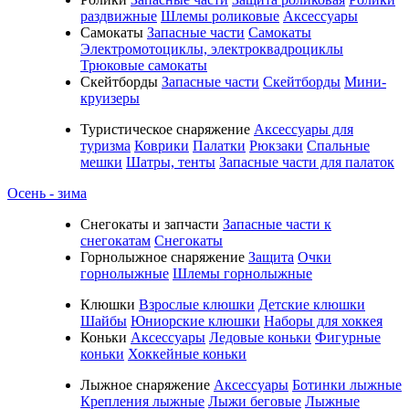
раздвижные
Шлемы роликовые
Аксессуары
Самокаты
Запасные части
Самокаты
Электромотоциклы, электроквадроциклы
Трюковые самокаты
Скейтборды
Запасные части
Скейтборды
Мини-
круизеры
Туристическое снаряжение
Аксессуары для
туризма
Коврики
Палатки
Рюкзаки
Спальные
мешки
Шатры, тенты
Запасные части для палаток
Осень - зима
Cнегокаты и запчасти
Запасные части к
снегокатам
Снегокаты
Горнолыжное снаряжение
Защита
Очки
горнолыжные
Шлемы горнолыжные
Клюшки
Взрослые клюшки
Детские клюшки
Шайбы
Юниорские клюшки
Наборы для хоккея
Коньки
Аксессуары
Ледовые коньки
Фигурные
коньки
Хоккейные коньки
Лыжное снаряжение
Аксессуары
Ботинки лыжные
Крепления лыжные
Лыжи беговые
Лыжные