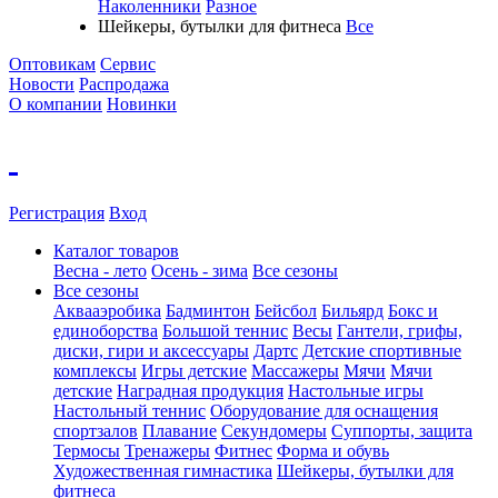
Наколенники
Разное
Шейкеры, бутылки для фитнеса
Все
Оптовикам
Сервис
Новости
Распродажа
О компании
Новинки
Регистрация
Вход
Каталог товаров
Весна - лето
Осень - зима
Все сезоны
Все сезоны
Аквааэробика
Бадминтон
Бейсбол
Бильярд
Бокс и
единоборства
Большой теннис
Весы
Гантели, грифы,
диски, гири и аксессуары
Дартс
Детские спортивные
комплексы
Игры детские
Массажеры
Мячи
Мячи
детские
Наградная продукция
Настольные игры
Настольный теннис
Оборудование для оснащения
спортзалов
Плавание
Секундомеры
Суппорты, защита
Термосы
Тренажеры
Фитнес
Форма и обувь
Художественная гимнастика
Шейкеры, бутылки для
фитнеса