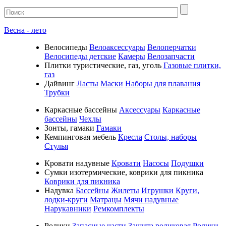
Весна - лето
Велосипеды
Велоаксессуары
Велоперчатки
Велосипеды детские
Камеры
Велозапчасти
Плитки туристические, газ, уголь
Газовые плитки,
газ
Дайвинг
Ласты
Маски
Наборы для плавания
Трубки
Каркасные бассейны
Аксессуары
Каркасные
бассейны
Чехлы
Зонты, гамаки
Гамаки
Кемпинговая мебель
Кресла
Столы, наборы
Стулья
Кровати надувные
Кровати
Насосы
Подушки
Cумки изотермические, коврики для пикника
Коврики для пикника
Надувка
Бассейны
Жилеты
Игрушки
Круги,
лодки-круги
Матрацы
Мячи надувные
Нарукавники
Ремкомплекты
Ролики
Запасные части
Защита роликовая
Ролики