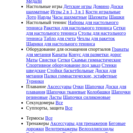
Медали
Настольные игры
Детские игры
Домино
Доски
шахматные
Игры 2 в 1, 3 в 1
Кости игральные
Лото
Нарды
Часы шахматные
Шахматы
Шашки
Настольный теннис
Наборы для настольного
тенниса
Ракетки для настольного тенниса
Сетки
для настольного тенниса
Столы для настольного
тенниса
Табло для счета
Чехлы для ракеток
Шарики для настольного тенниса
Оборудование для оснащения спортзалов
Гранаты
для метания
Канаты
Конус для разметки дорог
Маты
Свистки
Сетки
Скамьи гимнастические
Спортивное оборудование под заказ
Стенки
шведские
Стойки баскетбольные
Диски для
метания
Палки гимнастические, эстафетные
Турники
Плавание
Аксессуары
Очки
Шапочки
Доски для
плавания
Шапочки тканевые
Колобашки
Шапочки
резиновые
Ласты
Шапочки силиконовые
Секундомеры
Все
Суппорты, защита
Все
Термосы
Все
Тренажеры
Аксессуары для тренажеров
Беговые
дорожки
Велотренажеры
Велоэллипсоиды