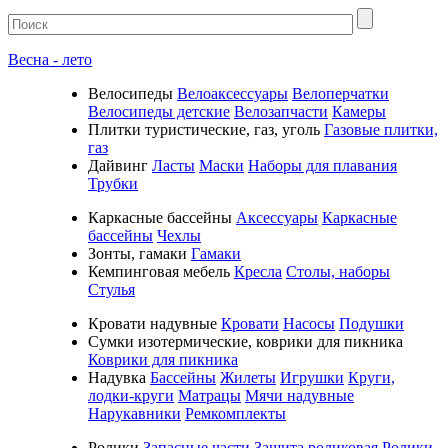
Весна - лето
Велосипеды
Велоаксессуары
Велоперчатки
Велосипеды детские
Велозапчасти
Камеры
Плитки туристические, газ, уголь
Газовые плитки,
газ
Дайвинг
Ласты
Маски
Наборы для плавания
Трубки
Каркасные бассейны
Аксессуары
Каркасные
бассейны
Чехлы
Зонты, гамаки
Гамаки
Кемпинговая мебель
Кресла
Столы, наборы
Стулья
Кровати надувные
Кровати
Насосы
Подушки
Cумки изотермические, коврики для пикника
Коврики для пикника
Надувка
Бассейны
Жилеты
Игрушки
Круги,
лодки-круги
Матрацы
Мячи надувные
Нарукавники
Ремкомплекты
Ролики
Запасные части
Защита роликовая
Ролики