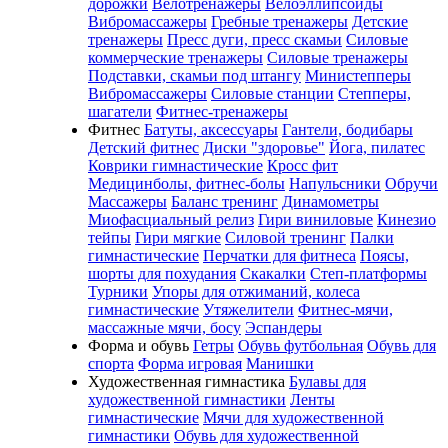
дорожки
Велотренажеры
Велоэллипсоиды
Вибромассажеры
Гребные тренажеры
Детские
тренажеры
Пресс дуги, пресс скамьи
Силовые
коммерческие тренажеры
Силовые тренажеры
Подставки, скамьи под штангу
Министепперы
Вибромассажеры
Силовые станции
Степперы,
шагатели
Фитнес-тренажеры
Фитнес
Батуты, аксессуары
Гантели, бодибары
Детский фитнес
Диски "здоровье"
Йога, пилатес
Коврики гимнастические
Кросс фит
Медицинболы, фитнес-болы
Напульсники
Обручи
Массажеры
Баланс тренинг
Динамометры
Миофасциальный релиз
Гири виниловые
Кинезио
тейпы
Гири мягкие
Силовой тренинг
Палки
гимнастические
Перчатки для фитнеса
Поясы,
шорты для похудания
Скакалки
Степ-платформы
Турники
Упоры для отжиманий, колеса
гимнастические
Утяжелители
Фитнес-мячи,
массажные мячи, босу
Эспандеры
Форма и обувь
Гетры
Обувь футбольная
Обувь для
спорта
Форма игровая
Манишки
Художественная гимнастика
Булавы для
художественной гимнастики
Ленты
гимнастические
Мячи для художественной
гимнастики
Обувь для художественной