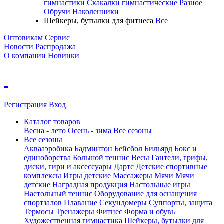
гимнастики
Скакалки гимнастические
Разное
Обручи
Наколенники
Шейкеры, бутылки для фитнеса
Все
Оптовикам
Сервис
Новости
Распродажа
О компании
Новинки
Регистрация
Вход
Каталог товаров
Весна - лето
Осень - зима
Все сезоны
Все сезоны
Аквааэробика
Бадминтон
Бейсбол
Бильярд
Бокс и
единоборства
Большой теннис
Весы
Гантели, грифы,
диски, гири и аксессуары
Дартс
Детские спортивные
комплексы
Игры детские
Массажеры
Мячи
Мячи
детские
Наградная продукция
Настольные игры
Настольный теннис
Оборудование для оснащения
спортзалов
Плавание
Секундомеры
Суппорты, защита
Термосы
Тренажеры
Фитнес
Форма и обувь
Художественная гимнастика
Шейкеры, бутылки для