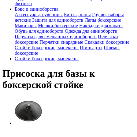
фитнеса
Бокс и единоборства
Аксессуары, сувениры
Бинты, капы
Груши, наборы
детские
Защита для единоборств
Лапы боксерские
Макивары
Мешки боксерские
Накладки для каратэ
Обувь для единоборств
Одежда для единоборств
Перчатки для смешанных единоборств
Перчатки
боксерские
Перчатки снарядные
Скакалки боксерские
Стойки боксерские, манекены
Шингарты
Шлемы
боксерские
Стойки боксерские, манекены
Присоска для базы к
боксерской стойке