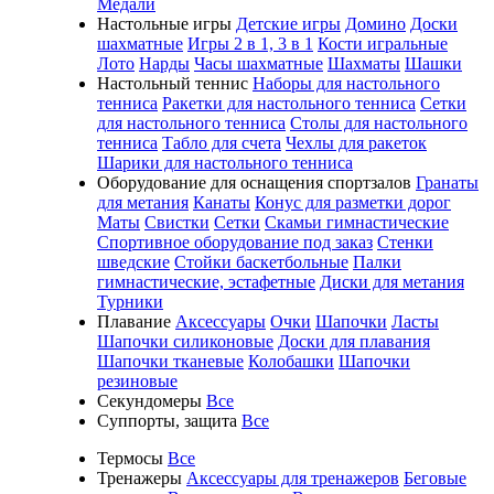
Медали
Настольные игры
Детские игры
Домино
Доски
шахматные
Игры 2 в 1, 3 в 1
Кости игральные
Лото
Нарды
Часы шахматные
Шахматы
Шашки
Настольный теннис
Наборы для настольного
тенниса
Ракетки для настольного тенниса
Сетки
для настольного тенниса
Столы для настольного
тенниса
Табло для счета
Чехлы для ракеток
Шарики для настольного тенниса
Оборудование для оснащения спортзалов
Гранаты
для метания
Канаты
Конус для разметки дорог
Маты
Свистки
Сетки
Скамьи гимнастические
Спортивное оборудование под заказ
Стенки
шведские
Стойки баскетбольные
Палки
гимнастические, эстафетные
Диски для метания
Турники
Плавание
Аксессуары
Очки
Шапочки
Ласты
Шапочки силиконовые
Доски для плавания
Шапочки тканевые
Колобашки
Шапочки
резиновые
Секундомеры
Все
Суппорты, защита
Все
Термосы
Все
Тренажеры
Аксессуары для тренажеров
Беговые