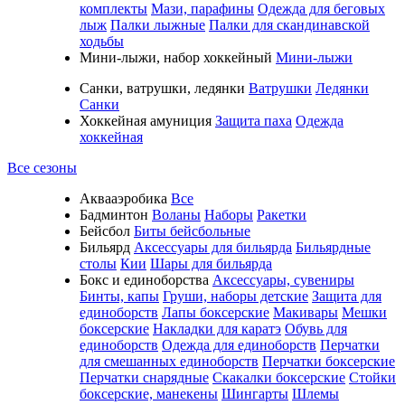
комплекты
Мази, парафины
Одежда для беговых
лыж
Палки лыжные
Палки для скандинавской
ходьбы
Мини-лыжи, набор хоккейный
Мини-лыжи
Санки, ватрушки, ледянки
Ватрушки
Ледянки
Санки
Хоккейная амуниция
Защита паха
Одежда
хоккейная
Все сезоны
Аквааэробика
Все
Бадминтон
Воланы
Наборы
Ракетки
Бейсбол
Биты бейсбольные
Бильярд
Аксессуары для бильярда
Бильярдные
столы
Кии
Шары для бильярда
Бокс и единоборства
Аксессуары, сувениры
Бинты, капы
Груши, наборы детские
Защита для
единоборств
Лапы боксерские
Макивары
Мешки
боксерские
Накладки для каратэ
Обувь для
единоборств
Одежда для единоборств
Перчатки
для смешанных единоборств
Перчатки боксерские
Перчатки снарядные
Скакалки боксерские
Стойки
боксерские, манекены
Шингарты
Шлемы