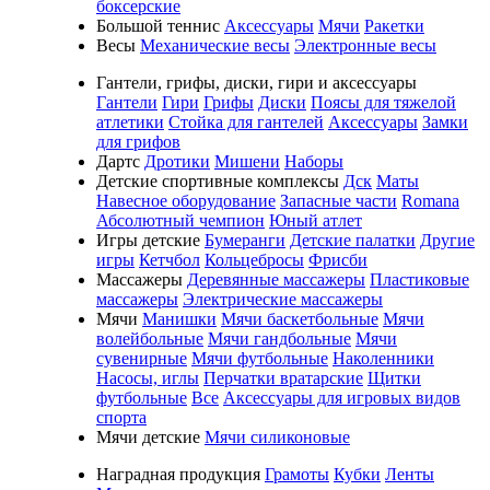
боксерские
Большой теннис
Аксессуары
Мячи
Ракетки
Весы
Механические весы
Электронные весы
Гантели, грифы, диски, гири и аксессуары
Гантели
Гири
Грифы
Диски
Поясы для тяжелой
атлетики
Стойка для гантелей
Аксессуары
Замки
для грифов
Дартс
Дротики
Мишени
Наборы
Детские спортивные комплексы
Дск
Маты
Навесное оборудование
Запасные части
Romana
Абсолютный чемпион
Юный атлет
Игры детские
Бумеранги
Детские палатки
Другие
игры
Кетчбол
Кольцебросы
Фрисби
Массажеры
Деревянные массажеры
Пластиковые
массажеры
Электрические массажеры
Мячи
Манишки
Мячи баскетбольные
Мячи
волейбольные
Мячи гандбольные
Мячи
сувенирные
Мячи футбольные
Наколенники
Насосы, иглы
Перчатки вратарские
Щитки
футбольные
Все
Аксессуары для игровых видов
спорта
Мячи детские
Мячи силиконовые
Наградная продукция
Грамоты
Кубки
Ленты