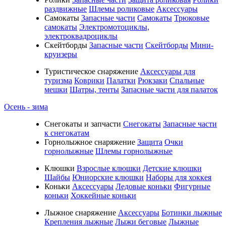
раздвижные
Шлемы роликовые
Аксессуары
Самокаты
Запасные части
Самокаты
Трюковые
самокаты
Электромотоциклы,
электроквадроциклы
Скейтборды
Запасные части
Скейтборды
Мини-
круизеры
Туристическое снаряжение
Аксессуары для
туризма
Коврики
Палатки
Рюкзаки
Спальные
мешки
Шатры, тенты
Запасные части для палаток
Осень - зима
Cнегокаты и запчасти
Снегокаты
Запасные части
к снегокатам
Горнолыжное снаряжение
Защита
Очки
горнолыжные
Шлемы горнолыжные
Клюшки
Взрослые клюшки
Детские клюшки
Шайбы
Юниорские клюшки
Наборы для хоккея
Коньки
Аксессуары
Ледовые коньки
Фигурные
коньки
Хоккейные коньки
Лыжное снаряжение
Аксессуары
Ботинки лыжные
Крепления лыжные
Лыжи беговые
Лыжные