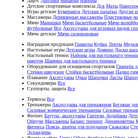
Дартс
Дротики
Мишени
Наборы
Детские спортивные комплексы
Дск
Маты
Навесно
Игры детские
Бумеранги
Детские палатки
Другие 
Массажеры
Деревянные массажеры
Пластиковые м
Мячи
Манишки
Мячи баскетбольные
Мячи волейб
футбольные
Все
Аксессуары для игровых видов сп
Мячи детские
Мячи силиконовые
Наградная продукция
Грамоты
Кубки
Ленты
Медал
Настольные игры
Детские игры
Домино
Доски шах
Настольный теннис
Наборы для настольного тенни
ракеток
Шарики для настольного тенниса
Оборудование для оснащения спортзалов
Гранаты д
Стенки шведские
Стойки баскетбольные
Палки гим
Плавание
Аксессуары
Очки
Шапочки
Ласты
Шапоч
Секундомеры
Все
Суппорты, защита
Все
Термосы
Все
Тренажеры
Аксессуары для тренажеров
Беговые до
Силовые коммерческие тренажеры
Силовые трена
Фитнес
Батуты, аксессуары
Гантели, бодибары
Дет
Обручи
Массажеры
Баланс тренинг
Динамометры
фитнеса
Поясы, шорты для похудания
Скакалки
Ст
Эспандеры
Форма и обувь
Гетры
Обувь футбольная
Обувь для 