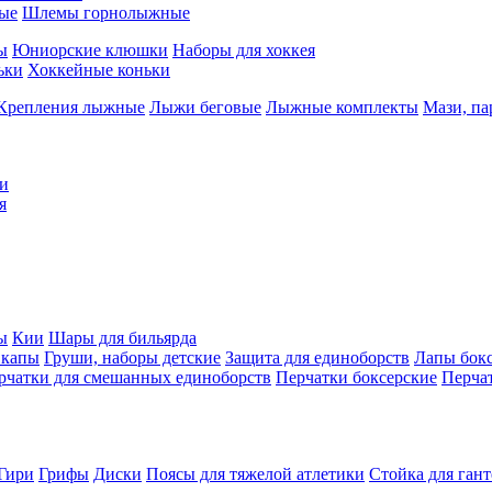
ые
Шлемы горнолыжные
ы
Юниорские клюшки
Наборы для хоккея
ьки
Хоккейные коньки
Крепления лыжные
Лыжи беговые
Лыжные комплекты
Мази, п
и
я
ы
Кии
Шары для бильярда
 капы
Груши, наборы детские
Защита для единоборств
Лапы бок
рчатки для смешанных единоборств
Перчатки боксерские
Перча
Гири
Грифы
Диски
Поясы для тяжелой атлетики
Стойка для ган