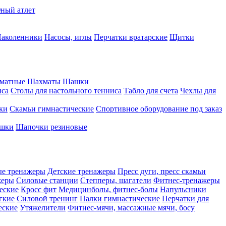
ный атлет
аколенники
Насосы, иглы
Перчатки вратарские
Щитки
матные
Шахматы
Шашки
иса
Столы для настольного тенниса
Табло для счета
Чехлы для
ки
Скамьи гимнастические
Спортивное оборудование под заказ
ашки
Шапочки резиновые
ые тренажеры
Детские тренажеры
Пресс дуги, пресс скамьи
жеры
Силовые станции
Степперы, шагатели
Фитнес-тренажеры
еские
Кросс фит
Медицинболы, фитнес-болы
Напульсники
гкие
Силовой тренинг
Палки гимнастические
Перчатки для
еские
Утяжелители
Фитнес-мячи, массажные мячи, босу