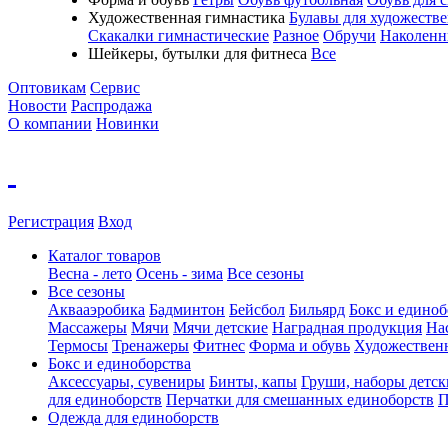
Художественная гимнастика
Булавы для художеств
Скакалки гимнастические
Разное
Обручи
Наколенн
Шейкеры, бутылки для фитнеса
Все
Оптовикам
Сервис
Новости
Распродажа
О компании
Новинки
Регистрация
Вход
Каталог товаров
Весна - лето
Осень - зима
Все сезоны
Все сезоны
Аквааэробика
Бадминтон
Бейсбол
Бильярд
Бокс и единоб
Массажеры
Мячи
Мячи детские
Наградная продукция
На
Термосы
Тренажеры
Фитнес
Форма и обувь
Художествен
Бокс и единоборства
Аксессуары, сувениры
Бинты, капы
Груши, наборы детск
для единоборств
Перчатки для смешанных единоборств
П
Одежда для единоборств