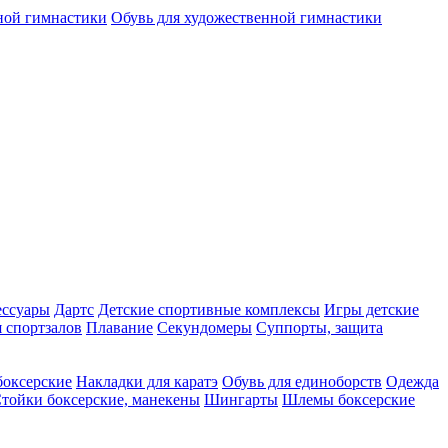
ной гимнастики
Обувь для художественной гимнастики
ессуары
Дартс
Детские спортивные комплексы
Игры детские
 спортзалов
Плавание
Секундомеры
Суппорты, защита
оксерские
Накладки для каратэ
Обувь для единоборств
Одежда
тойки боксерские, манекены
Шингарты
Шлемы боксерские