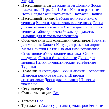
Медали
Настольные игры
Детские игры
Домино
Доски
шахматные
Игры 2 в 1, 3 в 1
Кости игральные
Лото
Нарды
Часы шахматные
Шахматы
Шашки
Настольный теннис
Наборы для настольного
тенниса
Ракетки для настольного тенниса
Сетки
для настольного тенниса
Столы для настольного
тенниса
Табло для счета
Чехлы для ракеток
Шарики для настольного тенниса
Оборудование для оснащения спортзалов
Гранаты
для метания
Канаты
Конус для разметки дорог
Маты
Свистки
Сетки
Скамьи гимнастические
Спортивное оборудование под заказ
Стенки
шведские
Стойки баскетбольные
Диски для
метания
Палки гимнастические, эстафетные
Турники
Плавание
Аксессуары
Очки
Шапочки
Колобашки
Шапочки резиновые
Ласты
Шапочки
силиконовые
Доски для плавания
Шапочки
тканевые
Секундомеры
Все
Суппорты, защита
Все
Термосы
Все
Тренажеры
Аксессуары для тренажеров
Беговые