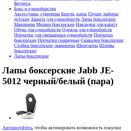
фитнеса
Бокс и единоборства
Аксессуары, сувениры
Бинты, капы
Груши, наборы
детские
Защита для единоборств
Лапы боксерские
Макивары
Мешки боксерские
Накладки для каратэ
Обувь для единоборств
Одежда для единоборств
Перчатки для смешанных единоборств
Перчатки
боксерские
Перчатки снарядные
Скакалки боксерские
Стойки боксерские, манекены
Шингарты
Шлемы
боксерские
Лапы боксерские
Лапы боксерские Jabb JE-
5012 черный/белый (пара)
Авторизуйтесь
, чтобы активировать возможность покупки