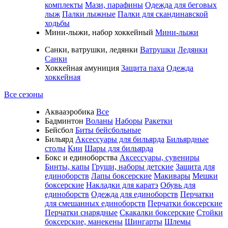
комплекты
Мази, парафины
Одежда для беговых
лыж
Палки лыжные
Палки для скандинавской
ходьбы
Мини-лыжи, набор хоккейный
Мини-лыжи
Санки, ватрушки, ледянки
Ватрушки
Ледянки
Санки
Хоккейная амуниция
Защита паха
Одежда
хоккейная
Все сезоны
Аквааэробика
Все
Бадминтон
Воланы
Наборы
Ракетки
Бейсбол
Биты бейсбольные
Бильярд
Аксессуары для бильярда
Бильярдные
столы
Кии
Шары для бильярда
Бокс и единоборства
Аксессуары, сувениры
Бинты, капы
Груши, наборы детские
Защита для
единоборств
Лапы боксерские
Макивары
Мешки
боксерские
Накладки для каратэ
Обувь для
единоборств
Одежда для единоборств
Перчатки
для смешанных единоборств
Перчатки боксерские
Перчатки снарядные
Скакалки боксерские
Стойки
боксерские, манекены
Шингарты
Шлемы