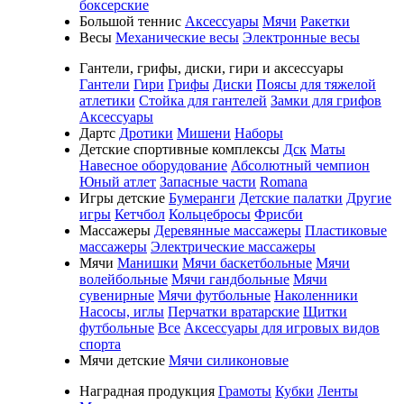
боксерские
Большой теннис
Аксессуары
Мячи
Ракетки
Весы
Механические весы
Электронные весы
Гантели, грифы, диски, гири и аксессуары
Гантели
Гири
Грифы
Диски
Поясы для тяжелой
атлетики
Стойка для гантелей
Замки для грифов
Аксессуары
Дартс
Дротики
Мишени
Наборы
Детские спортивные комплексы
Дск
Маты
Навесное оборудование
Абсолютный чемпион
Юный атлет
Запасные части
Romana
Игры детские
Бумеранги
Детские палатки
Другие
игры
Кетчбол
Кольцебросы
Фрисби
Массажеры
Деревянные массажеры
Пластиковые
массажеры
Электрические массажеры
Мячи
Манишки
Мячи баскетбольные
Мячи
волейбольные
Мячи гандбольные
Мячи
сувенирные
Мячи футбольные
Наколенники
Насосы, иглы
Перчатки вратарские
Щитки
футбольные
Все
Аксессуары для игровых видов
спорта
Мячи детские
Мячи силиконовые
Наградная продукция
Грамоты
Кубки
Ленты