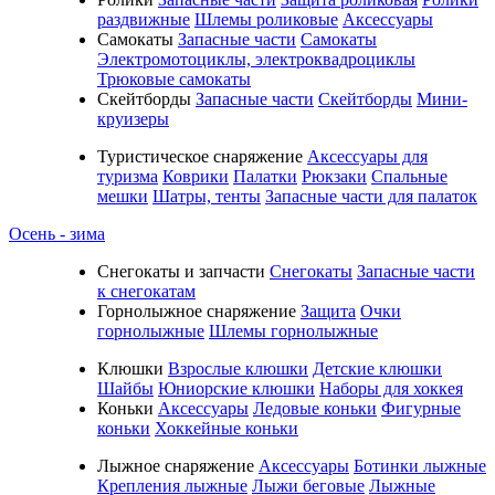
раздвижные
Шлемы роликовые
Аксессуары
Самокаты
Запасные части
Самокаты
Электромотоциклы, электроквадроциклы
Трюковые самокаты
Скейтборды
Запасные части
Скейтборды
Мини-
круизеры
Туристическое снаряжение
Аксессуары для
туризма
Коврики
Палатки
Рюкзаки
Спальные
мешки
Шатры, тенты
Запасные части для палаток
Осень - зима
Cнегокаты и запчасти
Снегокаты
Запасные части
к снегокатам
Горнолыжное снаряжение
Защита
Очки
горнолыжные
Шлемы горнолыжные
Клюшки
Взрослые клюшки
Детские клюшки
Шайбы
Юниорские клюшки
Наборы для хоккея
Коньки
Аксессуары
Ледовые коньки
Фигурные
коньки
Хоккейные коньки
Лыжное снаряжение
Аксессуары
Ботинки лыжные
Крепления лыжные
Лыжи беговые
Лыжные