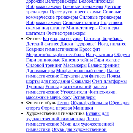
дорожки
Велотренажеры
Велоэллипсоиды
Вибромассажеры
Гребные тренажеры
Детские
тренажеры
Пресс дуги, пресс скамьи
Силовые
коммерческие тренажеры
Силовые тренажеры
Вибромассажеры
Силовые станции
Подставки,
скамьи под штангу
Министепперы
Степперы,
шагатели
Фитнес-тренажеры
Фитнес
Батуты, аксессуары
Гантели, бодибары
Детский фитнес
Диски "здоровье"
Йога, пилатес
Коврики гимнастические
Кросс фит
Медицинболы, фитнес-болы
Напульсники
Обручи
Гири виниловые
Кинезио тейпы
Гири мягкие
Силовой тренинг
Массажеры
Баланс тренинг
Динамометры
Миофасциальный релиз
Палки
гимнастические
Перчатки для фитнеса
Поясы,
шорты для похудания
Скакалки
Степ-платформы
Турники
Упоры для отжиманий, колеса
гимнастические
Утяжелители
Фитнес-мячи,
массажные мячи, босу
Эспандеры
Форма и обувь
Гетры
Обувь футбольная
Обувь для
спорта
Форма игровая
Манишки
Художественная гимнастика
Булавы для
художественной гимнастики
Ленты
гимнастические
Мячи для художественной
гимнастики
Обувь для художественной