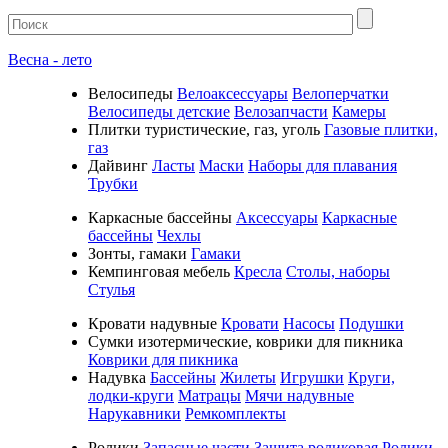
Весна - лето
Велосипеды
Велоаксессуары
Велоперчатки
Велосипеды детские
Велозапчасти
Камеры
Плитки туристические, газ, уголь
Газовые плитки,
газ
Дайвинг
Ласты
Маски
Наборы для плавания
Трубки
Каркасные бассейны
Аксессуары
Каркасные
бассейны
Чехлы
Зонты, гамаки
Гамаки
Кемпинговая мебель
Кресла
Столы, наборы
Стулья
Кровати надувные
Кровати
Насосы
Подушки
Cумки изотермические, коврики для пикника
Коврики для пикника
Надувка
Бассейны
Жилеты
Игрушки
Круги,
лодки-круги
Матрацы
Мячи надувные
Нарукавники
Ремкомплекты
Ролики
Запасные части
Защита роликовая
Ролики