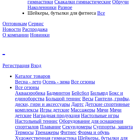
гимнастики
Скакалки гимнастические
Обручи
Наколенники
Разное
Шейкеры, бутылки для фитнеса
Все
Оптовикам
Сервис
Новости
Распродажа
О компании
Новинки
Регистрация
Вход
Каталог товаров
Весна - лето
Осень - зима
Все сезоны
Все сезоны
Аквааэробика
Бадминтон
Бейсбол
Бильярд
Бокс и
единоборства
Большой теннис
Весы
Гантели, грифы,
диски, гири и аксессуары
Дартс
Детские спортивные
комплексы
Игры детские
Массажеры
Мячи
Мячи
детские
Наградная продукция
Настольные игры
Настольный теннис
Оборудование для оснащения
спортзалов
Плавание
Секундомеры
Суппорты, защита
Термосы
Тренажеры
Фитнес
Форма и обувь
Художественная гимнастика
Шейкеры, бутылки для