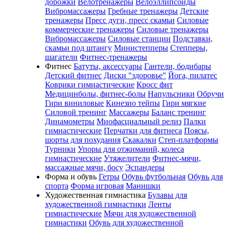
дорожки
Велотренажеры
Велоэллипсоиды
Вибромассажеры
Гребные тренажеры
Детские
тренажеры
Пресс дуги, пресс скамьи
Силовые
коммерческие тренажеры
Силовые тренажеры
Вибромассажеры
Силовые станции
Подставки,
скамьи под штангу
Министепперы
Степперы,
шагатели
Фитнес-тренажеры
Фитнес
Батуты, аксессуары
Гантели, бодибары
Детский фитнес
Диски "здоровье"
Йога, пилатес
Коврики гимнастические
Кросс фит
Медицинболы, фитнес-болы
Напульсники
Обручи
Гири виниловые
Кинезио тейпы
Гири мягкие
Силовой тренинг
Массажеры
Баланс тренинг
Динамометры
Миофасциальный релиз
Палки
гимнастические
Перчатки для фитнеса
Поясы,
шорты для похудания
Скакалки
Степ-платформы
Турники
Упоры для отжиманий, колеса
гимнастические
Утяжелители
Фитнес-мячи,
массажные мячи, босу
Эспандеры
Форма и обувь
Гетры
Обувь футбольная
Обувь для
спорта
Форма игровая
Манишки
Художественная гимнастика
Булавы для
художественной гимнастики
Ленты
гимнастические
Мячи для художественной
гимнастики
Обувь для художественной