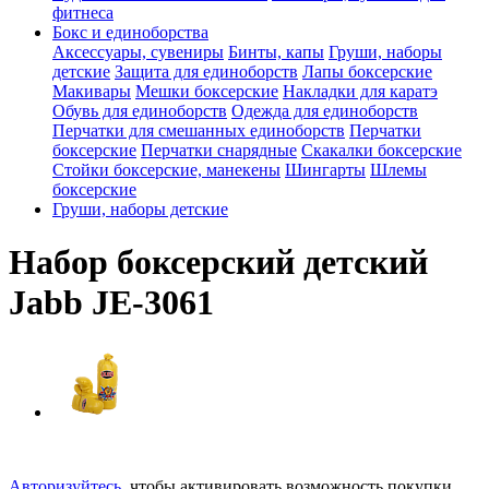
фитнеса
Бокс и единоборства
Аксессуары, сувениры
Бинты, капы
Груши, наборы
детские
Защита для единоборств
Лапы боксерские
Макивары
Мешки боксерские
Накладки для каратэ
Обувь для единоборств
Одежда для единоборств
Перчатки для смешанных единоборств
Перчатки
боксерские
Перчатки снарядные
Скакалки боксерские
Стойки боксерские, манекены
Шингарты
Шлемы
боксерские
Груши, наборы детские
Набор боксерский детский
Jabb JE-3061
Авторизуйтесь
, чтобы активировать возможность покупки