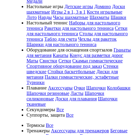
Медали
Настольные игры
Детские игры
Домино
Доски
шахматные
Игры 2 в 1, 3 в 1
Кости игральные
Лото
Нарды
Часы шахматные
Шахматы
Шашки
Настольный теннис
Наборы для настольного
тенниса
Ракетки для настольного тенниса
Сетки
для настольного тенниса
Столы для настольного
тенниса
Табло для счета
Чехлы для ракеток
Шарики для настольного тенниса
Оборудование для оснащения спортзалов
Гранаты
для метания
Канаты
Конус для разметки дорог
Маты
Свистки
Сетки
Скамьи гимнастические
Спортивное оборудование под заказ
Стенки
шведские
Стойки баскетбольные
Диски для
метания
Палки гимнастические, эстафетные
Турники
Плавание
Аксессуары
Очки
Шапочки
Колобашки
Шапочки резиновые
Ласты
Шапочки
силиконовые
Доски для плавания
Шапочки
тканевые
Секундомеры
Все
Суппорты, защита
Все
Термосы
Все
Тренажеры
Аксессуары для тренажеров
Беговые