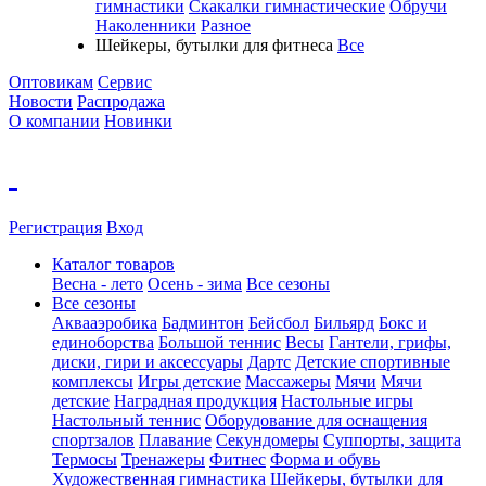
гимнастики
Скакалки гимнастические
Обручи
Наколенники
Разное
Шейкеры, бутылки для фитнеса
Все
Оптовикам
Сервис
Новости
Распродажа
О компании
Новинки
Регистрация
Вход
Каталог товаров
Весна - лето
Осень - зима
Все сезоны
Все сезоны
Аквааэробика
Бадминтон
Бейсбол
Бильярд
Бокс и
единоборства
Большой теннис
Весы
Гантели, грифы,
диски, гири и аксессуары
Дартс
Детские спортивные
комплексы
Игры детские
Массажеры
Мячи
Мячи
детские
Наградная продукция
Настольные игры
Настольный теннис
Оборудование для оснащения
спортзалов
Плавание
Секундомеры
Суппорты, защита
Термосы
Тренажеры
Фитнес
Форма и обувь
Художественная гимнастика
Шейкеры, бутылки для