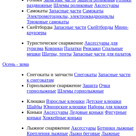
раздвижные
Шлемы роликовые
Аксессуары
Самокаты
Запасные части
Самокаты
Электромотоциклы, электроквадроциклы
Трюковые самокаты
Скейтборды
Запасные части
Скейтборды
Мини-
круизеры
Туристическое снаряжение
Аксессуары для
туризма
Коврики
Палатки
Рюкзаки
Спальные
мешки
Шатры, тенты
Запасные части для палаток
Осень - зима
Cнегокаты и запчасти
Снегокаты
Запасные части
к снегокатам
Горнолыжное снаряжение
Защита
Очки
горнолыжные
Шлемы горнолыжные
Клюшки
Взрослые клюшки
Детские клюшки
Шайбы
Юниорские клюшки
Наборы для хоккея
Коньки
Аксессуары
Ледовые коньки
Фигурные
коньки
Хоккейные коньки
Лыжное снаряжение
Аксессуары
Ботинки лыжные
Крепления лыжные
Лыжи беговые
Лыжные