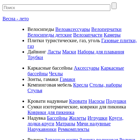
Весна - лето
Велосипеды
Велоаксессуары
Велоперчатки
Велосипеды детские
Велозапчасти
Камеры
Плитки туристические, газ, уголь
Газовые плитки,
газ
Дайвинг
Ласты
Маски
Наборы для плавания
Трубки
Каркасные бассейны
Аксессуары
Каркасные
бассейны
Чехлы
Зонты, гамаки
Гамаки
Кемпинговая мебель
Кресла
Столы, наборы
Стулья
Кровати надувные
Кровати
Насосы
Подушки
Cумки изотермические, коврики для пикника
Коврики для пикника
Надувка
Бассейны
Жилеты
Игрушки
Круги,
лодки-круги
Матрацы
Мячи надувные
Нарукавники
Ремкомплекты
Ролики
Запасные части
Защита роликовая
Ролики