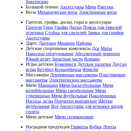
боксерские
Большой теннис
Аксессуары
Мячи
Ракетки
Весы
Механические весы
Электронные весы
Гантели, грифы, диски, гири и аксессуары
Гантели
Гири
Грифы
Диски
Поясы для тяжелой
атлетики
Стойка для гантелей
Замки для грифов
Аксессуары
Дартс
Дротики
Мишени
Наборы
Детские спортивные комплексы
Дск
Маты
Навесное оборудование
Абсолютный чемпион
Юный атлет
Запасные части
Romana
Игры детские
Бумеранги
Детские палатки
Другие
игры
Кетчбол
Кольцебросы
Фрисби
Массажеры
Деревянные массажеры
Пластиковые
массажеры
Электрические массажеры
Мячи
Манишки
Мячи баскетбольные
Мячи
волейбольные
Мячи гандбольные
Мячи
сувенирные
Мячи футбольные
Наколенники
Насосы, иглы
Перчатки вратарские
Щитки
футбольные
Все
Аксессуары для игровых видов
спорта
Мячи детские
Мячи силиконовые
Наградная продукция
Грамоты
Кубки
Ленты