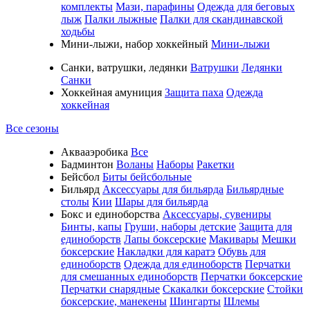
комплекты
Мази, парафины
Одежда для беговых
лыж
Палки лыжные
Палки для скандинавской
ходьбы
Мини-лыжи, набор хоккейный
Мини-лыжи
Санки, ватрушки, ледянки
Ватрушки
Ледянки
Санки
Хоккейная амуниция
Защита паха
Одежда
хоккейная
Все сезоны
Аквааэробика
Все
Бадминтон
Воланы
Наборы
Ракетки
Бейсбол
Биты бейсбольные
Бильярд
Аксессуары для бильярда
Бильярдные
столы
Кии
Шары для бильярда
Бокс и единоборства
Аксессуары, сувениры
Бинты, капы
Груши, наборы детские
Защита для
единоборств
Лапы боксерские
Макивары
Мешки
боксерские
Накладки для каратэ
Обувь для
единоборств
Одежда для единоборств
Перчатки
для смешанных единоборств
Перчатки боксерские
Перчатки снарядные
Скакалки боксерские
Стойки
боксерские, манекены
Шингарты
Шлемы