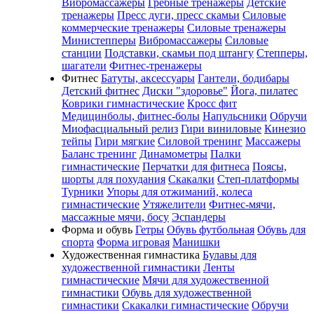
Вибромассажеры
Гребные тренажеры
Детские
тренажеры
Пресс дуги, пресс скамьи
Силовые
коммерческие тренажеры
Силовые тренажеры
Министепперы
Вибромассажеры
Силовые
станции
Подставки, скамьи под штангу
Степперы,
шагатели
Фитнес-тренажеры
Фитнес
Батуты, аксессуары
Гантели, бодибары
Детский фитнес
Диски "здоровье"
Йога, пилатес
Коврики гимнастические
Кросс фит
Медицинболы, фитнес-болы
Напульсники
Обручи
Миофасциальный релиз
Гири виниловые
Кинезио
тейпы
Гири мягкие
Силовой тренинг
Массажеры
Баланс тренинг
Динамометры
Палки
гимнастические
Перчатки для фитнеса
Поясы,
шорты для похудания
Скакалки
Степ-платформы
Турники
Упоры для отжиманий, колеса
гимнастические
Утяжелители
Фитнес-мячи,
массажные мячи, босу
Эспандеры
Форма и обувь
Гетры
Обувь футбольная
Обувь для
спорта
Форма игровая
Манишки
Художественная гимнастика
Булавы для
художественной гимнастики
Ленты
гимнастические
Мячи для художественной
гимнастики
Обувь для художественной
гимнастики
Скакалки гимнастические
Обручи