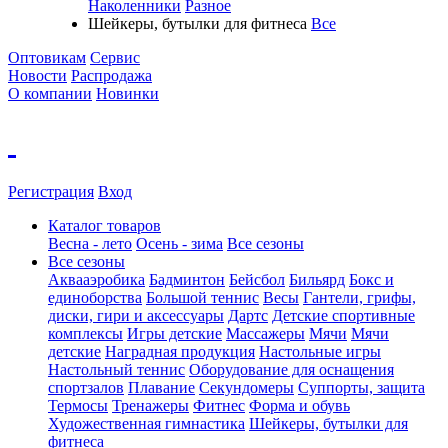
Наколенники
Разное
Шейкеры, бутылки для фитнеса
Все
Оптовикам
Сервис
Новости
Распродажа
О компании
Новинки
Регистрация
Вход
Каталог товаров
Весна - лето
Осень - зима
Все сезоны
Все сезоны
Аквааэробика
Бадминтон
Бейсбол
Бильярд
Бокс и
единоборства
Большой теннис
Весы
Гантели, грифы,
диски, гири и аксессуары
Дартс
Детские спортивные
комплексы
Игры детские
Массажеры
Мячи
Мячи
детские
Наградная продукция
Настольные игры
Настольный теннис
Оборудование для оснащения
спортзалов
Плавание
Секундомеры
Суппорты, защита
Термосы
Тренажеры
Фитнес
Форма и обувь
Художественная гимнастика
Шейкеры, бутылки для
фитнеса