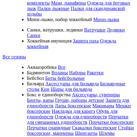
комплекты
Мази, парафины
Одежда для беговых
лыж
Палки лыжные
Палки для скандинавской
ходьбы
Мини-лыжи, набор хоккейный
Мини-лыжи
Санки, ватрушки, ледянки
Ватрушки
Ледянки
Санки
Хоккейная амуниция
Защита паха
Одежда
хоккейная
Все сезоны
Аквааэробика
Все
Бадминтон
Воланы
Наборы
Ракетки
Бейсбол
Биты бейсбольные
Бильярд
Аксессуары для бильярда
Бильярдные
столы
Кии
Шары для бильярда
Бокс и единоборства
Аксессуары, сувениры
Бинты, капы
Груши, наборы детские
Защита для
единоборств
Лапы боксерские
Макивары
Мешки
боксерские
Накладки для каратэ
Обувь для
единоборств
Одежда для единоборств
Перчатки
для смешанных единоборств
Перчатки боксерские
Перчатки снарядные
Скакалки боксерские
Стойки
боксерские, манекены
Шингарты
Шлемы