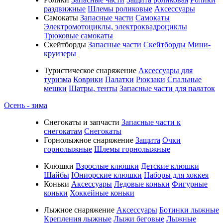
раздвижные
Шлемы роликовые
Аксессуары
Самокаты
Запасные части
Самокаты
Электромотоциклы, электроквадроциклы
Трюковые самокаты
Скейтборды
Запасные части
Скейтборды
Мини-
круизеры
Туристическое снаряжение
Аксессуары для
туризма
Коврики
Палатки
Рюкзаки
Спальные
мешки
Шатры, тенты
Запасные части для палаток
Осень - зима
Cнегокаты и запчасти
Запасные части к
снегокатам
Снегокаты
Горнолыжное снаряжение
Защита
Очки
горнолыжные
Шлемы горнолыжные
Клюшки
Взрослые клюшки
Детские клюшки
Шайбы
Юниорские клюшки
Наборы для хоккея
Коньки
Аксессуары
Ледовые коньки
Фигурные
коньки
Хоккейные коньки
Лыжное снаряжение
Аксессуары
Ботинки лыжные
Крепления лыжные
Лыжи беговые
Лыжные