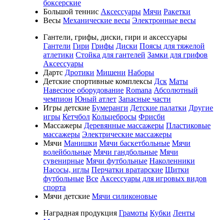
боксерские
Большой теннис
Аксессуары
Мячи
Ракетки
Весы
Механические весы
Электронные весы
Гантели, грифы, диски, гири и аксессуары
Гантели
Гири
Грифы
Диски
Поясы для тяжелой
атлетики
Стойка для гантелей
Замки для грифов
Аксессуары
Дартс
Дротики
Мишени
Наборы
Детские спортивные комплексы
Дск
Маты
Навесное оборудование
Romana
Абсолютный
чемпион
Юный атлет
Запасные части
Игры детские
Бумеранги
Детские палатки
Другие
игры
Кетчбол
Кольцебросы
Фрисби
Массажеры
Деревянные массажеры
Пластиковые
массажеры
Электрические массажеры
Мячи
Манишки
Мячи баскетбольные
Мячи
волейбольные
Мячи гандбольные
Мячи
сувенирные
Мячи футбольные
Наколенники
Насосы, иглы
Перчатки вратарские
Щитки
футбольные
Все
Аксессуары для игровых видов
спорта
Мячи детские
Мячи силиконовые
Наградная продукция
Грамоты
Кубки
Ленты