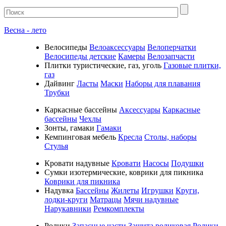
Весна - лето
Велосипеды
Велоаксессуары
Велоперчатки
Велосипеды детские
Камеры
Велозапчасти
Плитки туристические, газ, уголь
Газовые плитки,
газ
Дайвинг
Ласты
Маски
Наборы для плавания
Трубки
Каркасные бассейны
Аксессуары
Каркасные
бассейны
Чехлы
Зонты, гамаки
Гамаки
Кемпинговая мебель
Кресла
Столы, наборы
Стулья
Кровати надувные
Кровати
Насосы
Подушки
Cумки изотермические, коврики для пикника
Коврики для пикника
Надувка
Бассейны
Жилеты
Игрушки
Круги,
лодки-круги
Матрацы
Мячи надувные
Нарукавники
Ремкомплекты
Ролики
Запасные части
Защита роликовая
Ролики