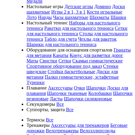
Медали
Настольные игры
Детские игры
Домино
Доски
шахматные
Игры 2 в 1, 3 в 1
Кости игральные
Лото
Нарды
Часы шахматные
Шахматы
Шашки
Настольный теннис
Наборы для настольного
тенниса
Ракетки для настольного тенниса
Сетки
для настольного тенниса
Столы для настольного
тенниса
Табло для счета
Чехлы для ракеток
Шарики для настольного тенниса
Оборудование для оснащения спортзалов
Гранаты
для метания
Канаты
Конус для разметки дорог
Маты
Свистки
Сетки
Скамьи гимнастические
Спортивное оборудование под заказ
Стенки
шведские
Стойки баскетбольные
Диски для
метания
Палки гимнастические, эстафетные
Турники
Плавание
Аксессуары
Очки
Шапочки
Доски для
плавания
Шапочки тканевые
Колобашки
Шапочки
резиновые
Ласты
Шапочки силиконовые
Секундомеры
Все
Суппорты, защита
Все
Термосы
Все
Тренажеры
Аксессуары для тренажеров
Беговые
дорожки
Велотренажеры
Велоэллипсоиды