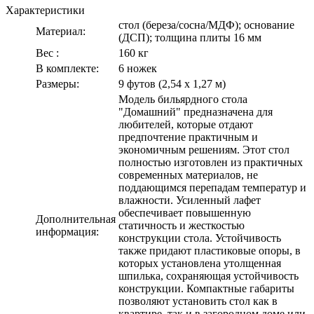
Характеристики
стол (береза/сосна/МДФ); основание
Материал:
(ДСП); толщина плиты 16 мм
Вес :
160 кг
В комплекте:
6 ножек
Размеры:
9 футов (2,54 х 1,27 м)
Модель бильярдного стола
"Домашний" предназначена для
любителей, которые отдают
предпочтение практичным и
экономичным решениям. Этот стол
полностью изготовлен из практичных
современных материалов, не
поддающимся перепадам температур и
влажности. Усиленный лафет
обеспечивает повышенную
Дополнительная
статичность и жесткостью
информация:
конструкции стола. Устойчивость
также придают пластиковые опоры, в
которых установлена утолщенная
шпилька, сохраняющая устойчивость
конструкции. Компактные габариты
позволяют установить стол как в
квартире, так и в загородном доме или