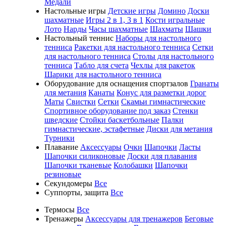
Медали
Настольные игры
Детские игры
Домино
Доски
шахматные
Игры 2 в 1, 3 в 1
Кости игральные
Лото
Нарды
Часы шахматные
Шахматы
Шашки
Настольный теннис
Наборы для настольного
тенниса
Ракетки для настольного тенниса
Сетки
для настольного тенниса
Столы для настольного
тенниса
Табло для счета
Чехлы для ракеток
Шарики для настольного тенниса
Оборудование для оснащения спортзалов
Гранаты
для метания
Канаты
Конус для разметки дорог
Маты
Свистки
Сетки
Скамьи гимнастические
Спортивное оборудование под заказ
Стенки
шведские
Стойки баскетбольные
Палки
гимнастические, эстафетные
Диски для метания
Турники
Плавание
Аксессуары
Очки
Шапочки
Ласты
Шапочки силиконовые
Доски для плавания
Шапочки тканевые
Колобашки
Шапочки
резиновые
Секундомеры
Все
Суппорты, защита
Все
Термосы
Все
Тренажеры
Аксессуары для тренажеров
Беговые