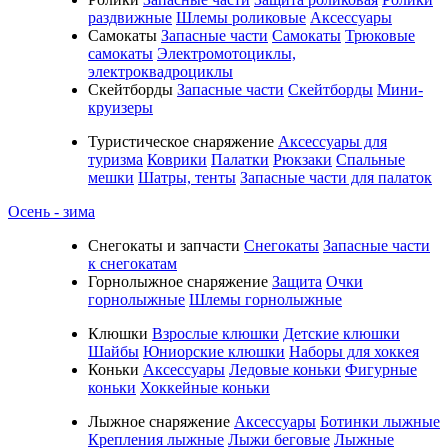
раздвижные
Шлемы роликовые
Аксессуары
Самокаты
Запасные части
Самокаты
Трюковые
самокаты
Электромотоциклы,
электроквадроциклы
Скейтборды
Запасные части
Скейтборды
Мини-
круизеры
Туристическое снаряжение
Аксессуары для
туризма
Коврики
Палатки
Рюкзаки
Спальные
мешки
Шатры, тенты
Запасные части для палаток
Осень - зима
Cнегокаты и запчасти
Снегокаты
Запасные части
к снегокатам
Горнолыжное снаряжение
Защита
Очки
горнолыжные
Шлемы горнолыжные
Клюшки
Взрослые клюшки
Детские клюшки
Шайбы
Юниорские клюшки
Наборы для хоккея
Коньки
Аксессуары
Ледовые коньки
Фигурные
коньки
Хоккейные коньки
Лыжное снаряжение
Аксессуары
Ботинки лыжные
Крепления лыжные
Лыжи беговые
Лыжные