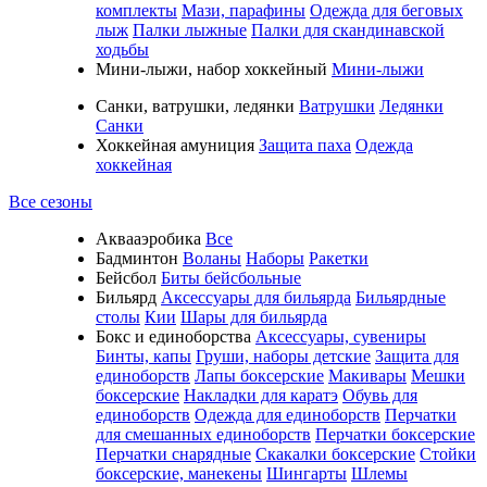
комплекты
Мази, парафины
Одежда для беговых
лыж
Палки лыжные
Палки для скандинавской
ходьбы
Мини-лыжи, набор хоккейный
Мини-лыжи
Санки, ватрушки, ледянки
Ватрушки
Ледянки
Санки
Хоккейная амуниция
Защита паха
Одежда
хоккейная
Все сезоны
Аквааэробика
Все
Бадминтон
Воланы
Наборы
Ракетки
Бейсбол
Биты бейсбольные
Бильярд
Аксессуары для бильярда
Бильярдные
столы
Кии
Шары для бильярда
Бокс и единоборства
Аксессуары, сувениры
Бинты, капы
Груши, наборы детские
Защита для
единоборств
Лапы боксерские
Макивары
Мешки
боксерские
Накладки для каратэ
Обувь для
единоборств
Одежда для единоборств
Перчатки
для смешанных единоборств
Перчатки боксерские
Перчатки снарядные
Скакалки боксерские
Стойки
боксерские, манекены
Шингарты
Шлемы