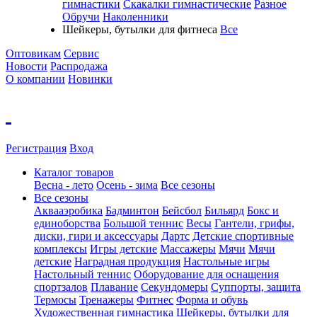
гимнастики
Скакалки гимнастические
Разное
Обручи
Наколенники
Шейкеры, бутылки для фитнеса
Все
Оптовикам
Сервис
Новости
Распродажа
О компании
Новинки
Регистрация
Вход
Каталог товаров
Весна - лето
Осень - зима
Все сезоны
Все сезоны
Аквааэробика
Бадминтон
Бейсбол
Бильярд
Бокс и
единоборства
Большой теннис
Весы
Гантели, грифы,
диски, гири и аксессуары
Дартс
Детские спортивные
комплексы
Игры детские
Массажеры
Мячи
Мячи
детские
Наградная продукция
Настольные игры
Настольный теннис
Оборудование для оснащения
спортзалов
Плавание
Секундомеры
Суппорты, защита
Термосы
Тренажеры
Фитнес
Форма и обувь
Художественная гимнастика
Шейкеры, бутылки для