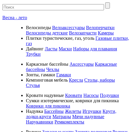
Весна - лето
Велосипеды
Велоаксессуары
Велоперчатки
Велосипеды детские
Велозапчасти
Камеры
Плитки туристические, газ, уголь
Газовые плитки,
газ
Дайвинг
Ласты
Маски
Наборы для плавания
Трубки
Каркасные бассейны
Аксессуары
Каркасные
бассейны
Чехлы
Зонты, гамаки
Гамаки
Кемпинговая мебель
Кресла
Столы, наборы
Стулья
Кровати надувные
Кровати
Насосы
Подушки
Cумки изотермические, коврики для пикника
Коврики для пикника
Надувка
Бассейны
Жилеты
Игрушки
Круги,
лодки-круги
Матрацы
Мячи надувные
Нарукавники
Ремкомплекты
Ролики
Запасные части
Защита роликовая
Ролики