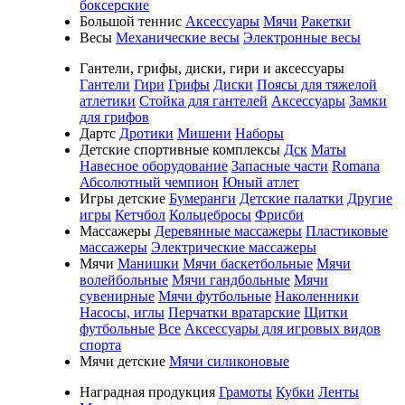
боксерские
Большой теннис
Аксессуары
Мячи
Ракетки
Весы
Механические весы
Электронные весы
Гантели, грифы, диски, гири и аксессуары
Гантели
Гири
Грифы
Диски
Поясы для тяжелой
атлетики
Стойка для гантелей
Аксессуары
Замки
для грифов
Дартс
Дротики
Мишени
Наборы
Детские спортивные комплексы
Дск
Маты
Навесное оборудование
Запасные части
Romana
Абсолютный чемпион
Юный атлет
Игры детские
Бумеранги
Детские палатки
Другие
игры
Кетчбол
Кольцебросы
Фрисби
Массажеры
Деревянные массажеры
Пластиковые
массажеры
Электрические массажеры
Мячи
Манишки
Мячи баскетбольные
Мячи
волейбольные
Мячи гандбольные
Мячи
сувенирные
Мячи футбольные
Наколенники
Насосы, иглы
Перчатки вратарские
Щитки
футбольные
Все
Аксессуары для игровых видов
спорта
Мячи детские
Мячи силиконовые
Наградная продукция
Грамоты
Кубки
Ленты