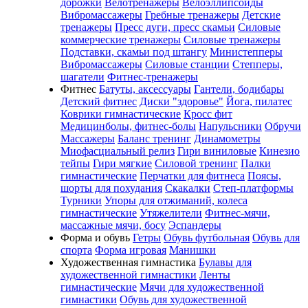
дорожки
Велотренажеры
Велоэллипсоиды
Вибромассажеры
Гребные тренажеры
Детские
тренажеры
Пресс дуги, пресс скамьи
Силовые
коммерческие тренажеры
Силовые тренажеры
Подставки, скамьи под штангу
Министепперы
Вибромассажеры
Силовые станции
Степперы,
шагатели
Фитнес-тренажеры
Фитнес
Батуты, аксессуары
Гантели, бодибары
Детский фитнес
Диски "здоровье"
Йога, пилатес
Коврики гимнастические
Кросс фит
Медицинболы, фитнес-болы
Напульсники
Обручи
Массажеры
Баланс тренинг
Динамометры
Миофасциальный релиз
Гири виниловые
Кинезио
тейпы
Гири мягкие
Силовой тренинг
Палки
гимнастические
Перчатки для фитнеса
Поясы,
шорты для похудания
Скакалки
Степ-платформы
Турники
Упоры для отжиманий, колеса
гимнастические
Утяжелители
Фитнес-мячи,
массажные мячи, босу
Эспандеры
Форма и обувь
Гетры
Обувь футбольная
Обувь для
спорта
Форма игровая
Манишки
Художественная гимнастика
Булавы для
художественной гимнастики
Ленты
гимнастические
Мячи для художественной
гимнастики
Обувь для художественной