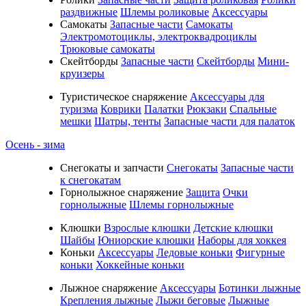
раздвижные
Шлемы роликовые
Аксессуары
Самокаты
Запасные части
Самокаты
Электромотоциклы, электроквадроциклы
Трюковые самокаты
Скейтборды
Запасные части
Скейтборды
Мини-
круизеры
Туристическое снаряжение
Аксессуары для
туризма
Коврики
Палатки
Рюкзаки
Спальные
мешки
Шатры, тенты
Запасные части для палаток
Осень - зима
Cнегокаты и запчасти
Снегокаты
Запасные части
к снегокатам
Горнолыжное снаряжение
Защита
Очки
горнолыжные
Шлемы горнолыжные
Клюшки
Взрослые клюшки
Детские клюшки
Шайбы
Юниорские клюшки
Наборы для хоккея
Коньки
Аксессуары
Ледовые коньки
Фигурные
коньки
Хоккейные коньки
Лыжное снаряжение
Аксессуары
Ботинки лыжные
Крепления лыжные
Лыжи беговые
Лыжные