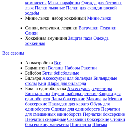
комплекты
Мази, парафины
Одежда для беговых
лыж
Палки лыжные
Палки для скандинавской
ходьбы
Мини-лыжи, набор хоккейный
Мини-лыжи
Санки, ватрушки, ледянки
Ватрушки
Ледянки
Санки
Хоккейная амуниция
Защита паха
Одежда
хоккейная
Все сезоны
Аквааэробика
Все
Бадминтон
Воланы
Наборы
Ракетки
Бейсбол
Биты бейсбольные
Бильярд
Аксессуары для бильярда
Бильярдные
столы
Кии
Шары для бильярда
Бокс и единоборства
Аксессуары, сувениры
Бинты, капы
Груши, наборы детские
Защита для
единоборств
Лапы боксерские
Макивары
Мешки
боксерские
Накладки для каратэ
Обувь для
единоборств
Одежда для единоборств
Перчатки
для смешанных единоборств
Перчатки боксерские
Перчатки снарядные
Скакалки боксерские
Стойки
боксерские, манекены
Шингарты
Шлемы