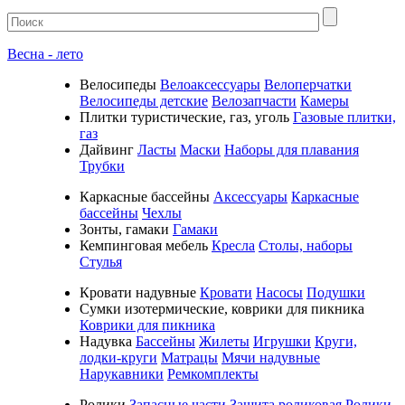
Весна - лето
Велосипеды
Велоаксессуары
Велоперчатки
Велосипеды детские
Велозапчасти
Камеры
Плитки туристические, газ, уголь
Газовые плитки,
газ
Дайвинг
Ласты
Маски
Наборы для плавания
Трубки
Каркасные бассейны
Аксессуары
Каркасные
бассейны
Чехлы
Зонты, гамаки
Гамаки
Кемпинговая мебель
Кресла
Столы, наборы
Стулья
Кровати надувные
Кровати
Насосы
Подушки
Cумки изотермические, коврики для пикника
Коврики для пикника
Надувка
Бассейны
Жилеты
Игрушки
Круги,
лодки-круги
Матрацы
Мячи надувные
Нарукавники
Ремкомплекты
Ролики
Запасные части
Защита роликовая
Ролики