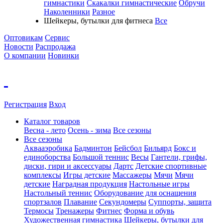
гимнастики
Скакалки гимнастические
Обручи
Наколенники
Разное
Шейкеры, бутылки для фитнеса
Все
Оптовикам
Сервис
Новости
Распродажа
О компании
Новинки
Регистрация
Вход
Каталог товаров
Весна - лето
Осень - зима
Все сезоны
Все сезоны
Аквааэробика
Бадминтон
Бейсбол
Бильярд
Бокс и
единоборства
Большой теннис
Весы
Гантели, грифы,
диски, гири и аксессуары
Дартс
Детские спортивные
комплексы
Игры детские
Массажеры
Мячи
Мячи
детские
Наградная продукция
Настольные игры
Настольный теннис
Оборудование для оснащения
спортзалов
Плавание
Секундомеры
Суппорты, защита
Термосы
Тренажеры
Фитнес
Форма и обувь
Художественная гимнастика
Шейкеры, бутылки для