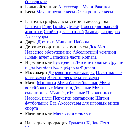
боксерские
Большой теннис
Аксессуары
Мячи
Ракетки
Весы
Механические весы
Электронные весы
Гантели, грифы, диски, гири и аксессуары
Гантели
Гири
Грифы
Диски
Поясы для тяжелой
атлетики
Стойка для гантелей
Замки для грифов
Аксессуары
Дартс
Дротики
Мишени
Наборы
Детские спортивные комплексы
Дск
Маты
Навесное оборудование
Абсолютный чемпион
Юный атлет
Запасные части
Romana
Игры детские
Бумеранги
Детские палатки
Другие
игры
Кетчбол
Кольцебросы
Фрисби
Массажеры
Деревянные массажеры
Пластиковые
массажеры
Электрические массажеры
Мячи
Манишки
Мячи баскетбольные
Мячи
волейбольные
Мячи гандбольные
Мячи
сувенирные
Мячи футбольные
Наколенники
Насосы, иглы
Перчатки вратарские
Щитки
футбольные
Все
Аксессуары для игровых видов
спорта
Мячи детские
Мячи силиконовые
Наградная продукция
Грамоты
Кубки
Ленты