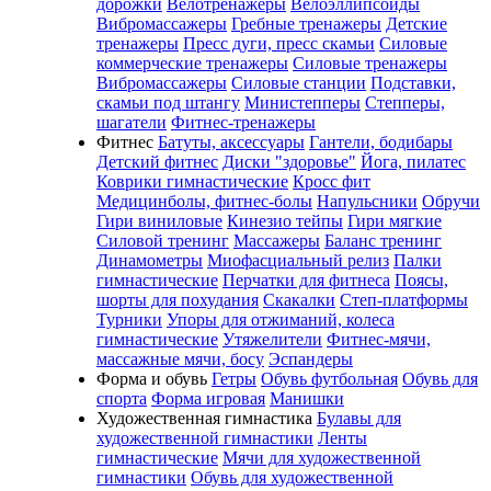
дорожки
Велотренажеры
Велоэллипсоиды
Вибромассажеры
Гребные тренажеры
Детские
тренажеры
Пресс дуги, пресс скамьи
Силовые
коммерческие тренажеры
Силовые тренажеры
Вибромассажеры
Силовые станции
Подставки,
скамьи под штангу
Министепперы
Степперы,
шагатели
Фитнес-тренажеры
Фитнес
Батуты, аксессуары
Гантели, бодибары
Детский фитнес
Диски "здоровье"
Йога, пилатес
Коврики гимнастические
Кросс фит
Медицинболы, фитнес-болы
Напульсники
Обручи
Гири виниловые
Кинезио тейпы
Гири мягкие
Силовой тренинг
Массажеры
Баланс тренинг
Динамометры
Миофасциальный релиз
Палки
гимнастические
Перчатки для фитнеса
Поясы,
шорты для похудания
Скакалки
Степ-платформы
Турники
Упоры для отжиманий, колеса
гимнастические
Утяжелители
Фитнес-мячи,
массажные мячи, босу
Эспандеры
Форма и обувь
Гетры
Обувь футбольная
Обувь для
спорта
Форма игровая
Манишки
Художественная гимнастика
Булавы для
художественной гимнастики
Ленты
гимнастические
Мячи для художественной
гимнастики
Обувь для художественной