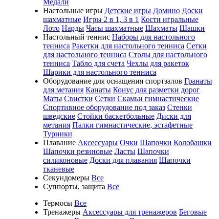
Медали
Настольные игры
Детские игры
Домино
Доски
шахматные
Игры 2 в 1, 3 в 1
Кости игральные
Лото
Нарды
Часы шахматные
Шахматы
Шашки
Настольный теннис
Наборы для настольного
тенниса
Ракетки для настольного тенниса
Сетки
для настольного тенниса
Столы для настольного
тенниса
Табло для счета
Чехлы для ракеток
Шарики для настольного тенниса
Оборудование для оснащения спортзалов
Гранаты
для метания
Канаты
Конус для разметки дорог
Маты
Свистки
Сетки
Скамьи гимнастические
Спортивное оборудование под заказ
Стенки
шведские
Стойки баскетбольные
Диски для
метания
Палки гимнастические, эстафетные
Турники
Плавание
Аксессуары
Очки
Шапочки
Колобашки
Шапочки резиновые
Ласты
Шапочки
силиконовые
Доски для плавания
Шапочки
тканевые
Секундомеры
Все
Суппорты, защита
Все
Термосы
Все
Тренажеры
Аксессуары для тренажеров
Беговые