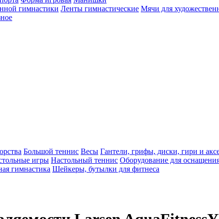
енной гимнастики
Ленты гимнастические
Мячи для художествен
зное
орства
Большой теннис
Весы
Гантели, грифы, диски, гири и акс
стольные игры
Настольный теннис
Оборудование для оснащения
ная гимнастика
Шейкеры, бутылки для фитнеса