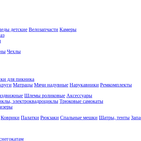
педы детские
Велозапчасти
Камеры
аз
и
йны
Чехлы
ки для пикника
круги
Матрацы
Мячи надувные
Нарукавники
Ремкомплекты
аздвижные
Шлемы роликовые
Аксессуары
иклы, электроквадроциклы
Трюковые самокаты
изеры
Коврики
Палатки
Рюкзаки
Спальные мешки
Шатры, тенты
Запа
 снегокатам