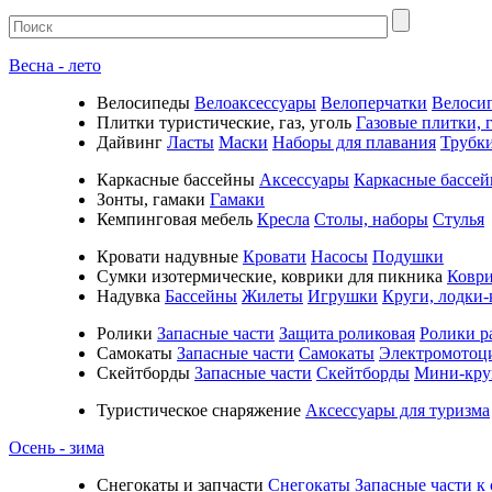
Весна - лето
Велосипеды
Велоаксессуары
Велоперчатки
Велоси
Плитки туристические, газ, уголь
Газовые плитки, г
Дайвинг
Ласты
Маски
Наборы для плавания
Трубк
Каркасные бассейны
Аксессуары
Каркасные бассе
Зонты, гамаки
Гамаки
Кемпинговая мебель
Кресла
Столы, наборы
Стулья
Кровати надувные
Кровати
Насосы
Подушки
Cумки изотермические, коврики для пикника
Коври
Надувка
Бассейны
Жилеты
Игрушки
Круги, лодки-
Ролики
Запасные части
Защита роликовая
Ролики р
Самокаты
Запасные части
Самокаты
Электромотоц
Скейтборды
Запасные части
Скейтборды
Мини-кру
Туристическое снаряжение
Аксессуары для туризма
Осень - зима
Cнегокаты и запчасти
Снегокаты
Запасные части к