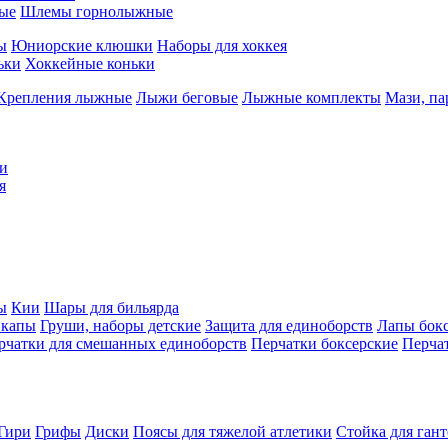
ые
Шлемы горнолыжные
ы
Юниорские клюшки
Наборы для хоккея
ьки
Хоккейные коньки
Крепления лыжные
Лыжи беговые
Лыжные комплекты
Мази, п
и
я
ы
Кии
Шары для бильярда
 капы
Груши, наборы детские
Защита для единоборств
Лапы бок
рчатки для смешанных единоборств
Перчатки боксерские
Перча
Гири
Грифы
Диски
Поясы для тяжелой атлетики
Стойка для ган