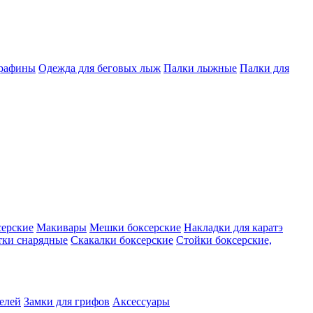
арафины
Одежда для беговых лыж
Палки лыжные
Палки для
серские
Макивары
Мешки боксерские
Накладки для каратэ
тки снарядные
Скакалки боксерские
Стойки боксерские,
телей
Замки для грифов
Аксессуары