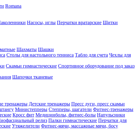
ти
Romana
аколенники
Насосы, иглы
Перчатки вратарские
Щитки
матные
Шахматы
Шашки
иса
Столы для настольного тенниса
Табло для счета
Чехлы для
ки
Скамьи гимнастические
Спортивное оборудование под заказ
вания
Шапочки тканевые
ые тренажеры
Детские тренажеры
Пресс дуги, пресс скамьи
штангу
Министепперы
Степперы, шагатели
Фитнес-тренажеры
еские
Кросс фит
Медицинболы, фитнес-болы
Напульсники
иофасциальный релиз
Палки гимнастические
Перчатки для
еские
Утяжелители
Фитнес-мячи, массажные мячи, босу