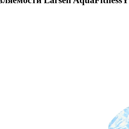
вляемости Larsen AquaFitnessY