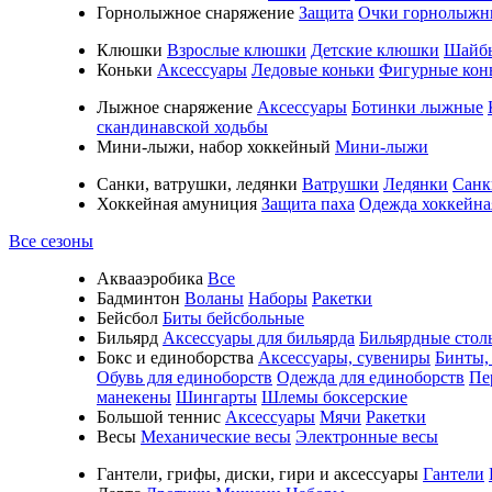
Горнолыжное снаряжение
Защита
Очки горнолыжн
Клюшки
Взрослые клюшки
Детские клюшки
Шайб
Коньки
Аксессуары
Ледовые коньки
Фигурные кон
Лыжное снаряжение
Аксессуары
Ботинки лыжные
скандинавской ходьбы
Мини-лыжи, набор хоккейный
Мини-лыжи
Санки, ватрушки, ледянки
Ватрушки
Ледянки
Санк
Хоккейная амуниция
Защита паха
Одежда хоккейна
Все сезоны
Аквааэробика
Все
Бадминтон
Воланы
Наборы
Ракетки
Бейсбол
Биты бейсбольные
Бильярд
Аксессуары для бильярда
Бильярдные стол
Бокс и единоборства
Аксессуары, сувениры
Бинты,
Обувь для единоборств
Одежда для единоборств
Пе
манекены
Шингарты
Шлемы боксерские
Большой теннис
Аксессуары
Мячи
Ракетки
Весы
Механические весы
Электронные весы
Гантели, грифы, диски, гири и аксессуары
Гантели