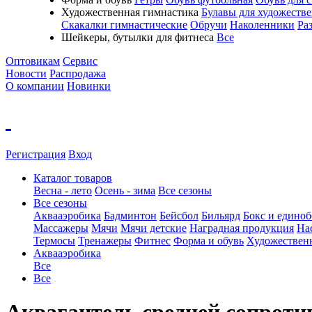
Художественная гимнастика
Булавы для художеств
Скакалки гимнастические
Обручи
Наколенники
Ра
Шейкеры, бутылки для фитнеса
Все
Оптовикам
Сервис
Новости
Распродажа
О компании
Новинки
Регистрация
Вход
Каталог товаров
Весна - лето
Осень - зима
Все сезоны
Все сезоны
Аквааэробика
Бадминтон
Бейсбол
Бильярд
Бокс и единоб
Массажеры
Мячи
Мячи детские
Наградная продукция
На
Термосы
Тренажеры
Фитнес
Форма и обувь
Художествен
Аквааэробика
Все
Все