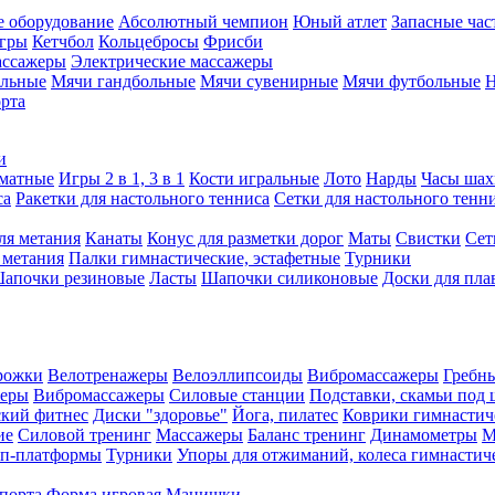
е оборудование
Абсолютный чемпион
Юный атлет
Запасные час
игры
Кетчбол
Кольцебросы
Фрисби
ассажеры
Электрические массажеры
ольные
Мячи гандбольные
Мячи сувенирные
Мячи футбольные
Н
орта
и
матные
Игры 2 в 1, 3 в 1
Кости игральные
Лото
Нарды
Часы шах
са
Ракетки для настольного тенниса
Сетки для настольного тенн
ля метания
Канаты
Конус для разметки дорог
Маты
Свистки
Сет
 метания
Палки гимнастические, эстафетные
Турники
апочки резиновые
Ласты
Шапочки силиконовые
Доски для пла
рожки
Велотренажеры
Велоэллипсоиды
Вибромассажеры
Гребн
жеры
Вибромассажеры
Силовые станции
Подставки, скамьи под 
ский фитнес
Диски "здоровье"
Йога, пилатес
Коврики гимнастич
ие
Силовой тренинг
Массажеры
Баланс тренинг
Динамометры
М
еп-платформы
Турники
Упоры для отжиманий, колеса гимнастич
спорта
Форма игровая
Манишки