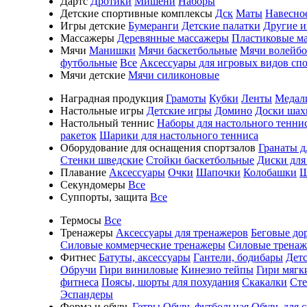
Дартс
Дротики
Мишени
Наборы
Детские спортивные комплексы
Дск
Маты
Навесно
Игры детские
Бумеранги
Детские палатки
Другие 
Массажеры
Деревянные массажеры
Пластиковые м
Мячи
Манишки
Мячи баскетбольные
Мячи волейб
футбольные
Все
Аксессуары для игровых видов сп
Мячи детские
Мячи силиконовые
Наградная продукция
Грамоты
Кубки
Ленты
Медал
Настольные игры
Детские игры
Домино
Доски шах
Настольный теннис
Наборы для настольного тенни
ракеток
Шарики для настольного тенниса
Оборудование для оснащения спортзалов
Гранаты д
Стенки шведские
Стойки баскетбольные
Диски для
Плавание
Аксессуары
Очки
Шапочки
Колобашки
Ш
Секундомеры
Все
Суппорты, защита
Все
Термосы
Все
Тренажеры
Аксессуары для тренажеров
Беговые до
Силовые коммерческие тренажеры
Силовые трена
Фитнес
Батуты, аксессуары
Гантели, бодибары
Дет
Обручи
Гири виниловые
Кинезио тейпы
Гири мягк
фитнеса
Поясы, шорты для похудания
Скакалки
Ст
Эспандеры
Форма и обувь
Гетры
Обувь футбольная
Обувь для 