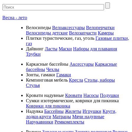
Весна - лето
Велосипеды
Велоаксессуары
Велоперчатки
Велосипеды детские
Велозапчасти
Камеры
Плитки туристические, газ, уголь
Газовые плитки,
газ
Дайвинг
Ласты
Маски
Наборы для плавания
Трубки
Каркасные бассейны
Аксессуары
Каркасные
бассейны
Чехлы
Зонты, гамаки
Гамаки
Кемпинговая мебель
Кресла
Столы, наборы
Стулья
Кровати надувные
Кровати
Насосы
Подушки
Cумки изотермические, коврики для пикника
Коврики для пикника
Надувка
Бассейны
Жилеты
Игрушки
Круги,
лодки-круги
Матрацы
Мячи надувные
Нарукавники
Ремкомплекты
Ролики
Запасные части
Защита роликовая
Ролики