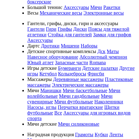
боксерские
Большой теннис
Аксессуары
Мячи
Ракетки
Весы
Механические весы
Электронные весы
Гантели, грифы, диски, гири и аксессуары
Гантели
Гири
Грифы
Диски
Поясы для тяжелой
атлетики
Стойка для гантелей
Замки для грифов
Аксессуары
Дартс
Дротики
Мишени
Наборы
Детские спортивные комплексы
Дск
Маты
Навесное оборудование
Абсолютный чемпион
Юный атлет
Запасные части
Romana
Игры детские
Бумеранги
Детские палатки
Другие
игры
Кетчбол
Кольцебросы
Фрисби
Массажеры
Деревянные массажеры
Пластиковые
массажеры
Электрические массажеры
Мячи
Манишки
Мячи баскетбольные
Мячи
волейбольные
Мячи гандбольные
Мячи
сувенирные
Мячи футбольные
Наколенники
Насосы, иглы
Перчатки вратарские
Щитки
футбольные
Все
Аксессуары для игровых видов
спорта
Мячи детские
Мячи силиконовые
Наградная продукция
Грамоты
Кубки
Ленты