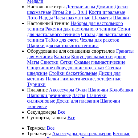
Медали
Настольные игры
Детские игры
Домино
Доски
шахматные
Игры 2 в 1, 3 в 1
Кости игральные
Лото
Нарды
Часы шахматные
Шахматы
Шашки
Настольный теннис
Наборы для настольного
тенниса
Ракетки для настольного тенниса
Сетки
для настольного тенниса
Столы для настольного
тенниса
Табло для счета
Чехлы для ракеток
Шарики для настольного тенниса
Оборудование для оснащения спортзалов
Гранаты
для метания
Канаты
Конус для разметки дорог
Маты
Свистки
Сетки
Скамьи гимнастические
Спортивное оборудование под заказ
Стенки
шведские
Стойки баскетбольные
Диски для
метания
Палки гимнастические, эстафетные
Турники
Плавание
Аксессуары
Очки
Шапочки
Колобашки
Шапочки резиновые
Ласты
Шапочки
силиконовые
Доски для плавания
Шапочки
тканевые
Секундомеры
Все
Суппорты, защита
Все
Термосы
Все
Тренажеры
Аксессуары для тренажеров
Беговые