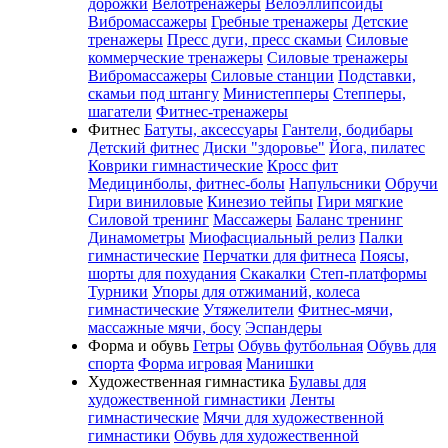
дорожки
Велотренажеры
Велоэллипсоиды
Вибромассажеры
Гребные тренажеры
Детские
тренажеры
Пресс дуги, пресс скамьи
Силовые
коммерческие тренажеры
Силовые тренажеры
Вибромассажеры
Силовые станции
Подставки,
скамьи под штангу
Министепперы
Степперы,
шагатели
Фитнес-тренажеры
Фитнес
Батуты, аксессуары
Гантели, бодибары
Детский фитнес
Диски "здоровье"
Йога, пилатес
Коврики гимнастические
Кросс фит
Медицинболы, фитнес-болы
Напульсники
Обручи
Гири виниловые
Кинезио тейпы
Гири мягкие
Силовой тренинг
Массажеры
Баланс тренинг
Динамометры
Миофасциальный релиз
Палки
гимнастические
Перчатки для фитнеса
Поясы,
шорты для похудания
Скакалки
Степ-платформы
Турники
Упоры для отжиманий, колеса
гимнастические
Утяжелители
Фитнес-мячи,
массажные мячи, босу
Эспандеры
Форма и обувь
Гетры
Обувь футбольная
Обувь для
спорта
Форма игровая
Манишки
Художественная гимнастика
Булавы для
художественной гимнастики
Ленты
гимнастические
Мячи для художественной
гимнастики
Обувь для художественной