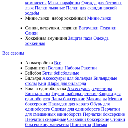
комплекты
Мази, парафины
Одежда для беговых
лыж
Палки лыжные
Палки для скандинавской
ходьбы
Мини-лыжи, набор хоккейный
Мини-лыжи
Санки, ватрушки, ледянки
Ватрушки
Ледянки
Санки
Хоккейная амуниция
Защита паха
Одежда
хоккейная
Все сезоны
Аквааэробика
Все
Бадминтон
Воланы
Наборы
Ракетки
Бейсбол
Биты бейсбольные
Бильярд
Аксессуары для бильярда
Бильярдные
столы
Кии
Шары для бильярда
Бокс и единоборства
Аксессуары, сувениры
Бинты, капы
Груши, наборы детские
Защита для
единоборств
Лапы боксерские
Макивары
Мешки
боксерские
Накладки для каратэ
Обувь для
единоборств
Одежда для единоборств
Перчатки
для смешанных единоборств
Перчатки боксерские
Перчатки снарядные
Скакалки боксерские
Стойки
боксерские, манекены
Шингарты
Шлемы