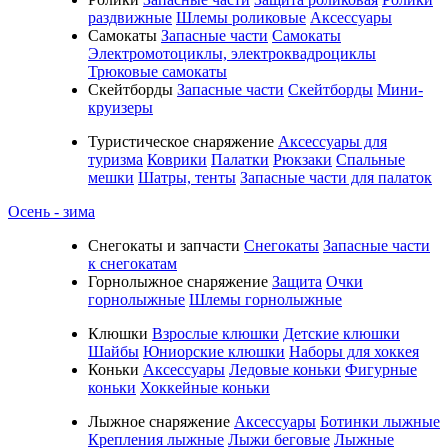
раздвижные
Шлемы роликовые
Аксессуары
Самокаты
Запасные части
Самокаты
Электромотоциклы, электроквадроциклы
Трюковые самокаты
Скейтборды
Запасные части
Скейтборды
Мини-
круизеры
Туристическое снаряжение
Аксессуары для
туризма
Коврики
Палатки
Рюкзаки
Спальные
мешки
Шатры, тенты
Запасные части для палаток
Осень - зима
Cнегокаты и запчасти
Снегокаты
Запасные части
к снегокатам
Горнолыжное снаряжение
Защита
Очки
горнолыжные
Шлемы горнолыжные
Клюшки
Взрослые клюшки
Детские клюшки
Шайбы
Юниорские клюшки
Наборы для хоккея
Коньки
Аксессуары
Ледовые коньки
Фигурные
коньки
Хоккейные коньки
Лыжное снаряжение
Аксессуары
Ботинки лыжные
Крепления лыжные
Лыжи беговые
Лыжные