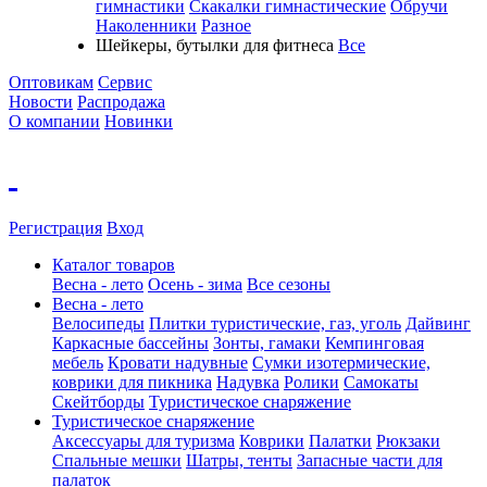
гимнастики
Скакалки гимнастические
Обручи
Наколенники
Разное
Шейкеры, бутылки для фитнеса
Все
Оптовикам
Сервис
Новости
Распродажа
О компании
Новинки
Регистрация
Вход
Каталог товаров
Весна - лето
Осень - зима
Все сезоны
Весна - лето
Велосипеды
Плитки туристические, газ, уголь
Дайвинг
Каркасные бассейны
Зонты, гамаки
Кемпинговая
мебель
Кровати надувные
Cумки изотермические,
коврики для пикника
Надувка
Ролики
Самокаты
Скейтборды
Туристическое снаряжение
Туристическое снаряжение
Аксессуары для туризма
Коврики
Палатки
Рюкзаки
Спальные мешки
Шатры, тенты
Запасные части для
палаток