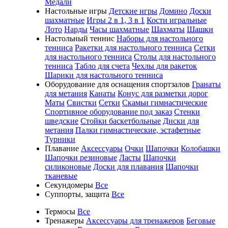
Медали
Настольные игры
Детские игры
Домино
Доски
шахматные
Игры 2 в 1, 3 в 1
Кости игральные
Лото
Нарды
Часы шахматные
Шахматы
Шашки
Настольный теннис
Наборы для настольного
тенниса
Ракетки для настольного тенниса
Сетки
для настольного тенниса
Столы для настольного
тенниса
Табло для счета
Чехлы для ракеток
Шарики для настольного тенниса
Оборудование для оснащения спортзалов
Гранаты
для метания
Канаты
Конус для разметки дорог
Маты
Свистки
Сетки
Скамьи гимнастические
Спортивное оборудование под заказ
Стенки
шведские
Стойки баскетбольные
Диски для
метания
Палки гимнастические, эстафетные
Турники
Плавание
Аксессуары
Очки
Шапочки
Колобашки
Шапочки резиновые
Ласты
Шапочки
силиконовые
Доски для плавания
Шапочки
тканевые
Секундомеры
Все
Суппорты, защита
Все
Термосы
Все
Тренажеры
Аксессуары для тренажеров
Беговые