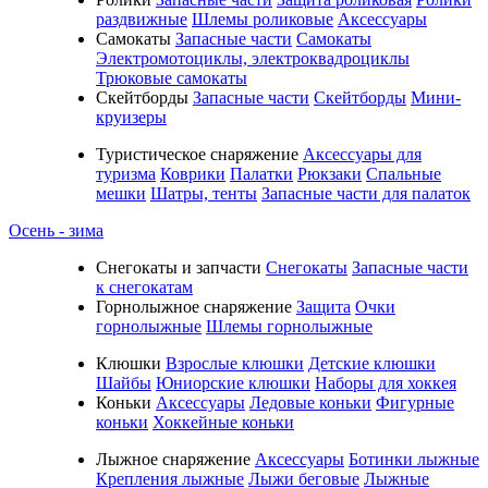
раздвижные
Шлемы роликовые
Аксессуары
Самокаты
Запасные части
Самокаты
Электромотоциклы, электроквадроциклы
Трюковые самокаты
Скейтборды
Запасные части
Скейтборды
Мини-
круизеры
Туристическое снаряжение
Аксессуары для
туризма
Коврики
Палатки
Рюкзаки
Спальные
мешки
Шатры, тенты
Запасные части для палаток
Осень - зима
Cнегокаты и запчасти
Снегокаты
Запасные части
к снегокатам
Горнолыжное снаряжение
Защита
Очки
горнолыжные
Шлемы горнолыжные
Клюшки
Взрослые клюшки
Детские клюшки
Шайбы
Юниорские клюшки
Наборы для хоккея
Коньки
Аксессуары
Ледовые коньки
Фигурные
коньки
Хоккейные коньки
Лыжное снаряжение
Аксессуары
Ботинки лыжные
Крепления лыжные
Лыжи беговые
Лыжные