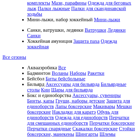
комплекты
Мази, парафины
Одежда для беговых
лыж
Палки лыжные
Палки для скандинавской
ходьбы
Мини-лыжи, набор хоккейный
Мини-лыжи
Санки, ватрушки, ледянки
Ватрушки
Ледянки
Санки
Хоккейная амуниция
Защита паха
Одежда
хоккейная
Все сезоны
Аквааэробика
Все
Бадминтон
Воланы
Наборы
Ракетки
Бейсбол
Биты бейсбольные
Бильярд
Аксессуары для бильярда
Бильярдные
столы
Кии
Шары для бильярда
Бокс и единоборства
Аксессуары, сувениры
Бинты, капы
Груши, наборы детские
Защита для
единоборств
Лапы боксерские
Макивары
Мешки
боксерские
Накладки для каратэ
Обувь для
единоборств
Одежда для единоборств
Перчатки
для смешанных единоборств
Перчатки боксерские
Перчатки снарядные
Скакалки боксерские
Стойки
боксерские, манекены
Шингарты
Шлемы