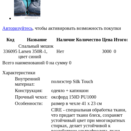
Авторизуйтесь
, чтобы активировать возможность покупки
Код
Название
Наличие
Количество
Цена
Итого:
Спальный мешок
336095
Larsen 350R-1,
Нет
3000
0
цвет синий
Всего наименований
0
на сумму
0
Характеристики
Внутренний
полиэстер Silk Touch
материал:
Конструкция:
одеяло + капюшон
Прочный чехол:
оксфорд 150D PU1000
Особенности:
размер в чехле 41 х 23 см
CIRE - специальная обработка ткани,
что придает ткани блеск, сохраняет
устойчивый цвет при многократных
стирках, делает устойчивой к
воздействию ультрафиолета, ткань