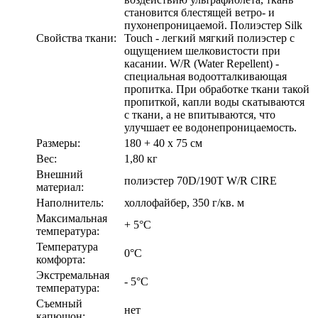
становится блестящей ветро- и
пухонепроницаемой. Полиэстер Silk
Свойства ткани:
Touch - легкий мягкий полиэстер с
ощущением шелковистости при
касании. W/R (Water Repellent) -
специальная водоотталкивающая
пропитка. При обработке ткани такой
пропиткой, капли воды скатываются
с ткани, а не впитываются, что
улучшает ее водонепроницаемость.
Размеры:
180 + 40 х 75 см
Вес:
1,80 кг
Внешний
полиэстер 70D/190T W/R CIRE
материал:
Наполнитель:
холлофайбер, 350 г/кв. м
Максимальная
+ 5°C
температура:
Температура
0°C
комфорта:
Экстремальная
- 5°C
температура:
Съемный
нет
капюшон: