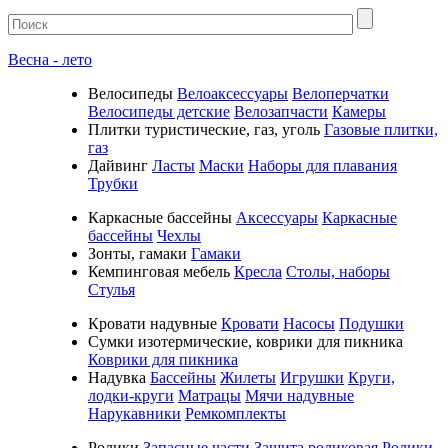
Весна - лето
Велосипеды
Велоаксессуары
Велоперчатки
Велосипеды детские
Велозапчасти
Камеры
Плитки туристические, газ, уголь
Газовые плитки,
газ
Дайвинг
Ласты
Маски
Наборы для плавания
Трубки
Каркасные бассейны
Аксессуары
Каркасные
бассейны
Чехлы
Зонты, гамаки
Гамаки
Кемпинговая мебель
Кресла
Столы, наборы
Стулья
Кровати надувные
Кровати
Насосы
Подушки
Cумки изотермические, коврики для пикника
Коврики для пикника
Надувка
Бассейны
Жилеты
Игрушки
Круги,
лодки-круги
Матрацы
Мячи надувные
Нарукавники
Ремкомплекты
Ролики
Запасные части
Защита роликовая
Ролики