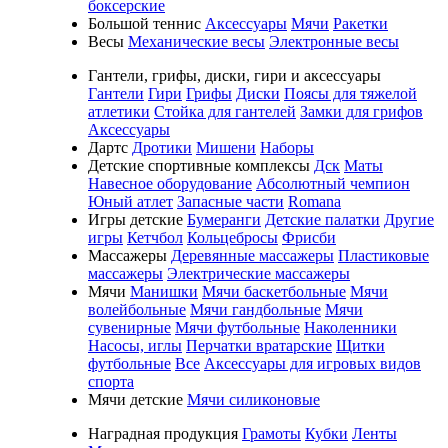
боксерские
Большой теннис
Аксессуары
Мячи
Ракетки
Весы
Механические весы
Электронные весы
Гантели, грифы, диски, гири и аксессуары
Гантели
Гири
Грифы
Диски
Поясы для тяжелой
атлетики
Стойка для гантелей
Замки для грифов
Аксессуары
Дартс
Дротики
Мишени
Наборы
Детские спортивные комплексы
Дск
Маты
Навесное оборудование
Абсолютный чемпион
Юный атлет
Запасные части
Romana
Игры детские
Бумеранги
Детские палатки
Другие
игры
Кетчбол
Кольцебросы
Фрисби
Массажеры
Деревянные массажеры
Пластиковые
массажеры
Электрические массажеры
Мячи
Манишки
Мячи баскетбольные
Мячи
волейбольные
Мячи гандбольные
Мячи
сувенирные
Мячи футбольные
Наколенники
Насосы, иглы
Перчатки вратарские
Щитки
футбольные
Все
Аксессуары для игровых видов
спорта
Мячи детские
Мячи силиконовые
Наградная продукция
Грамоты
Кубки
Ленты