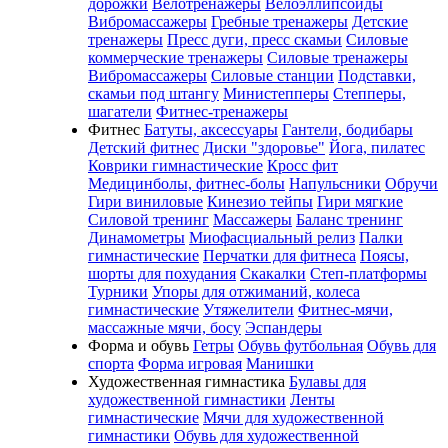
дорожки
Велотренажеры
Велоэллипсоиды
Вибромассажеры
Гребные тренажеры
Детские
тренажеры
Пресс дуги, пресс скамьи
Силовые
коммерческие тренажеры
Силовые тренажеры
Вибромассажеры
Силовые станции
Подставки,
скамьи под штангу
Министепперы
Степперы,
шагатели
Фитнес-тренажеры
Фитнес
Батуты, аксессуары
Гантели, бодибары
Детский фитнес
Диски "здоровье"
Йога, пилатес
Коврики гимнастические
Кросс фит
Медицинболы, фитнес-болы
Напульсники
Обручи
Гири виниловые
Кинезио тейпы
Гири мягкие
Силовой тренинг
Массажеры
Баланс тренинг
Динамометры
Миофасциальный релиз
Палки
гимнастические
Перчатки для фитнеса
Поясы,
шорты для похудания
Скакалки
Степ-платформы
Турники
Упоры для отжиманий, колеса
гимнастические
Утяжелители
Фитнес-мячи,
массажные мячи, босу
Эспандеры
Форма и обувь
Гетры
Обувь футбольная
Обувь для
спорта
Форма игровая
Манишки
Художественная гимнастика
Булавы для
художественной гимнастики
Ленты
гимнастические
Мячи для художественной
гимнастики
Обувь для художественной