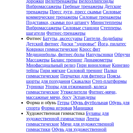
дорожки
Велотренажеры
Велоэллипсоиды
Вибромассажеры
Гребные тренажеры
Детские
тренажеры
Пресс дуги, пресс скамьи
Силовые
коммерческие тренажеры
Силовые тренажеры
Подставки, скамьи под штангу
Министепперы
Вибромассажеры
Силовые станции
Степперы,
шагатели
Фитнес-тренажеры
Фитнес
Батуты, аксессуары
Гантели, бодибары
Детский фитнес
Диски "здоровье"
Йога, пилатес
Коврики гимнастические
Кросс фит
Медицинболы, фитнес-болы
Напульсники
Обручи
Массажеры
Баланс тренинг
Динамометры
Миофасциальный релиз
Гири виниловые
Кинезио
тейпы
Гири мягкие
Силовой тренинг
Палки
гимнастические
Перчатки для фитнеса
Поясы,
шорты для похудания
Скакалки
Степ-платформы
Турники
Упоры для отжиманий, колеса
гимнастические
Утяжелители
Фитнес-мячи,
массажные мячи, босу
Эспандеры
Форма и обувь
Гетры
Обувь футбольная
Обувь для
спорта
Форма игровая
Манишки
Художественная гимнастика
Булавы для
художественной гимнастики
Ленты
гимнастические
Мячи для художественной
гимнастики
Обувь для художественной