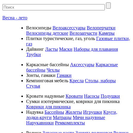
Весна - лето
Велосипеды
Велоаксессуары
Велоперчатки
Велосипеды детские
Велозапчасти
Камеры
Плитки туристические, газ, уголь
Газовые плитки,
газ
Дайвинг
Ласты
Маски
Наборы для плавания
Трубки
Каркасные бассейны
Аксессуары
Каркасные
бассейны
Чехлы
Зонты, гамаки
Гамаки
Кемпинговая мебель
Кресла
Столы, наборы
Стулья
Кровати надувные
Кровати
Насосы
Подушки
Cумки изотермические, коврики для пикника
Коврики для пикника
Надувка
Бассейны
Жилеты
Игрушки
Круги,
лодки-круги
Матрацы
Мячи надувные
Нарукавники
Ремкомплекты
Ролики
Запасные части
Защита роликовая
Ролики