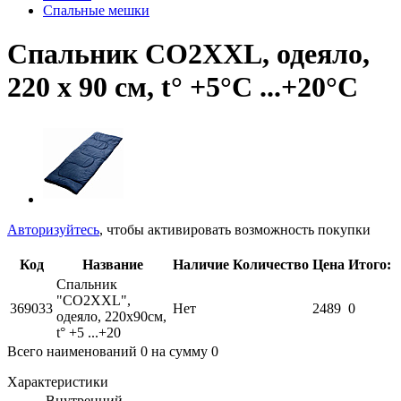
Спальные мешки
Спальник СО2XXL, одеяло,
220 х 90 см, t° +5°C ...+20°C
Авторизуйтесь
, чтобы активировать возможность покупки
Код
Название
Наличие
Количество
Цена
Итого:
Спальник
"СО2XXL",
369033
Нет
2489
0
одеяло, 220х90см,
t° +5 ...+20
Всего наименований
0
на сумму
0
Характеристики
Внутренний