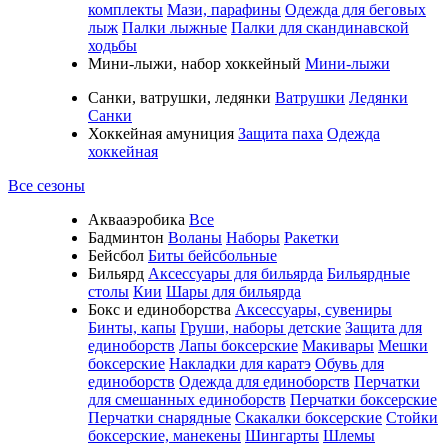
комплекты
Мази, парафины
Одежда для беговых
лыж
Палки лыжные
Палки для скандинавской
ходьбы
Мини-лыжи, набор хоккейный
Мини-лыжи
Санки, ватрушки, ледянки
Ватрушки
Ледянки
Санки
Хоккейная амуниция
Защита паха
Одежда
хоккейная
Все сезоны
Аквааэробика
Все
Бадминтон
Воланы
Наборы
Ракетки
Бейсбол
Биты бейсбольные
Бильярд
Аксессуары для бильярда
Бильярдные
столы
Кии
Шары для бильярда
Бокс и единоборства
Аксессуары, сувениры
Бинты, капы
Груши, наборы детские
Защита для
единоборств
Лапы боксерские
Макивары
Мешки
боксерские
Накладки для каратэ
Обувь для
единоборств
Одежда для единоборств
Перчатки
для смешанных единоборств
Перчатки боксерские
Перчатки снарядные
Скакалки боксерские
Стойки
боксерские, манекены
Шингарты
Шлемы