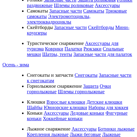
раздвижные
Шлемы роликовые
Аксессуары
Самокаты
Запасные части
Самокаты
Трюковые
самокаты
Электромотоциклы,
электроквадроциклы
Скейтборды
Запасные части
Скейтборды
Мини-
круизеры
Туристическое снаряжение
Аксессуары для
туризма
Коврики
Палатки
Рюкзаки
Спальные
мешки
Шатры, тенты
Запасные части для палаток
Осень - зима
Cнегокаты и запчасти
Снегокаты
Запасные части
к снегокатам
Горнолыжное снаряжение
Защита
Очки
горнолыжные
Шлемы горнолыжные
Клюшки
Взрослые клюшки
Детские клюшки
Шайбы
Юниорские клюшки
Наборы для хоккея
Коньки
Аксессуары
Ледовые коньки
Фигурные
коньки
Хоккейные коньки
Лыжное снаряжение
Аксессуары
Ботинки лыжные
Крепления лыжные
Лыжи беговые
Лыжные