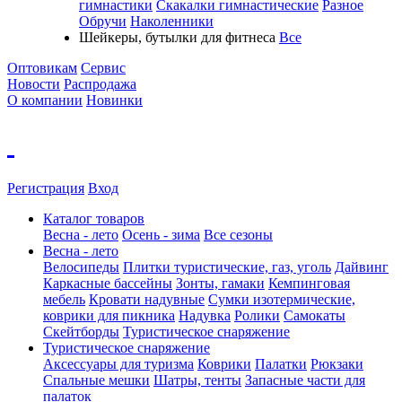
гимнастики
Скакалки гимнастические
Разное
Обручи
Наколенники
Шейкеры, бутылки для фитнеса
Все
Оптовикам
Сервис
Новости
Распродажа
О компании
Новинки
Регистрация
Вход
Каталог товаров
Весна - лето
Осень - зима
Все сезоны
Весна - лето
Велосипеды
Плитки туристические, газ, уголь
Дайвинг
Каркасные бассейны
Зонты, гамаки
Кемпинговая
мебель
Кровати надувные
Cумки изотермические,
коврики для пикника
Надувка
Ролики
Самокаты
Скейтборды
Туристическое снаряжение
Туристическое снаряжение
Аксессуары для туризма
Коврики
Палатки
Рюкзаки
Спальные мешки
Шатры, тенты
Запасные части для
палаток