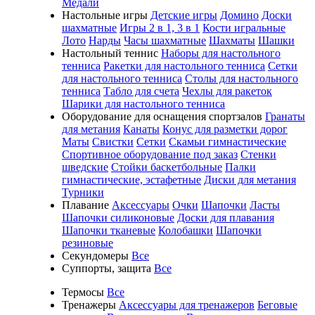
Медали
Настольные игры
Детские игры
Домино
Доски
шахматные
Игры 2 в 1, 3 в 1
Кости игральные
Лото
Нарды
Часы шахматные
Шахматы
Шашки
Настольный теннис
Наборы для настольного
тенниса
Ракетки для настольного тенниса
Сетки
для настольного тенниса
Столы для настольного
тенниса
Табло для счета
Чехлы для ракеток
Шарики для настольного тенниса
Оборудование для оснащения спортзалов
Гранаты
для метания
Канаты
Конус для разметки дорог
Маты
Свистки
Сетки
Скамьи гимнастические
Спортивное оборудование под заказ
Стенки
шведские
Стойки баскетбольные
Палки
гимнастические, эстафетные
Диски для метания
Турники
Плавание
Аксессуары
Очки
Шапочки
Ласты
Шапочки силиконовые
Доски для плавания
Шапочки тканевые
Колобашки
Шапочки
резиновые
Секундомеры
Все
Суппорты, защита
Все
Термосы
Все
Тренажеры
Аксессуары для тренажеров
Беговые