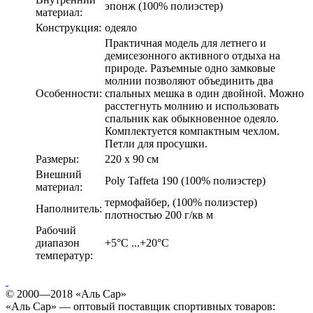
эпонж (100% полиэстер)
материал:
Конструкция:
одеяло
Практичная модель для летнего и
демисезонного активного отдыха на
природе. Разъемные одно замковые
молнии позволяют объединить два
Особенности:
спальных мешка в один двойной. Можно
расстегнуть молнию и использовать
спальник как обыкновенное одеяло.
Комплектуется компактным чехлом.
Петли для просушки.
Размеры:
220 х 90 см
Внешний
Poly Taffeta 190 (100% полиэстер)
материал:
термофайбер, (100% полиэстер)
Наполнитель:
плотностью 200 г/кв м
Рабочий
диапазон
+5°C ...+20°C
температур:
© 2000—2018 «Аль Сар»
«Аль Сар» — оптовый поставщик спортивных товаров: