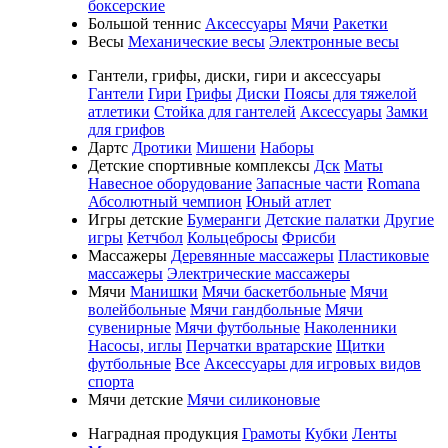
боксерские
Большой теннис
Аксессуары
Мячи
Ракетки
Весы
Механические весы
Электронные весы
Гантели, грифы, диски, гири и аксессуары
Гантели
Гири
Грифы
Диски
Поясы для тяжелой
атлетики
Стойка для гантелей
Аксессуары
Замки
для грифов
Дартс
Дротики
Мишени
Наборы
Детские спортивные комплексы
Дск
Маты
Навесное оборудование
Запасные части
Romana
Абсолютный чемпион
Юный атлет
Игры детские
Бумеранги
Детские палатки
Другие
игры
Кетчбол
Кольцебросы
Фрисби
Массажеры
Деревянные массажеры
Пластиковые
массажеры
Электрические массажеры
Мячи
Манишки
Мячи баскетбольные
Мячи
волейбольные
Мячи гандбольные
Мячи
сувенирные
Мячи футбольные
Наколенники
Насосы, иглы
Перчатки вратарские
Щитки
футбольные
Все
Аксессуары для игровых видов
спорта
Мячи детские
Мячи силиконовые
Наградная продукция
Грамоты
Кубки
Ленты