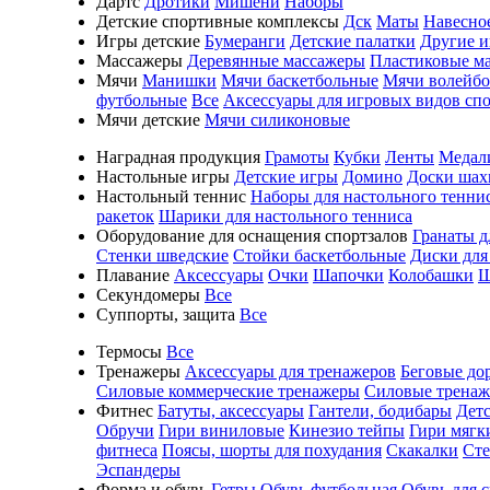
Дартс
Дротики
Мишени
Наборы
Детские спортивные комплексы
Дск
Маты
Навесно
Игры детские
Бумеранги
Детские палатки
Другие 
Массажеры
Деревянные массажеры
Пластиковые м
Мячи
Манишки
Мячи баскетбольные
Мячи волейб
футбольные
Все
Аксессуары для игровых видов сп
Мячи детские
Мячи силиконовые
Наградная продукция
Грамоты
Кубки
Ленты
Медал
Настольные игры
Детские игры
Домино
Доски шах
Настольный теннис
Наборы для настольного тенни
ракеток
Шарики для настольного тенниса
Оборудование для оснащения спортзалов
Гранаты д
Стенки шведские
Стойки баскетбольные
Диски для
Плавание
Аксессуары
Очки
Шапочки
Колобашки
Ш
Секундомеры
Все
Суппорты, защита
Все
Термосы
Все
Тренажеры
Аксессуары для тренажеров
Беговые до
Силовые коммерческие тренажеры
Силовые трена
Фитнес
Батуты, аксессуары
Гантели, бодибары
Дет
Обручи
Гири виниловые
Кинезио тейпы
Гири мягк
фитнеса
Поясы, шорты для похудания
Скакалки
Ст
Эспандеры
Форма и обувь
Гетры
Обувь футбольная
Обувь для 