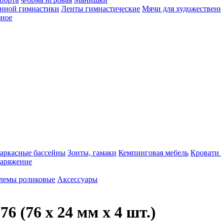
енной гимнастики
Ленты гимнастические
Мячи для художествен
зное
аркасные бассейны
Зонты, гамаки
Кемпинговая мебель
Кровати
наряжение
емы роликовые
Аксессуары
6 (76 х 24 мм х 4 шт.)