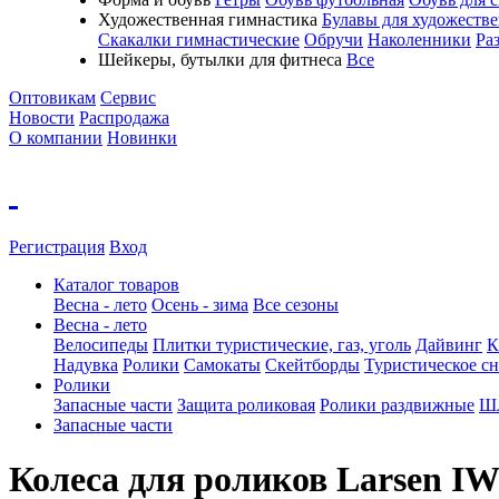
Художественная гимнастика
Булавы для художеств
Скакалки гимнастические
Обручи
Наколенники
Ра
Шейкеры, бутылки для фитнеса
Все
Оптовикам
Сервис
Новости
Распродажа
О компании
Новинки
Регистрация
Вход
Каталог товаров
Весна - лето
Осень - зима
Все сезоны
Весна - лето
Велосипеды
Плитки туристические, газ, уголь
Дайвинг
К
Надувка
Ролики
Самокаты
Скейтборды
Туристическое с
Ролики
Запасные части
Защита роликовая
Ролики раздвижные
Шл
Запасные части
Колеса для роликов Larsen IW7