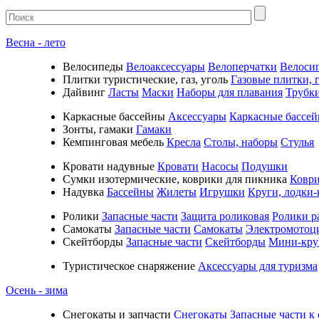
Весна - лето
Велосипеды
Велоаксессуары
Велоперчатки
Велоси
Плитки туристические, газ, уголь
Газовые плитки, г
Дайвинг
Ласты
Маски
Наборы для плавания
Трубк
Каркасные бассейны
Аксессуары
Каркасные бассе
Зонты, гамаки
Гамаки
Кемпинговая мебель
Кресла
Столы, наборы
Стулья
Кровати надувные
Кровати
Насосы
Подушки
Cумки изотермические, коврики для пикника
Коври
Надувка
Бассейны
Жилеты
Игрушки
Круги, лодки-
Ролики
Запасные части
Защита роликовая
Ролики р
Самокаты
Запасные части
Самокаты
Электромотоц
Скейтборды
Запасные части
Скейтборды
Мини-кру
Туристическое снаряжение
Аксессуары для туризма
Осень - зима
Cнегокаты и запчасти
Снегокаты
Запасные части к