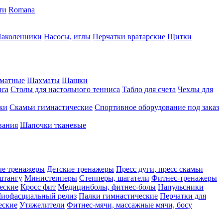
ти
Romana
аколенники
Насосы, иглы
Перчатки вратарские
Щитки
матные
Шахматы
Шашки
иса
Столы для настольного тенниса
Табло для счета
Чехлы для
ки
Скамьи гимнастические
Спортивное оборудование под заказ
вания
Шапочки тканевые
ые тренажеры
Детские тренажеры
Пресс дуги, пресс скамьи
штангу
Министепперы
Степперы, шагатели
Фитнес-тренажеры
еские
Кросс фит
Медицинболы, фитнес-болы
Напульсники
иофасциальный релиз
Палки гимнастические
Перчатки для
еские
Утяжелители
Фитнес-мячи, массажные мячи, босу