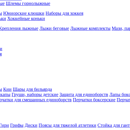
ые
Шлемы горнолыжные
ы
Юниорские клюшки
Наборы для хоккея
ьки
Хоккейные коньки
Крепления лыжные
Лыжи беговые
Лыжные комплекты
Мази, п
и
я
ы
Кии
Шары для бильярда
 капы
Груши, наборы детские
Защита для единоборств
Лапы бок
рчатки для смешанных единоборств
Перчатки боксерские
Перча
Гири
Грифы
Диски
Поясы для тяжелой атлетики
Стойка для ган