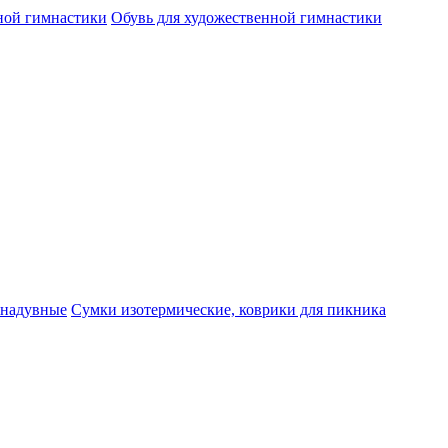
ной гимнастики
Обувь для художественной гимнастики
 надувные
Cумки изотермические, коврики для пикника