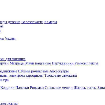
педы детские
Велозапчасти
Камеры
аз
и
йны
Чехлы
ки для пикника
круги
Матрацы
Мячи надувные
Нарукавники
Ремкомплекты
аздвижные
Шлемы роликовые
Аксессуары
иклы, электроквадроциклы
Трюковые самокаты
изеры
Коврики
Палатки
Рюкзаки
Спальные мешки
Шатры, тенты
Запа
 снегокатам