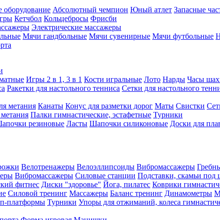
е оборудование
Абсолютный чемпион
Юный атлет
Запасные час
игры
Кетчбол
Кольцебросы
Фрисби
ассажеры
Электрические массажеры
ольные
Мячи гандбольные
Мячи сувенирные
Мячи футбольные
Н
орта
и
матные
Игры 2 в 1, 3 в 1
Кости игральные
Лото
Нарды
Часы шах
са
Ракетки для настольного тенниса
Сетки для настольного тенн
ля метания
Канаты
Конус для разметки дорог
Маты
Свистки
Сет
 метания
Палки гимнастические, эстафетные
Турники
апочки резиновые
Ласты
Шапочки силиконовые
Доски для пла
рожки
Велотренажеры
Велоэллипсоиды
Вибромассажеры
Гребн
жеры
Вибромассажеры
Силовые станции
Подставки, скамьи под 
ский фитнес
Диски "здоровье"
Йога, пилатес
Коврики гимнастич
ие
Силовой тренинг
Массажеры
Баланс тренинг
Динамометры
М
еп-платформы
Турники
Упоры для отжиманий, колеса гимнастич
спорта
Форма игровая
Манишки