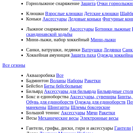
Горнолыжное снаряжение
Защита
Очки горнолыжн
Клюшки
Взрослые клюшки
Детские клюшки
Шайб
Коньки
Аксессуары
Ледовые коньки
Фигурные кон
Лыжное снаряжение
Аксессуары
Ботинки лыжные
скандинавской ходьбы
Мини-лыжи, набор хоккейный
Мини-лыжи
Санки, ватрушки, ледянки
Ватрушки
Ледянки
Санк
Хоккейная амуниция
Защита паха
Одежда хоккейна
Все сезоны
Аквааэробика
Все
Бадминтон
Воланы
Наборы
Ракетки
Бейсбол
Биты бейсбольные
Бильярд
Аксессуары для бильярда
Бильярдные стол
Бокс и единоборства
Аксессуары, сувениры
Бинты,
Обувь для единоборств
Одежда для единоборств
Пе
манекены
Шингарты
Шлемы боксерские
Большой теннис
Аксессуары
Мячи
Ракетки
Весы
Механические весы
Электронные весы
Гантели, грифы, диски, гири и аксессуары
Гантели