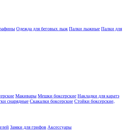
арафины
Одежда для беговых лыж
Палки лыжные
Палки для
серские
Макивары
Мешки боксерские
Накладки для каратэ
тки снарядные
Скакалки боксерские
Стойки боксерские,
телей
Замки для грифов
Аксессуары