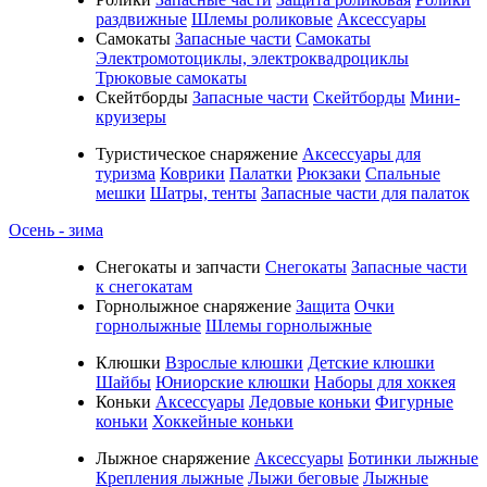
раздвижные
Шлемы роликовые
Аксессуары
Самокаты
Запасные части
Самокаты
Электромотоциклы, электроквадроциклы
Трюковые самокаты
Скейтборды
Запасные части
Скейтборды
Мини-
круизеры
Туристическое снаряжение
Аксессуары для
туризма
Коврики
Палатки
Рюкзаки
Спальные
мешки
Шатры, тенты
Запасные части для палаток
Осень - зима
Cнегокаты и запчасти
Снегокаты
Запасные части
к снегокатам
Горнолыжное снаряжение
Защита
Очки
горнолыжные
Шлемы горнолыжные
Клюшки
Взрослые клюшки
Детские клюшки
Шайбы
Юниорские клюшки
Наборы для хоккея
Коньки
Аксессуары
Ледовые коньки
Фигурные
коньки
Хоккейные коньки
Лыжное снаряжение
Аксессуары
Ботинки лыжные
Крепления лыжные
Лыжи беговые
Лыжные