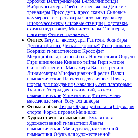
дорожки
Велотренажеры
Велоэллипсоиды
Вибромассажеры
Гребные тренажеры
Детские
тренажеры
Пресс дуги, пресс скамьи
Силовые
коммерческие тренажеры
Силовые тренажеры
Вибромассажеры
Силовые станции
Подставки,
скамьи под штангу
Министепперы
Степперы,
шагатели
Фитнес-тренажеры
Фитнес
Батуты, аксессуары
Гантели, бодибары
Детский фитнес
Диски "здоровье"
Йога, пилатес
Коврики гимнастические
Кросс фит
Медицинболы, фитнес-болы
Напульсники
Обручи
Гири виниловые
Кинезио тейпы
Гири мягкие
Силовой тренинг
Массажеры
Баланс тренинг
Динамометры
Миофасциальный релиз
Палки
гимнастические
Перчатки для фитнеса
Поясы,
шорты для похудания
Скакалки
Степ-платформы
Турники
Упоры для отжиманий, колеса
гимнастические
Утяжелители
Фитнес-мячи,
массажные мячи, босу
Эспандеры
Форма и обувь
Гетры
Обувь футбольная
Обувь для
спорта
Форма игровая
Манишки
Художественная гимнастика
Булавы для
художественной гимнастики
Ленты
гимнастические
Мячи для художественной
гимнастики
Обувь для художественной