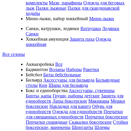
комплекты
Мази, парафины
Одежда для беговых
лыж
Палки лыжные
Палки для скандинавской
ходьбы
Мини-лыжи, набор хоккейный
Мини-лыжи
Санки, ватрушки, ледянки
Ватрушки
Ледянки
Санки
Хоккейная амуниция
Защита паха
Одежда
хоккейная
Все сезоны
Аквааэробика
Все
Бадминтон
Воланы
Наборы
Ракетки
Бейсбол
Биты бейсбольные
Бильярд
Аксессуары для бильярда
Бильярдные
столы
Кии
Шары для бильярда
Бокс и единоборства
Аксессуары, сувениры
Бинты, капы
Груши, наборы детские
Защита для
единоборств
Лапы боксерские
Макивары
Мешки
боксерские
Накладки для каратэ
Обувь для
единоборств
Одежда для единоборств
Перчатки
для смешанных единоборств
Перчатки боксерские
Перчатки снарядные
Скакалки боксерские
Стойки
боксерские, манекены
Шингарты
Шлемы