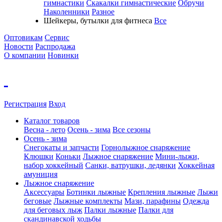
гимнастики
Скакалки гимнастические
Обручи
Наколенники
Разное
Шейкеры, бутылки для фитнеса
Все
Оптовикам
Сервис
Новости
Распродажа
О компании
Новинки
Регистрация
Вход
Каталог товаров
Весна - лето
Осень - зима
Все сезоны
Осень - зима
Cнегокаты и запчасти
Горнолыжное снаряжение
Клюшки
Коньки
Лыжное снаряжение
Мини-лыжи,
набор хоккейный
Санки, ватрушки, ледянки
Хоккейная
амуниция
Лыжное снаряжение
Аксессуары
Ботинки лыжные
Крепления лыжные
Лыжи
беговые
Лыжные комплекты
Мази, парафины
Одежда
для беговых лыж
Палки лыжные
Палки для
скандинавской ходьбы