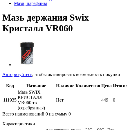
Мази, парафины
Мазь держания Swix
Кристалл VR060
Авторизуйтесь
, чтобы активировать возможность покупки
Код
Название
Наличие
Количество
Цена
Итого:
Мазь SWIX
КРИСТАЛЛ
111935
Нет
449
0
VR060 тв
(серебрянная)
Всего наименований
0
на сумму
0
Характеристики
для свежего снега +2°С…0°С. Для