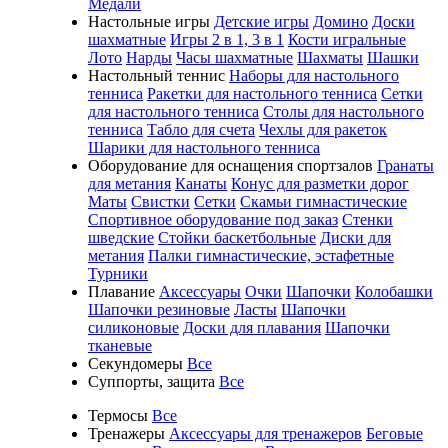
Медали
Настольные игры
Детские игры
Домино
Доски
шахматные
Игры 2 в 1, 3 в 1
Кости игральные
Лото
Нарды
Часы шахматные
Шахматы
Шашки
Настольный теннис
Наборы для настольного
тенниса
Ракетки для настольного тенниса
Сетки
для настольного тенниса
Столы для настольного
тенниса
Табло для счета
Чехлы для ракеток
Шарики для настольного тенниса
Оборудование для оснащения спортзалов
Гранаты
для метания
Канаты
Конус для разметки дорог
Маты
Свистки
Сетки
Скамьи гимнастические
Спортивное оборудование под заказ
Стенки
шведские
Стойки баскетбольные
Диски для
метания
Палки гимнастические, эстафетные
Турники
Плавание
Аксессуары
Очки
Шапочки
Колобашки
Шапочки резиновые
Ласты
Шапочки
силиконовые
Доски для плавания
Шапочки
тканевые
Секундомеры
Все
Суппорты, защита
Все
Термосы
Все
Тренажеры
Аксессуары для тренажеров
Беговые