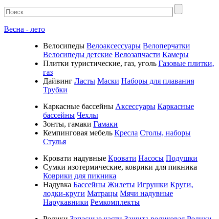
Весна - лето
Велосипеды
Велоаксессуары
Велоперчатки
Велосипеды детские
Велозапчасти
Камеры
Плитки туристические, газ, уголь
Газовые плитки,
газ
Дайвинг
Ласты
Маски
Наборы для плавания
Трубки
Каркасные бассейны
Аксессуары
Каркасные
бассейны
Чехлы
Зонты, гамаки
Гамаки
Кемпинговая мебель
Кресла
Столы, наборы
Стулья
Кровати надувные
Кровати
Насосы
Подушки
Cумки изотермические, коврики для пикника
Коврики для пикника
Надувка
Бассейны
Жилеты
Игрушки
Круги,
лодки-круги
Матрацы
Мячи надувные
Нарукавники
Ремкомплекты
Ролики
Запасные части
Защита роликовая
Ролики