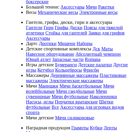
боксерские
Большой теннис
Аксессуары
Мячи
Ракетки
Весы
Механические весы
Электронные весы
Гантели, грифы, диски, гири и аксессуары
Гантели
Гири
Грифы
Диски
Поясы для тяжелой
атлетики
Стойка для гантелей
Замки для грифов
Аксессуары
Дартс
Дротики
Мишени
Наборы
Детские спортивные комплексы
Дск
Маты
Навесное оборудование
Абсолютный чемпион
Юный атлет
Запасные части
Romana
Игры детские
Бумеранги
Детские палатки
Другие
игры
Кетчбол
Кольцебросы
Фрисби
Массажеры
Деревянные массажеры
Пластиковые
массажеры
Электрические массажеры
Мячи
Манишки
Мячи баскетбольные
Мячи
волейбольные
Мячи гандбольные
Мячи
сувенирные
Мячи футбольные
Наколенники
Насосы, иглы
Перчатки вратарские
Щитки
футбольные
Все
Аксессуары для игровых видов
спорта
Мячи детские
Мячи силиконовые
Наградная продукция
Грамоты
Кубки
Ленты