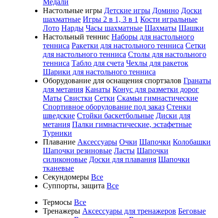
Медали
Настольные игры
Детские игры
Домино
Доски
шахматные
Игры 2 в 1, 3 в 1
Кости игральные
Лото
Нарды
Часы шахматные
Шахматы
Шашки
Настольный теннис
Наборы для настольного
тенниса
Ракетки для настольного тенниса
Сетки
для настольного тенниса
Столы для настольного
тенниса
Табло для счета
Чехлы для ракеток
Шарики для настольного тенниса
Оборудование для оснащения спортзалов
Гранаты
для метания
Канаты
Конус для разметки дорог
Маты
Свистки
Сетки
Скамьи гимнастические
Спортивное оборудование под заказ
Стенки
шведские
Стойки баскетбольные
Диски для
метания
Палки гимнастические, эстафетные
Турники
Плавание
Аксессуары
Очки
Шапочки
Колобашки
Шапочки резиновые
Ласты
Шапочки
силиконовые
Доски для плавания
Шапочки
тканевые
Секундомеры
Все
Суппорты, защита
Все
Термосы
Все
Тренажеры
Аксессуары для тренажеров
Беговые