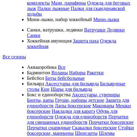
комплекты
Мази, парафины
Одежда для беговых
лыж
Палки лыжные
Палки для скандинавской
ходьбы
Мини-лыжи, набор хоккейный
Мини-лыжи
Санки, ватрушки, ледянки
Ватрушки
Ледянки
Санки
Хоккейная амуниция
Защита паха
Одежда
хоккейная
Все сезоны
Аквааэробика
Все
Бадминтон
Воланы
Наборы
Ракетки
Бейсбол
Биты бейсбольные
Бильярд
Аксессуары для бильярда
Бильярдные
столы
Кии
Шары для бильярда
Бокс и единоборства
Аксессуары, сувениры
Бинты, капы
Груши, наборы детские
Защита для
единоборств
Лапы боксерские
Макивары
Мешки
боксерские
Накладки для каратэ
Обувь для
единоборств
Одежда для единоборств
Перчатки
для смешанных единоборств
Перчатки боксерские
Перчатки снарядные
Скакалки боксерские
Стойки
боксерские, манекены
Шингарты
Шлемы