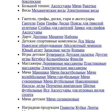
боксерские
Большой теннис
Аксессуары
Мячи
Ракетки
Весы
Механические весы
Электронные весы
Гантели, грифы, диски, гири и аксессуары
Гантели
Гири
Грифы
Диски
Поясы для тяжелой
атлетики
Стойка для гантелей
Замки для грифов
Аксессуары
Дартс
Дротики
Мишени
Наборы
Детские спортивные комплексы
Дск
Маты
Навесное оборудование
Абсолютный чемпион
Юный атлет
Запасные части
Romana
Игры детские
Бумеранги
Детские палатки
Другие
игры
Кетчбол
Кольцебросы
Фрисби
Массажеры
Деревянные массажеры
Пластиковые
массажеры
Электрические массажеры
Мячи
Манишки
Мячи баскетбольные
Мячи
волейбольные
Мячи гандбольные
Мячи
сувенирные
Мячи футбольные
Наколенники
Насосы, иглы
Перчатки вратарские
Щитки
футбольные
Все
Аксессуары для игровых видов
спорта
Мячи детские
Мячи силиконовые
Наградная продукция
Грамоты
Кубки
Ленты