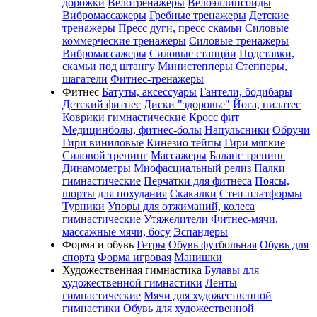
дорожки
Велотренажеры
Велоэллипсоиды
Вибромассажеры
Гребные тренажеры
Детские
тренажеры
Пресс дуги, пресс скамьи
Силовые
коммерческие тренажеры
Силовые тренажеры
Вибромассажеры
Силовые станции
Подставки,
скамьи под штангу
Министепперы
Степперы,
шагатели
Фитнес-тренажеры
Фитнес
Батуты, аксессуары
Гантели, бодибары
Детский фитнес
Диски "здоровье"
Йога, пилатес
Коврики гимнастические
Кросс фит
Медицинболы, фитнес-болы
Напульсники
Обручи
Гири виниловые
Кинезио тейпы
Гири мягкие
Силовой тренинг
Массажеры
Баланс тренинг
Динамометры
Миофасциальный релиз
Палки
гимнастические
Перчатки для фитнеса
Поясы,
шорты для похудания
Скакалки
Степ-платформы
Турники
Упоры для отжиманий, колеса
гимнастические
Утяжелители
Фитнес-мячи,
массажные мячи, босу
Эспандеры
Форма и обувь
Гетры
Обувь футбольная
Обувь для
спорта
Форма игровая
Манишки
Художественная гимнастика
Булавы для
художественной гимнастики
Ленты
гимнастические
Мячи для художественной
гимнастики
Обувь для художественной