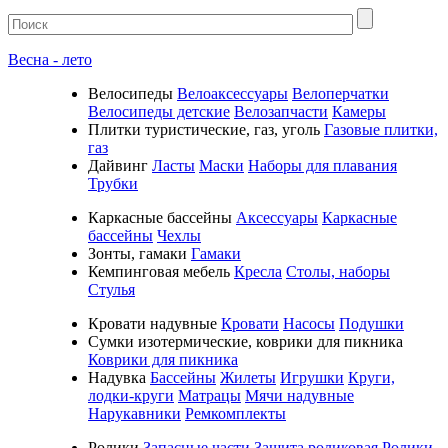
Весна - лето
Велосипеды
Велоаксессуары
Велоперчатки
Велосипеды детские
Велозапчасти
Камеры
Плитки туристические, газ, уголь
Газовые плитки,
газ
Дайвинг
Ласты
Маски
Наборы для плавания
Трубки
Каркасные бассейны
Аксессуары
Каркасные
бассейны
Чехлы
Зонты, гамаки
Гамаки
Кемпинговая мебель
Кресла
Столы, наборы
Стулья
Кровати надувные
Кровати
Насосы
Подушки
Cумки изотермические, коврики для пикника
Коврики для пикника
Надувка
Бассейны
Жилеты
Игрушки
Круги,
лодки-круги
Матрацы
Мячи надувные
Нарукавники
Ремкомплекты
Ролики
Запасные части
Защита роликовая
Ролики