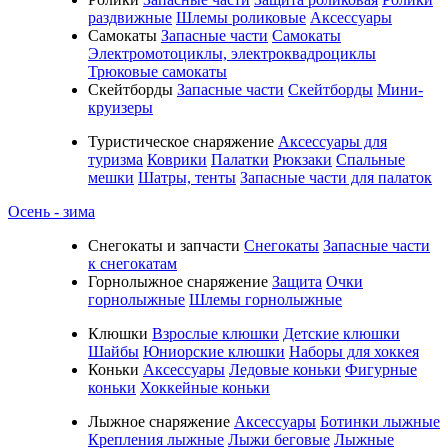
раздвижные
Шлемы роликовые
Аксессуары
Самокаты
Запасные части
Самокаты
Электромотоциклы, электроквадроциклы
Трюковые самокаты
Скейтборды
Запасные части
Скейтборды
Мини-
круизеры
Туристическое снаряжение
Аксессуары для
туризма
Коврики
Палатки
Рюкзаки
Спальные
мешки
Шатры, тенты
Запасные части для палаток
Осень - зима
Cнегокаты и запчасти
Снегокаты
Запасные части
к снегокатам
Горнолыжное снаряжение
Защита
Очки
горнолыжные
Шлемы горнолыжные
Клюшки
Взрослые клюшки
Детские клюшки
Шайбы
Юниорские клюшки
Наборы для хоккея
Коньки
Аксессуары
Ледовые коньки
Фигурные
коньки
Хоккейные коньки
Лыжное снаряжение
Аксессуары
Ботинки лыжные
Крепления лыжные
Лыжи беговые
Лыжные