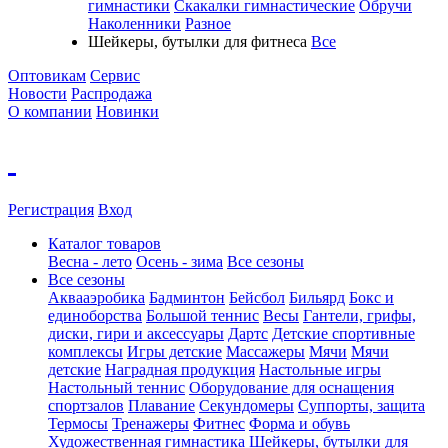
гимнастики
Скакалки гимнастические
Обручи
Наколенники
Разное
Шейкеры, бутылки для фитнеса
Все
Оптовикам
Сервис
Новости
Распродажа
О компании
Новинки
Регистрация
Вход
Каталог товаров
Весна - лето
Осень - зима
Все сезоны
Все сезоны
Аквааэробика
Бадминтон
Бейсбол
Бильярд
Бокс и
единоборства
Большой теннис
Весы
Гантели, грифы,
диски, гири и аксессуары
Дартс
Детские спортивные
комплексы
Игры детские
Массажеры
Мячи
Мячи
детские
Наградная продукция
Настольные игры
Настольный теннис
Оборудование для оснащения
спортзалов
Плавание
Секундомеры
Суппорты, защита
Термосы
Тренажеры
Фитнес
Форма и обувь
Художественная гимнастика
Шейкеры, бутылки для