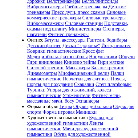
дорожки
Велотренажеры
Велоэллипсоиды
Вибромассажеры
Гребные тренажеры
Детские
тренажеры
Пресс дуги, пресс скамьи
Силовые
коммерческие тренажеры
Силовые тренажеры
Вибромассажеры
Силовые станции
Подставки,
скамьи под штангу
Министепперы
Степперы,
шагатели
Фитнес-тренажеры
Фитнес
Батуты, аксессуары
Гантели, бодибары
Детский фитнес
Диски "здоровье"
Йога, пилатес
Коврики гимнастические
Кросс фит
Медицинболы, фитнес-болы
Напульсники
Обручи
Гири виниловые
Кинезио тейпы
Гири мягкие
Силовой тренинг
Массажеры
Баланс тренинг
Динамометры
Миофасциальный релиз
Палки
гимнастические
Перчатки для фитнеса
Поясы,
шорты для похудания
Скакалки
Степ-платформы
Турники
Упоры для отжиманий, колеса
гимнастические
Утяжелители
Фитнес-мячи,
массажные мячи, босу
Эспандеры
Форма и обувь
Гетры
Обувь футбольная
Обувь для
спорта
Форма игровая
Манишки
Художественная гимнастика
Булавы для
художественной гимнастики
Ленты
гимнастические
Мячи для художественной
гимнастики
Обувь для художественной