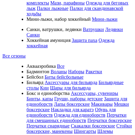
комплекты
Мази, парафины
Одежда для беговых
лыж
Палки лыжные
Палки для скандинавской
ходьбы
Мини-лыжи, набор хоккейный
Мини-лыжи
Санки, ватрушки, ледянки
Ватрушки
Ледянки
Санки
Хоккейная амуниция
Защита паха
Одежда
хоккейная
Все сезоны
Аквааэробика
Все
Бадминтон
Воланы
Наборы
Ракетки
Бейсбол
Биты бейсбольные
Бильярд
Аксессуары для бильярда
Бильярдные
столы
Кии
Шары для бильярда
Бокс и единоборства
Аксессуары, сувениры
Бинты, капы
Груши, наборы детские
Защита для
единоборств
Лапы боксерские
Макивары
Мешки
боксерские
Накладки для каратэ
Обувь для
единоборств
Одежда для единоборств
Перчатки
для смешанных единоборств
Перчатки боксерские
Перчатки снарядные
Скакалки боксерские
Стойки
боксерские, манекены
Шингарты
Шлемы