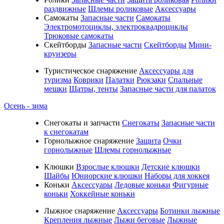
раздвижные
Шлемы роликовые
Аксессуары
Самокаты
Запасные части
Самокаты
Электромотоциклы, электроквадроциклы
Трюковые самокаты
Скейтборды
Запасные части
Скейтборды
Мини-
круизеры
Туристическое снаряжение
Аксессуары для
туризма
Коврики
Палатки
Рюкзаки
Спальные
мешки
Шатры, тенты
Запасные части для палаток
Осень - зима
Cнегокаты и запчасти
Снегокаты
Запасные части
к снегокатам
Горнолыжное снаряжение
Защита
Очки
горнолыжные
Шлемы горнолыжные
Клюшки
Взрослые клюшки
Детские клюшки
Шайбы
Юниорские клюшки
Наборы для хоккея
Коньки
Аксессуары
Ледовые коньки
Фигурные
коньки
Хоккейные коньки
Лыжное снаряжение
Аксессуары
Ботинки лыжные
Крепления лыжные
Лыжи беговые
Лыжные