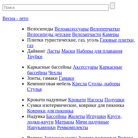
Весна - лето
Велосипеды
Велоаксессуары
Велоперчатки
Велосипеды детские
Велозапчасти
Камеры
Плитки туристические, газ, уголь
Газовые плитки,
газ
Дайвинг
Ласты
Маски
Наборы для плавания
Трубки
Каркасные бассейны
Аксессуары
Каркасные
бассейны
Чехлы
Зонты, гамаки
Гамаки
Кемпинговая мебель
Кресла
Столы, наборы
Стулья
Кровати надувные
Кровати
Насосы
Подушки
Cумки изотермические, коврики для пикника
Коврики для пикника
Надувка
Бассейны
Жилеты
Игрушки
Круги,
лодки-круги
Матрацы
Мячи надувные
Нарукавники
Ремкомплекты
Ролики
Запасные части
Защита роликовая
Ролики