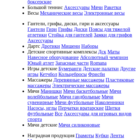
боксерские
Большой теннис
Аксессуары
Мячи
Ракетки
Весы
Механические весы
Электронные весы
Гантели, грифы, диски, гири и аксессуары
Гантели
Гири
Грифы
Диски
Поясы для тяжелой
атлетики
Стойка для гантелей
Замки для грифов
Аксессуары
Дартс
Дротики
Мишени
Наборы
Детские спортивные комплексы
Дск
Маты
Навесное оборудование
Абсолютный чемпион
Юный атлет
Запасные части
Romana
Игры детские
Бумеранги
Детские палатки
Другие
игры
Кетчбол
Кольцебросы
Фрисби
Массажеры
Деревянные массажеры
Пластиковые
массажеры
Электрические массажеры
Мячи
Манишки
Мячи баскетбольные
Мячи
волейбольные
Мячи гандбольные
Мячи
сувенирные
Мячи футбольные
Наколенники
Насосы, иглы
Перчатки вратарские
Щитки
футбольные
Все
Аксессуары для игровых видов
спорта
Мячи детские
Мячи силиконовые
Наградная продукция
Грамоты
Кубки
Ленты