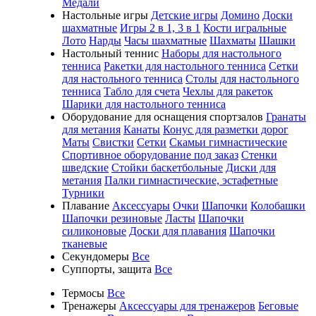
Медали
Настольные игры
Детские игры
Домино
Доски
шахматные
Игры 2 в 1, 3 в 1
Кости игральные
Лото
Нарды
Часы шахматные
Шахматы
Шашки
Настольный теннис
Наборы для настольного
тенниса
Ракетки для настольного тенниса
Сетки
для настольного тенниса
Столы для настольного
тенниса
Табло для счета
Чехлы для ракеток
Шарики для настольного тенниса
Оборудование для оснащения спортзалов
Гранаты
для метания
Канаты
Конус для разметки дорог
Маты
Свистки
Сетки
Скамьи гимнастические
Спортивное оборудование под заказ
Стенки
шведские
Стойки баскетбольные
Диски для
метания
Палки гимнастические, эстафетные
Турники
Плавание
Аксессуары
Очки
Шапочки
Колобашки
Шапочки резиновые
Ласты
Шапочки
силиконовые
Доски для плавания
Шапочки
тканевые
Секундомеры
Все
Суппорты, защита
Все
Термосы
Все
Тренажеры
Аксессуары для тренажеров
Беговые