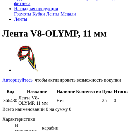
фитнеса
Наградная продукция
Грамоты
Кубки
Ленты
Медали
Ленты
Лента V8-OLYMP, 11 мм
Авторизуйтесь
, чтобы активировать возможность покупки
Код
Название
Наличие
Количество
Цена
Итого:
Лента V8-
366430
Нет
25
0
OLYMP, 11 мм
Всего наименований
0
на сумму
0
Характеристики
В
карабин
комплекте: