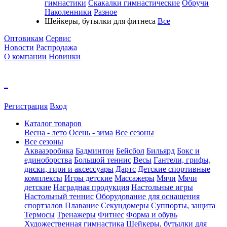
гимнастики
Скакалки гимнастические
Обручи
Наколенники
Разное
Шейкеры, бутылки для фитнеса
Все
Оптовикам
Сервис
Новости
Распродажа
О компании
Новинки
Регистрация
Вход
Каталог товаров
Весна - лето
Осень - зима
Все сезоны
Все сезоны
Аквааэробика
Бадминтон
Бейсбол
Бильярд
Бокс и
единоборства
Большой теннис
Весы
Гантели, грифы,
диски, гири и аксессуары
Дартс
Детские спортивные
комплексы
Игры детские
Массажеры
Мячи
Мячи
детские
Наградная продукция
Настольные игры
Настольный теннис
Оборудование для оснащения
спортзалов
Плавание
Секундомеры
Суппорты, защита
Термосы
Тренажеры
Фитнес
Форма и обувь
Художественная гимнастика
Шейкеры, бутылки для