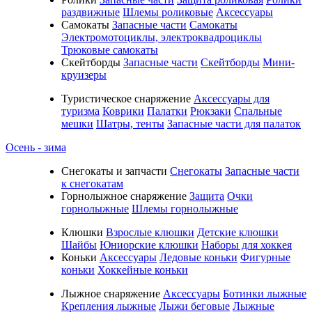
раздвижные
Шлемы роликовые
Аксессуары
Самокаты
Запасные части
Самокаты
Электромотоциклы, электроквадроциклы
Трюковые самокаты
Скейтборды
Запасные части
Скейтборды
Мини-
круизеры
Туристическое снаряжение
Аксессуары для
туризма
Коврики
Палатки
Рюкзаки
Спальные
мешки
Шатры, тенты
Запасные части для палаток
Осень - зима
Cнегокаты и запчасти
Снегокаты
Запасные части
к снегокатам
Горнолыжное снаряжение
Защита
Очки
горнолыжные
Шлемы горнолыжные
Клюшки
Взрослые клюшки
Детские клюшки
Шайбы
Юниорские клюшки
Наборы для хоккея
Коньки
Аксессуары
Ледовые коньки
Фигурные
коньки
Хоккейные коньки
Лыжное снаряжение
Аксессуары
Ботинки лыжные
Крепления лыжные
Лыжи беговые
Лыжные