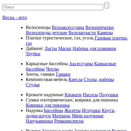
Весна - лето
Велосипеды
Велоаксессуары
Велоперчатки
Велосипеды детские
Велозапчасти
Камеры
Плитки туристические, газ, уголь
Газовые плитки,
газ
Дайвинг
Ласты
Маски
Наборы для плавания
Трубки
Каркасные бассейны
Аксессуары
Каркасные
бассейны
Чехлы
Зонты, гамаки
Гамаки
Кемпинговая мебель
Кресла
Столы, наборы
Стулья
Кровати надувные
Кровати
Насосы
Подушки
Cумки изотермические, коврики для пикника
Коврики для пикника
Надувка
Бассейны
Жилеты
Игрушки
Круги,
лодки-круги
Матрацы
Мячи надувные
Нарукавники
Ремкомплекты
Ролики
Запасные части
Защита роликовая
Ролики