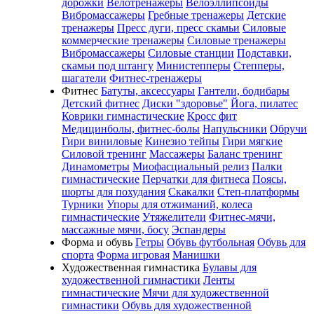
дорожки
Велотренажеры
Велоэллипсоиды
Вибромассажеры
Гребные тренажеры
Детские
тренажеры
Пресс дуги, пресс скамьи
Силовые
коммерческие тренажеры
Силовые тренажеры
Вибромассажеры
Силовые станции
Подставки,
скамьи под штангу
Министепперы
Степперы,
шагатели
Фитнес-тренажеры
Фитнес
Батуты, аксессуары
Гантели, бодибары
Детский фитнес
Диски "здоровье"
Йога, пилатес
Коврики гимнастические
Кросс фит
Медицинболы, фитнес-болы
Напульсники
Обручи
Гири виниловые
Кинезио тейпы
Гири мягкие
Силовой тренинг
Массажеры
Баланс тренинг
Динамометры
Миофасциальный релиз
Палки
гимнастические
Перчатки для фитнеса
Поясы,
шорты для похудания
Скакалки
Степ-платформы
Турники
Упоры для отжиманий, колеса
гимнастические
Утяжелители
Фитнес-мячи,
массажные мячи, босу
Эспандеры
Форма и обувь
Гетры
Обувь футбольная
Обувь для
спорта
Форма игровая
Манишки
Художественная гимнастика
Булавы для
художественной гимнастики
Ленты
гимнастические
Мячи для художественной
гимнастики
Обувь для художественной