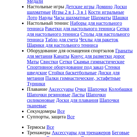
Медали
Настольные игры
Детские игры
Домино
Доски
шахматные
Игры 2 в 1, 3 в 1
Кости игральные
Лото
Нарды
Часы шахматные
Шахматы
Шашки
Настольный теннис
Наборы для настольного
тенниса
Ракетки для настольного тенниса
Сетки
для настольного тенниса
Столы для настольного
тенниса
Табло для счета
Чехлы для ракеток
Шарики для настольного тенниса
Оборудование для оснащения спортзалов
Гранаты
для метания
Канаты
Конус для разметки дорог
Маты
Свистки
Сетки
Скамьи гимнастические
Спортивное оборудование под заказ
Стенки
шведские
Стойки баскетбольные
Диски для
метания
Палки гимнастические, эстафетные
Турники
Плавание
Аксессуары
Очки
Шапочки
Колобашки
Шапочки резиновые
Ласты
Шапочки
силиконовые
Доски для плавания
Шапочки
тканевые
Секундомеры
Все
Суппорты, защита
Все
Термосы
Все
Тренажеры
Аксессуары для тренажеров
Беговые