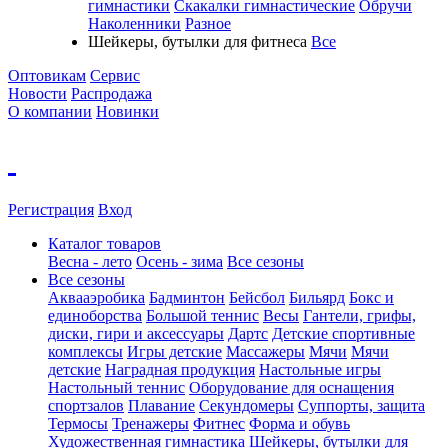
гимнастики
Скакалки гимнастические
Обручи
Наколенники
Разное
Шейкеры, бутылки для фитнеса
Все
Оптовикам
Сервис
Новости
Распродажа
О компании
Новинки
Регистрация
Вход
Каталог товаров
Весна - лето
Осень - зима
Все сезоны
Все сезоны
Аквааэробика
Бадминтон
Бейсбол
Бильярд
Бокс и
единоборства
Большой теннис
Весы
Гантели, грифы,
диски, гири и аксессуары
Дартс
Детские спортивные
комплексы
Игры детские
Массажеры
Мячи
Мячи
детские
Наградная продукция
Настольные игры
Настольный теннис
Оборудование для оснащения
спортзалов
Плавание
Секундомеры
Суппорты, защита
Термосы
Тренажеры
Фитнес
Форма и обувь
Художественная гимнастика
Шейкеры, бутылки для