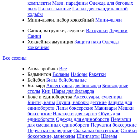
комплекты
Мази, парафины
Одежда для беговых
лыж
Палки лыжные
Палки для скандинавской
ходьбы
Мини-лыжи, набор хоккейный
Мини-лыжи
Санки, ватрушки, ледянки
Ватрушки
Ледянки
Санки
Хоккейная амуниция
Защита паха
Одежда
хоккейная
Все сезоны
Аквааэробика
Все
Бадминтон
Воланы
Наборы
Ракетки
Бейсбол
Биты бейсбольные
Бильярд
Аксессуары для бильярда
Бильярдные
столы
Кии
Шары для бильярда
Бокс и единоборства
Аксессуары, сувениры
Бинты, капы
Груши, наборы детские
Защита для
единоборств
Лапы боксерские
Макивары
Мешки
боксерские
Накладки для каратэ
Обувь для
единоборств
Одежда для единоборств
Перчатки
для смешанных единоборств
Перчатки боксерские
Перчатки снарядные
Скакалки боксерские
Стойки
боксерские, манекены
Шингарты
Шлемы