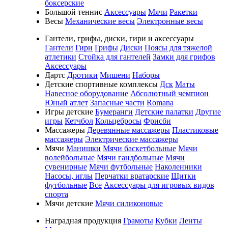
боксерские
Большой теннис
Аксессуары
Мячи
Ракетки
Весы
Механические весы
Электронные весы
Гантели, грифы, диски, гири и аксессуары
Гантели
Гири
Грифы
Диски
Поясы для тяжелой
атлетики
Стойка для гантелей
Замки для грифов
Аксессуары
Дартс
Дротики
Мишени
Наборы
Детские спортивные комплексы
Дск
Маты
Навесное оборудование
Абсолютный чемпион
Юный атлет
Запасные части
Romana
Игры детские
Бумеранги
Детские палатки
Другие
игры
Кетчбол
Кольцебросы
Фрисби
Массажеры
Деревянные массажеры
Пластиковые
массажеры
Электрические массажеры
Мячи
Манишки
Мячи баскетбольные
Мячи
волейбольные
Мячи гандбольные
Мячи
сувенирные
Мячи футбольные
Наколенники
Насосы, иглы
Перчатки вратарские
Щитки
футбольные
Все
Аксессуары для игровых видов
спорта
Мячи детские
Мячи силиконовые
Наградная продукция
Грамоты
Кубки
Ленты