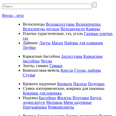
Весна - лето
Велосипеды
Велоаксессуары
Велоперчатки
Велосипеды детские
Велозапчасти
Камеры
Плитки туристические, газ, уголь
Газовые плитки,
газ
Дайвинг
Ласты
Маски
Наборы для плавания
Трубки
Каркасные бассейны
Аксессуары
Каркасные
бассейны
Чехлы
Зонты, гамаки
Гамаки
Кемпинговая мебель
Кресла
Столы, наборы
Стулья
Кровати надувные
Кровати
Насосы
Подушки
Cумки изотермические, коврики для пикника
Коврики для пикника
Надувка
Бассейны
Жилеты
Игрушки
Круги,
лодки-круги
Матрацы
Мячи надувные
Нарукавники
Ремкомплекты
Ролики
Запасные части
Защита роликовая
Ролики