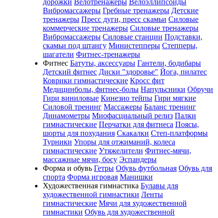
дорожки
Велотренажеры
Велоэллипсоиды
Вибромассажеры
Гребные тренажеры
Детские
тренажеры
Пресс дуги, пресс скамьи
Силовые
коммерческие тренажеры
Силовые тренажеры
Вибромассажеры
Силовые станции
Подставки,
скамьи под штангу
Министепперы
Степперы,
шагатели
Фитнес-тренажеры
Фитнес
Батуты, аксессуары
Гантели, бодибары
Детский фитнес
Диски "здоровье"
Йога, пилатес
Коврики гимнастические
Кросс фит
Медицинболы, фитнес-болы
Напульсники
Обручи
Гири виниловые
Кинезио тейпы
Гири мягкие
Силовой тренинг
Массажеры
Баланс тренинг
Динамометры
Миофасциальный релиз
Палки
гимнастические
Перчатки для фитнеса
Поясы,
шорты для похудания
Скакалки
Степ-платформы
Турники
Упоры для отжиманий, колеса
гимнастические
Утяжелители
Фитнес-мячи,
массажные мячи, босу
Эспандеры
Форма и обувь
Гетры
Обувь футбольная
Обувь для
спорта
Форма игровая
Манишки
Художественная гимнастика
Булавы для
художественной гимнастики
Ленты
гимнастические
Мячи для художественной
гимнастики
Обувь для художественной