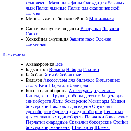
комплекты
Мази, парафины
Одежда для беговых
лыж
Палки лыжные
Палки для скандинавской
ходьбы
Мини-лыжи, набор хоккейный
Мини-лыжи
Санки, ватрушки, ледянки
Ватрушки
Ледянки
Санки
Хоккейная амуниция
Защита паха
Одежда
хоккейная
Все сезоны
Аквааэробика
Все
Бадминтон
Воланы
Наборы
Ракетки
Бейсбол
Биты бейсбольные
Бильярд
Аксессуары для бильярда
Бильярдные
столы
Кии
Шары для бильярда
Бокс и единоборства
Аксессуары, сувениры
Бинты, капы
Груши, наборы детские
Защита для
единоборств
Лапы боксерские
Макивары
Мешки
боксерские
Накладки для каратэ
Обувь для
единоборств
Одежда для единоборств
Перчатки
для смешанных единоборств
Перчатки боксерские
Перчатки снарядные
Скакалки боксерские
Стойки
боксерские, манекены
Шингарты
Шлемы