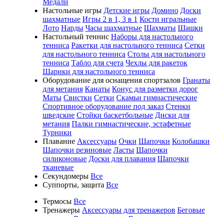
Медали
Настольные игры
Детские игры
Домино
Доски
шахматные
Игры 2 в 1, 3 в 1
Кости игральные
Лото
Нарды
Часы шахматные
Шахматы
Шашки
Настольный теннис
Наборы для настольного
тенниса
Ракетки для настольного тенниса
Сетки
для настольного тенниса
Столы для настольного
тенниса
Табло для счета
Чехлы для ракеток
Шарики для настольного тенниса
Оборудование для оснащения спортзалов
Гранаты
для метания
Канаты
Конус для разметки дорог
Маты
Свистки
Сетки
Скамьи гимнастические
Спортивное оборудование под заказ
Стенки
шведские
Стойки баскетбольные
Диски для
метания
Палки гимнастические, эстафетные
Турники
Плавание
Аксессуары
Очки
Шапочки
Колобашки
Шапочки резиновые
Ласты
Шапочки
силиконовые
Доски для плавания
Шапочки
тканевые
Секундомеры
Все
Суппорты, защита
Все
Термосы
Все
Тренажеры
Аксессуары для тренажеров
Беговые