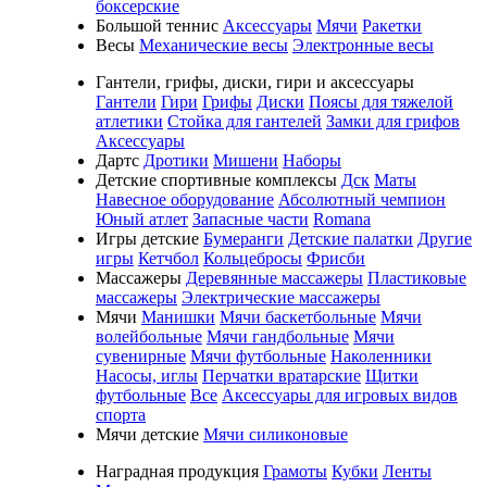
боксерские
Большой теннис
Аксессуары
Мячи
Ракетки
Весы
Механические весы
Электронные весы
Гантели, грифы, диски, гири и аксессуары
Гантели
Гири
Грифы
Диски
Поясы для тяжелой
атлетики
Стойка для гантелей
Замки для грифов
Аксессуары
Дартс
Дротики
Мишени
Наборы
Детские спортивные комплексы
Дск
Маты
Навесное оборудование
Абсолютный чемпион
Юный атлет
Запасные части
Romana
Игры детские
Бумеранги
Детские палатки
Другие
игры
Кетчбол
Кольцебросы
Фрисби
Массажеры
Деревянные массажеры
Пластиковые
массажеры
Электрические массажеры
Мячи
Манишки
Мячи баскетбольные
Мячи
волейбольные
Мячи гандбольные
Мячи
сувенирные
Мячи футбольные
Наколенники
Насосы, иглы
Перчатки вратарские
Щитки
футбольные
Все
Аксессуары для игровых видов
спорта
Мячи детские
Мячи силиконовые
Наградная продукция
Грамоты
Кубки
Ленты