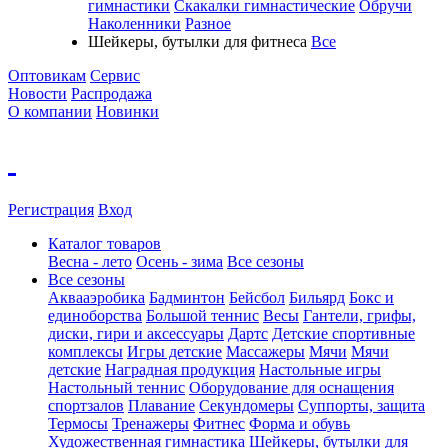
гимнастики
Скакалки гимнастические
Обручи
Наколенники
Разное
Шейкеры, бутылки для фитнеса
Все
Оптовикам
Сервис
Новости
Распродажа
О компании
Новинки
Регистрация
Вход
Каталог товаров
Весна - лето
Осень - зима
Все сезоны
Все сезоны
Аквааэробика
Бадминтон
Бейсбол
Бильярд
Бокс и
единоборства
Большой теннис
Весы
Гантели, грифы,
диски, гири и аксессуары
Дартс
Детские спортивные
комплексы
Игры детские
Массажеры
Мячи
Мячи
детские
Наградная продукция
Настольные игры
Настольный теннис
Оборудование для оснащения
спортзалов
Плавание
Секундомеры
Суппорты, защита
Термосы
Тренажеры
Фитнес
Форма и обувь
Художественная гимнастика
Шейкеры, бутылки для