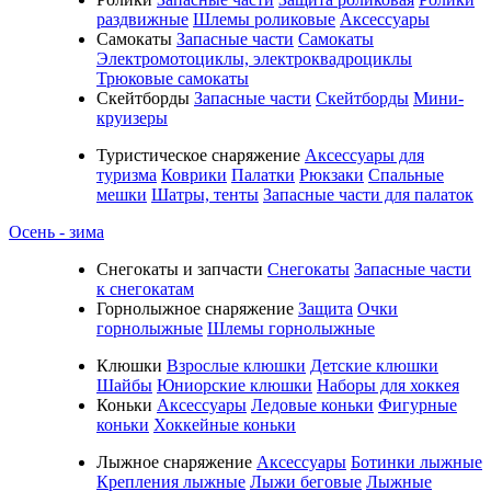
раздвижные
Шлемы роликовые
Аксессуары
Самокаты
Запасные части
Самокаты
Электромотоциклы, электроквадроциклы
Трюковые самокаты
Скейтборды
Запасные части
Скейтборды
Мини-
круизеры
Туристическое снаряжение
Аксессуары для
туризма
Коврики
Палатки
Рюкзаки
Спальные
мешки
Шатры, тенты
Запасные части для палаток
Осень - зима
Cнегокаты и запчасти
Снегокаты
Запасные части
к снегокатам
Горнолыжное снаряжение
Защита
Очки
горнолыжные
Шлемы горнолыжные
Клюшки
Взрослые клюшки
Детские клюшки
Шайбы
Юниорские клюшки
Наборы для хоккея
Коньки
Аксессуары
Ледовые коньки
Фигурные
коньки
Хоккейные коньки
Лыжное снаряжение
Аксессуары
Ботинки лыжные
Крепления лыжные
Лыжи беговые
Лыжные