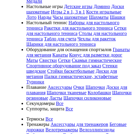
Медали
Настольные игры
Детские игры
Домино
Доски
шахматные
Игры 2 в 1, 3 в 1
Кости игральные
Лото
Нарды
Часы шахматные
Шахматы
Шашки
Настольный теннис
Наборы для настольного
тенниса
Ракетки для настольного тенниса
Сетки
для настольного тенниса
Столы для настольного
тенниса
Табло для счета
Чехлы для ракеток
Шарики для настольного тенниса
Оборудование для оснащения спортзалов
Гранаты
для метания
Канаты
Конус для разметки дорог
Маты
Свистки
Сетки
Скамьи гимнастические
Спортивное оборудование под заказ
Стенки
шведские
Стойки баскетбольные
Диски для
метания
Палки гимнастические, эстафетные
Турники
Плавание
Аксессуары
Очки
Шапочки
Доски для
плавания
Шапочки тканевые
Колобашки
Шапочки
резиновые
Ласты
Шапочки силиконовые
Секундомеры
Все
Суппорты, защита
Все
Термосы
Все
Тренажеры
Аксессуары для тренажеров
Беговые
дорожки
Велотренажеры
Велоэллипсоиды