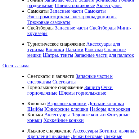
раздвижные
Шлемы роликовые
Аксессуары
Самокаты
Запасные части
Самокаты
Электромотоциклы, электроквадроциклы
Трюковые самокаты
Скейтборды
Запасные части
Скейтборды
Мини-
круизеры
Туристическое снаряжение
Аксессуары для
туризма
Коврики
Палатки
Рюкзаки
Спальные
мешки
Шатры, тенты
Запасные части для палаток
Осень - зима
Cнегокаты и запчасти
Запасные части к
снегокатам
Снегокаты
Горнолыжное снаряжение
Защита
Очки
горнолыжные
Шлемы горнолыжные
Клюшки
Взрослые клюшки
Детские клюшки
Шайбы
Юниорские клюшки
Наборы для хоккея
Коньки
Аксессуары
Ледовые коньки
Фигурные
коньки
Хоккейные коньки
Лыжное снаряжение
Аксессуары
Ботинки лыжные
Крепления лыжные
Лыжи беговые
Лыжные