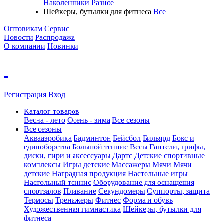
Наколенники
Разное
Шейкеры, бутылки для фитнеса
Все
Оптовикам
Сервис
Новости
Распродажа
О компании
Новинки
Регистрация
Вход
Каталог товаров
Весна - лето
Осень - зима
Все сезоны
Все сезоны
Аквааэробика
Бадминтон
Бейсбол
Бильярд
Бокс и
единоборства
Большой теннис
Весы
Гантели, грифы,
диски, гири и аксессуары
Дартс
Детские спортивные
комплексы
Игры детские
Массажеры
Мячи
Мячи
детские
Наградная продукция
Настольные игры
Настольный теннис
Оборудование для оснащения
спортзалов
Плавание
Секундомеры
Суппорты, защита
Термосы
Тренажеры
Фитнес
Форма и обувь
Художественная гимнастика
Шейкеры, бутылки для
фитнеса