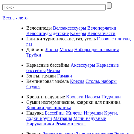
Весна - лето
Велосипеды
Велоаксессуары
Велоперчатки
Велосипеды детские
Камеры
Велозапчасти
Плитки туристические, газ, уголь
Газовые плитки,
газ
Дайвинг
Ласты
Маски
Наборы для плавания
Трубки
Каркасные бассейны
Аксессуары
Каркасные
бассейны
Чехлы
Зонты, гамаки
Гамаки
Кемпинговая мебель
Кресла
Столы, наборы
Стулья
Кровати надувные
Кровати
Насосы
Подушки
Cумки изотермические, коврики для пикника
Коврики для пикника
Надувка
Бассейны
Жилеты
Игрушки
Круги,
лодки-круги
Матрацы
Мячи надувные
Нарукавники
Ремкомплекты
Ролики
Запасные части
Защита роликовая
Ролики