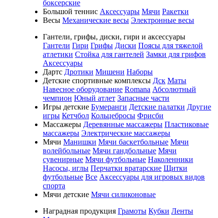
боксерские
Большой теннис
Аксессуары
Мячи
Ракетки
Весы
Механические весы
Электронные весы
Гантели, грифы, диски, гири и аксессуары
Гантели
Гири
Грифы
Диски
Поясы для тяжелой
атлетики
Стойка для гантелей
Замки для грифов
Аксессуары
Дартс
Дротики
Мишени
Наборы
Детские спортивные комплексы
Дск
Маты
Навесное оборудование
Romana
Абсолютный
чемпион
Юный атлет
Запасные части
Игры детские
Бумеранги
Детские палатки
Другие
игры
Кетчбол
Кольцебросы
Фрисби
Массажеры
Деревянные массажеры
Пластиковые
массажеры
Электрические массажеры
Мячи
Манишки
Мячи баскетбольные
Мячи
волейбольные
Мячи гандбольные
Мячи
сувенирные
Мячи футбольные
Наколенники
Насосы, иглы
Перчатки вратарские
Щитки
футбольные
Все
Аксессуары для игровых видов
спорта
Мячи детские
Мячи силиконовые
Наградная продукция
Грамоты
Кубки
Ленты