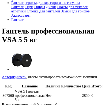
Гантели, грифы, диски, гири и аксессуары
Гантели
Гири
Грифы
Диски
Поясы для тяжелой
атлетики
Стойка для гантелей
Замки для грифов
Аксессуары
Гантели
Гантель профессиональная
VSA 5 5 кг
Авторизуйтесь
, чтобы активировать возможность покупки
Код
Название
Наличие
Количество
Цена
Итого:
VSA 5 Гантель
367566
профессиональная
Нет
2850
0
5 кг
Всего наименований
0
на сумму
0