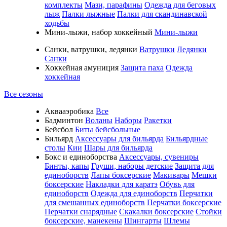
комплекты
Мази, парафины
Одежда для беговых
лыж
Палки лыжные
Палки для скандинавской
ходьбы
Мини-лыжи, набор хоккейный
Мини-лыжи
Санки, ватрушки, ледянки
Ватрушки
Ледянки
Санки
Хоккейная амуниция
Защита паха
Одежда
хоккейная
Все сезоны
Аквааэробика
Все
Бадминтон
Воланы
Наборы
Ракетки
Бейсбол
Биты бейсбольные
Бильярд
Аксессуары для бильярда
Бильярдные
столы
Кии
Шары для бильярда
Бокс и единоборства
Аксессуары, сувениры
Бинты, капы
Груши, наборы детские
Защита для
единоборств
Лапы боксерские
Макивары
Мешки
боксерские
Накладки для каратэ
Обувь для
единоборств
Одежда для единоборств
Перчатки
для смешанных единоборств
Перчатки боксерские
Перчатки снарядные
Скакалки боксерские
Стойки
боксерские, манекены
Шингарты
Шлемы