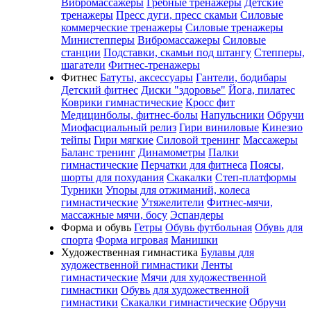
Вибромассажеры
Гребные тренажеры
Детские
тренажеры
Пресс дуги, пресс скамьи
Силовые
коммерческие тренажеры
Силовые тренажеры
Министепперы
Вибромассажеры
Силовые
станции
Подставки, скамьи под штангу
Степперы,
шагатели
Фитнес-тренажеры
Фитнес
Батуты, аксессуары
Гантели, бодибары
Детский фитнес
Диски "здоровье"
Йога, пилатес
Коврики гимнастические
Кросс фит
Медицинболы, фитнес-болы
Напульсники
Обручи
Миофасциальный релиз
Гири виниловые
Кинезио
тейпы
Гири мягкие
Силовой тренинг
Массажеры
Баланс тренинг
Динамометры
Палки
гимнастические
Перчатки для фитнеса
Поясы,
шорты для похудания
Скакалки
Степ-платформы
Турники
Упоры для отжиманий, колеса
гимнастические
Утяжелители
Фитнес-мячи,
массажные мячи, босу
Эспандеры
Форма и обувь
Гетры
Обувь футбольная
Обувь для
спорта
Форма игровая
Манишки
Художественная гимнастика
Булавы для
художественной гимнастики
Ленты
гимнастические
Мячи для художественной
гимнастики
Обувь для художественной
гимнастики
Скакалки гимнастические
Обручи