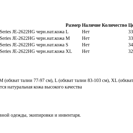
Размер
Наличие
Количество
Ц
Series JE-2622HG черн.нат.кожа
L
Нет
33
Series JE-2622HG черн.нат.кожа
M
Нет
33
Series JE-2622HG черн.нат.кожа
S
Нет
34
Series JE-2622HG черн.нат.кожа
XL
Нет
32
 М (обхват талии 77-97 см), L (обхват талии 83-103 см), XL (обхва
тся натуральная кожа высокого качества
вной одежды, экипировки и инвентаря.