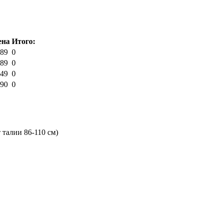
ена
Итого:
89
0
89
0
49
0
90
0
т талии 86-110 см)