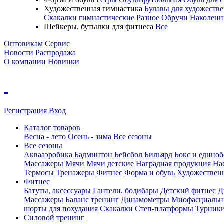
Художественная гимнастика
Булавы для художеств
Скакалки гимнастические
Разное
Обручи
Наколенн
Шейкеры, бутылки для фитнеса
Все
Оптовикам
Сервис
Новости
Распродажа
О компании
Новинки
Регистрация
Вход
Каталог товаров
Весна - лето
Осень - зима
Все сезоны
Все сезоны
Аквааэробика
Бадминтон
Бейсбол
Бильярд
Бокс и единоб
Массажеры
Мячи
Мячи детские
Наградная продукция
На
Термосы
Тренажеры
Фитнес
Форма и обувь
Художествен
Фитнес
Батуты, аксессуары
Гантели, бодибары
Детский фитнес
Д
Массажеры
Баланс тренинг
Динамометры
Миофасциальн
шорты для похудания
Скакалки
Степ-платформы
Турник
Силовой тренинг