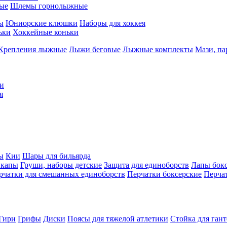
ые
Шлемы горнолыжные
ы
Юниорские клюшки
Наборы для хоккея
ьки
Хоккейные коньки
Крепления лыжные
Лыжи беговые
Лыжные комплекты
Мази, п
и
я
ы
Кии
Шары для бильярда
 капы
Груши, наборы детские
Защита для единоборств
Лапы бок
рчатки для смешанных единоборств
Перчатки боксерские
Перча
Гири
Грифы
Диски
Поясы для тяжелой атлетики
Стойка для ган