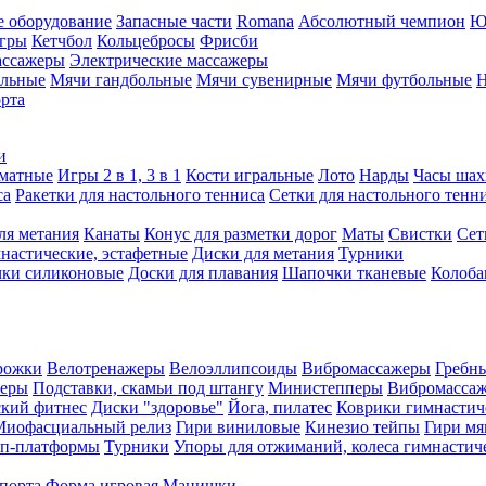
е оборудование
Запасные части
Romana
Абсолютный чемпион
Ю
игры
Кетчбол
Кольцебросы
Фрисби
ассажеры
Электрические массажеры
ольные
Мячи гандбольные
Мячи сувенирные
Мячи футбольные
Н
орта
и
матные
Игры 2 в 1, 3 в 1
Кости игральные
Лото
Нарды
Часы шах
са
Ракетки для настольного тенниса
Сетки для настольного тенн
ля метания
Канаты
Конус для разметки дорог
Маты
Свистки
Сет
настические, эстафетные
Диски для метания
Турники
ки силиконовые
Доски для плавания
Шапочки тканевые
Колоб
рожки
Велотренажеры
Велоэллипсоиды
Вибромассажеры
Гребн
жеры
Подставки, скамьи под штангу
Министепперы
Вибромасса
ский фитнес
Диски "здоровье"
Йога, пилатес
Коврики гимнастич
Миофасциальный релиз
Гири виниловые
Кинезио тейпы
Гири мя
еп-платформы
Турники
Упоры для отжиманий, колеса гимнастич
спорта
Форма игровая
Манишки