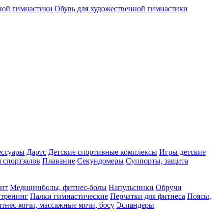
ной гимнастики
Обувь для художественной гимнастики
ессуары
Дартс
Детские спортивные комплексы
Игры детские
 спортзалов
Плавание
Секундомеры
Суппорты, защита
фит
Медицинболы, фитнес-болы
Напульсники
Обручи
 тренинг
Палки гимнастические
Перчатки для фитнеса
Поясы,
тнес-мячи, массажные мячи, босу
Эспандеры