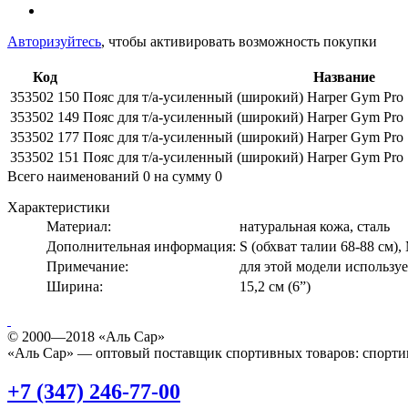
Авторизуйтесь
, чтобы активировать возможность покупки
Код
Название
353502 150
Пояс для т/а-усиленный (широкий) Harper Gym Pro 
353502 149
Пояс для т/а-усиленный (широкий) Harper Gym Pro 
353502 177
Пояс для т/а-усиленный (широкий) Harper Gym Pro 
353502 151
Пояс для т/а-усиленный (широкий) Harper Gym Pro 
Всего наименований
0
на сумму
0
Характеристики
Материал:
натуральная кожа, сталь
Дополнительная информация:
S (обхват талии 68-88 см),
Примечание:
для этой модели используе
Ширина:
15,2 см (6”)
© 2000—2018 «Аль Сар»
«Аль Сар» — оптовый поставщик спортивных товаров: спорти
+7 (347) 246-77-00