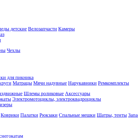
педы детские
Велозапчасти
Камеры
аз
и
йны
Чехлы
ки для пикника
круги
Матрацы
Мячи надувные
Нарукавники
Ремкомплекты
аздвижные
Шлемы роликовые
Аксессуары
окаты
Электромотоциклы, электроквадроциклы
изеры
Коврики
Палатки
Рюкзаки
Спальные мешки
Шатры, тенты
Запа
 снегокатам