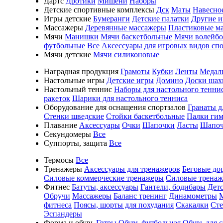
Дартс
Дротики
Мишени
Наборы
Детские спортивные комплексы
Дск
Маты
Навесно
Игры детские
Бумеранги
Детские палатки
Другие 
Массажеры
Деревянные массажеры
Пластиковые м
Мячи
Манишки
Мячи баскетбольные
Мячи волейб
футбольные
Все
Аксессуары для игровых видов сп
Мячи детские
Мячи силиконовые
Наградная продукция
Грамоты
Кубки
Ленты
Медал
Настольные игры
Детские игры
Домино
Доски шах
Настольный теннис
Наборы для настольного тенни
ракеток
Шарики для настольного тенниса
Оборудование для оснащения спортзалов
Гранаты д
Стенки шведские
Стойки баскетбольные
Палки гим
Плавание
Аксессуары
Очки
Шапочки
Ласты
Шапоч
Секундомеры
Все
Суппорты, защита
Все
Термосы
Все
Тренажеры
Аксессуары для тренажеров
Беговые до
Силовые коммерческие тренажеры
Силовые трена
Фитнес
Батуты, аксессуары
Гантели, бодибары
Дет
Обручи
Массажеры
Баланс тренинг
Динамометры
фитнеса
Поясы, шорты для похудания
Скакалки
Ст
Эспандеры
Форма и обувь
Гетры
Обувь футбольная
Обувь для 