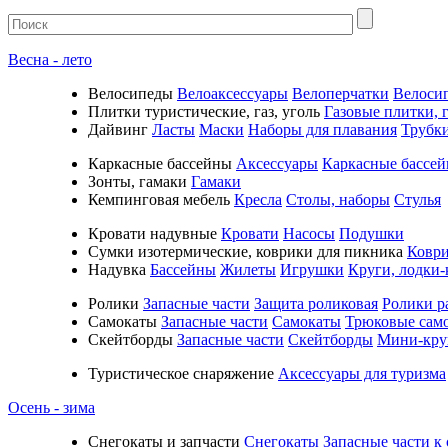
Весна - лето
Велосипеды
Велоаксессуары
Велоперчатки
Велоси
Плитки туристические, газ, уголь
Газовые плитки, г
Дайвинг
Ласты
Маски
Наборы для плавания
Трубк
Каркасные бассейны
Аксессуары
Каркасные бассе
Зонты, гамаки
Гамаки
Кемпинговая мебель
Кресла
Столы, наборы
Стулья
Кровати надувные
Кровати
Насосы
Подушки
Cумки изотермические, коврики для пикника
Коври
Надувка
Бассейны
Жилеты
Игрушки
Круги, лодки-
Ролики
Запасные части
Защита роликовая
Ролики р
Самокаты
Запасные части
Самокаты
Трюковые сам
Скейтборды
Запасные части
Скейтборды
Мини-кру
Туристическое снаряжение
Аксессуары для туризма
Осень - зима
Cнегокаты и запчасти
Снегокаты
Запасные части к