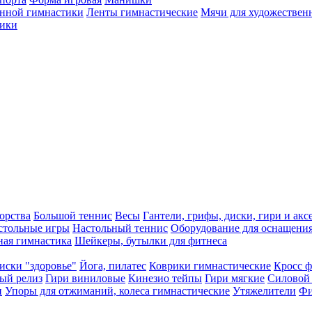
енной гимнастики
Ленты гимнастические
Мячи для художествен
ики
орства
Большой теннис
Весы
Гантели, грифы, диски, гири и акс
стольные игры
Настольный теннис
Оборудование для оснащения
ная гимнастика
Шейкеры, бутылки для фитнеса
иски "здоровье"
Йога, пилатес
Коврики гимнастические
Кросс 
ый релиз
Гири виниловые
Кинезио тейпы
Гири мягкие
Силовой
и
Упоры для отжиманий, колеса гимнастические
Утяжелители
Фи