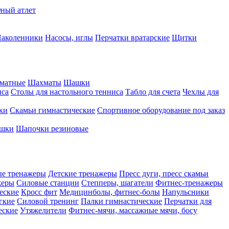
ный атлет
аколенники
Насосы, иглы
Перчатки вратарские
Щитки
матные
Шахматы
Шашки
иса
Столы для настольного тенниса
Табло для счета
Чехлы для
ки
Скамьи гимнастические
Спортивное оборудование под заказ
ашки
Шапочки резиновые
ые тренажеры
Детские тренажеры
Пресс дуги, пресс скамьи
жеры
Силовые станции
Степперы, шагатели
Фитнес-тренажеры
еские
Кросс фит
Медицинболы, фитнес-болы
Напульсники
гкие
Силовой тренинг
Палки гимнастические
Перчатки для
еские
Утяжелители
Фитнес-мячи, массажные мячи, босу