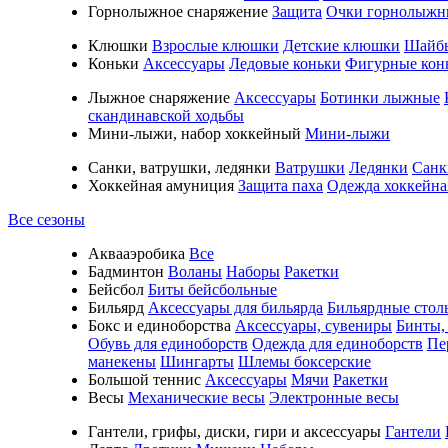
Горнолыжное снаряжение
Защита
Очки горнолыжн
Клюшки
Взрослые клюшки
Детские клюшки
Шайб
Коньки
Аксессуары
Ледовые коньки
Фигурные кон
Лыжное снаряжение
Аксессуары
Ботинки лыжные
скандинавской ходьбы
Мини-лыжи, набор хоккейный
Мини-лыжи
Санки, ватрушки, ледянки
Ватрушки
Ледянки
Санк
Хоккейная амуниция
Защита паха
Одежда хоккейна
Все сезоны
Аквааэробика
Все
Бадминтон
Воланы
Наборы
Ракетки
Бейсбол
Биты бейсбольные
Бильярд
Аксессуары для бильярда
Бильярдные стол
Бокс и единоборства
Аксессуары, сувениры
Бинты,
Обувь для единоборств
Одежда для единоборств
Пе
манекены
Шингарты
Шлемы боксерские
Большой теннис
Аксессуары
Мячи
Ракетки
Весы
Механические весы
Электронные весы
Гантели, грифы, диски, гири и аксессуары
Гантели