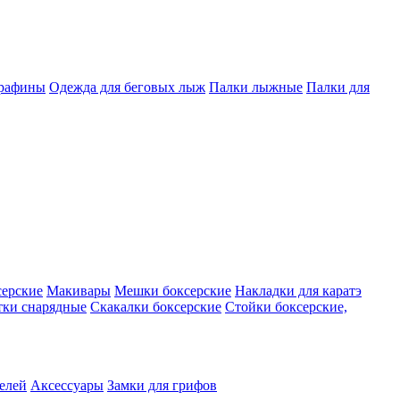
арафины
Одежда для беговых лыж
Палки лыжные
Палки для
серские
Макивары
Мешки боксерские
Накладки для каратэ
тки снарядные
Скакалки боксерские
Стойки боксерские,
телей
Аксессуары
Замки для грифов