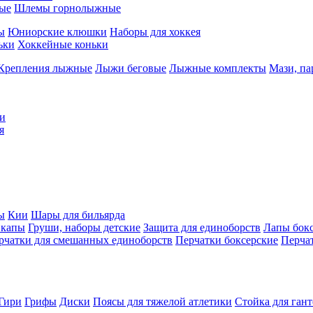
ые
Шлемы горнолыжные
ы
Юниорские клюшки
Наборы для хоккея
ьки
Хоккейные коньки
Крепления лыжные
Лыжи беговые
Лыжные комплекты
Мази, п
и
я
ы
Кии
Шары для бильярда
 капы
Груши, наборы детские
Защита для единоборств
Лапы бок
рчатки для смешанных единоборств
Перчатки боксерские
Перча
Гири
Грифы
Диски
Поясы для тяжелой атлетики
Стойка для ган