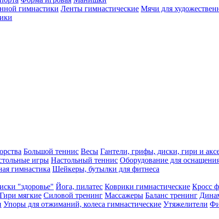
енной гимнастики
Ленты гимнастические
Мячи для художествен
ики
орства
Большой теннис
Весы
Гантели, грифы, диски, гири и акс
стольные игры
Настольный теннис
Оборудование для оснащения
ная гимнастика
Шейкеры, бутылки для фитнеса
иски "здоровье"
Йога, пилатес
Коврики гимнастические
Кросс 
Гири мягкие
Силовой тренинг
Массажеры
Баланс тренинг
Дина
и
Упоры для отжиманий, колеса гимнастические
Утяжелители
Фи