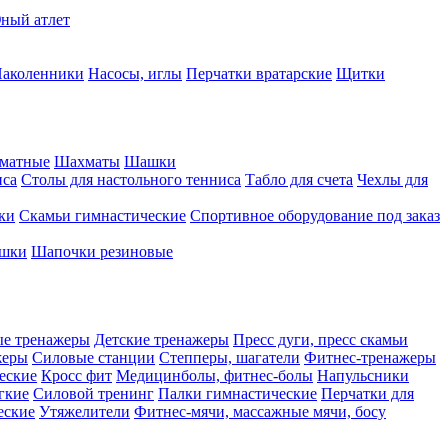
ный атлет
аколенники
Насосы, иглы
Перчатки вратарские
Щитки
матные
Шахматы
Шашки
иса
Столы для настольного тенниса
Табло для счета
Чехлы для
ки
Скамьи гимнастические
Спортивное оборудование под заказ
ашки
Шапочки резиновые
ые тренажеры
Детские тренажеры
Пресс дуги, пресс скамьи
жеры
Силовые станции
Степперы, шагатели
Фитнес-тренажеры
еские
Кросс фит
Медицинболы, фитнес-болы
Напульсники
гкие
Силовой тренинг
Палки гимнастические
Перчатки для
еские
Утяжелители
Фитнес-мячи, массажные мячи, босу