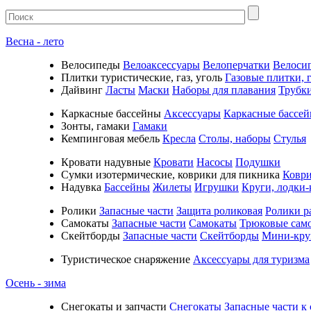
Весна - лето
Велосипеды
Велоаксессуары
Велоперчатки
Велоси
Плитки туристические, газ, уголь
Газовые плитки, г
Дайвинг
Ласты
Маски
Наборы для плавания
Трубк
Каркасные бассейны
Аксессуары
Каркасные бассе
Зонты, гамаки
Гамаки
Кемпинговая мебель
Кресла
Столы, наборы
Стулья
Кровати надувные
Кровати
Насосы
Подушки
Cумки изотермические, коврики для пикника
Коври
Надувка
Бассейны
Жилеты
Игрушки
Круги, лодки-
Ролики
Запасные части
Защита роликовая
Ролики р
Самокаты
Запасные части
Самокаты
Трюковые сам
Скейтборды
Запасные части
Скейтборды
Мини-кру
Туристическое снаряжение
Аксессуары для туризма
Осень - зима
Cнегокаты и запчасти
Снегокаты
Запасные части к