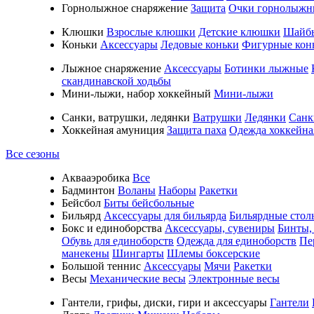
Горнолыжное снаряжение
Защита
Очки горнолыжн
Клюшки
Взрослые клюшки
Детские клюшки
Шайб
Коньки
Аксессуары
Ледовые коньки
Фигурные кон
Лыжное снаряжение
Аксессуары
Ботинки лыжные
скандинавской ходьбы
Мини-лыжи, набор хоккейный
Мини-лыжи
Санки, ватрушки, ледянки
Ватрушки
Ледянки
Санк
Хоккейная амуниция
Защита паха
Одежда хоккейна
Все сезоны
Аквааэробика
Все
Бадминтон
Воланы
Наборы
Ракетки
Бейсбол
Биты бейсбольные
Бильярд
Аксессуары для бильярда
Бильярдные стол
Бокс и единоборства
Аксессуары, сувениры
Бинты,
Обувь для единоборств
Одежда для единоборств
Пе
манекены
Шингарты
Шлемы боксерские
Большой теннис
Аксессуары
Мячи
Ракетки
Весы
Механические весы
Электронные весы
Гантели, грифы, диски, гири и аксессуары
Гантели