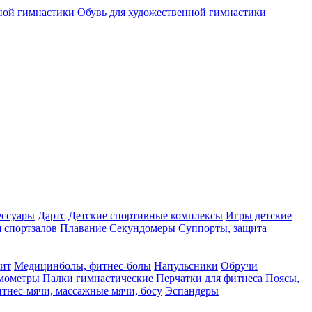
ной гимнастики
Обувь для художественной гимнастики
ессуары
Дартс
Детские спортивные комплексы
Игры детские
 спортзалов
Плавание
Секундомеры
Суппорты, защита
фит
Медицинболы, фитнес-болы
Напульсники
Обручи
мометры
Палки гимнастические
Перчатки для фитнеса
Поясы,
тнес-мячи, массажные мячи, босу
Эспандеры