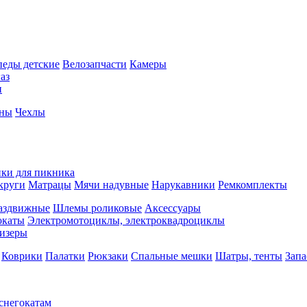
педы детские
Велозапчасти
Камеры
аз
и
йны
Чехлы
ки для пикника
круги
Матрацы
Мячи надувные
Нарукавники
Ремкомплекты
аздвижные
Шлемы роликовые
Аксессуары
окаты
Электромотоциклы, электроквадроциклы
изеры
Коврики
Палатки
Рюкзаки
Спальные мешки
Шатры, тенты
Запа
 снегокатам