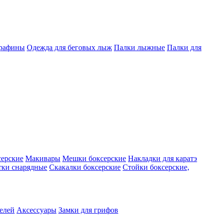
арафины
Одежда для беговых лыж
Палки лыжные
Палки для
серские
Макивары
Мешки боксерские
Накладки для каратэ
тки снарядные
Скакалки боксерские
Стойки боксерские,
телей
Аксессуары
Замки для грифов