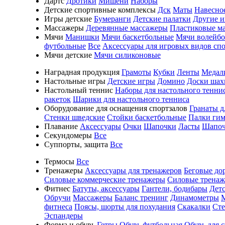
Дартс
Дротики
Мишени
Наборы
Детские спортивные комплексы
Дск
Маты
Навесно
Игры детские
Бумеранги
Детские палатки
Другие 
Массажеры
Деревянные массажеры
Пластиковые м
Мячи
Манишки
Мячи баскетбольные
Мячи волейб
футбольные
Все
Аксессуары для игровых видов сп
Мячи детские
Мячи силиконовые
Наградная продукция
Грамоты
Кубки
Ленты
Медал
Настольные игры
Детские игры
Домино
Доски шах
Настольный теннис
Наборы для настольного тенни
ракеток
Шарики для настольного тенниса
Оборудование для оснащения спортзалов
Гранаты д
Стенки шведские
Стойки баскетбольные
Палки гим
Плавание
Аксессуары
Очки
Шапочки
Ласты
Шапоч
Секундомеры
Все
Суппорты, защита
Все
Термосы
Все
Тренажеры
Аксессуары для тренажеров
Беговые до
Силовые коммерческие тренажеры
Силовые трена
Фитнес
Батуты, аксессуары
Гантели, бодибары
Дет
Обручи
Массажеры
Баланс тренинг
Динамометры
фитнеса
Поясы, шорты для похудания
Скакалки
Ст
Эспандеры
Форма и обувь
Гетры
Обувь футбольная
Обувь для 