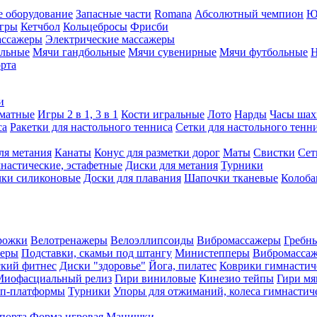
е оборудование
Запасные части
Romana
Абсолютный чемпион
Ю
игры
Кетчбол
Кольцебросы
Фрисби
ассажеры
Электрические массажеры
ольные
Мячи гандбольные
Мячи сувенирные
Мячи футбольные
Н
орта
и
матные
Игры 2 в 1, 3 в 1
Кости игральные
Лото
Нарды
Часы шах
са
Ракетки для настольного тенниса
Сетки для настольного тенн
ля метания
Канаты
Конус для разметки дорог
Маты
Свистки
Сет
настические, эстафетные
Диски для метания
Турники
ки силиконовые
Доски для плавания
Шапочки тканевые
Колоб
рожки
Велотренажеры
Велоэллипсоиды
Вибромассажеры
Гребн
жеры
Подставки, скамьи под штангу
Министепперы
Вибромасса
ский фитнес
Диски "здоровье"
Йога, пилатес
Коврики гимнастич
Миофасциальный релиз
Гири виниловые
Кинезио тейпы
Гири мя
еп-платформы
Турники
Упоры для отжиманий, колеса гимнастич
спорта
Форма игровая
Манишки