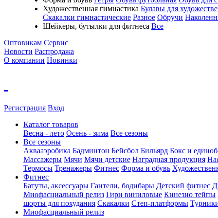
Художественная гимнастика
Булавы для художеств
Скакалки гимнастические
Разное
Обручи
Наколенн
Шейкеры, бутылки для фитнеса
Все
Оптовикам
Сервис
Новости
Распродажа
О компании
Новинки
Регистрация
Вход
Каталог товаров
Весна - лето
Осень - зима
Все сезоны
Все сезоны
Аквааэробика
Бадминтон
Бейсбол
Бильярд
Бокс и единоб
Массажеры
Мячи
Мячи детские
Наградная продукция
На
Термосы
Тренажеры
Фитнес
Форма и обувь
Художествен
Фитнес
Батуты, аксессуары
Гантели, бодибары
Детский фитнес
Д
Миофасциальный релиз
Гири виниловые
Кинезио тейпы
шорты для похудания
Скакалки
Степ-платформы
Турник
Миофасциальный релиз