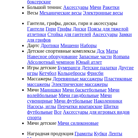
боксерские
Большой теннис
Аксессуары
Мячи
Ракетки
Весы
Механические весы
Электронные весы
Гантели, грифы, диски, гири и аксессуары
Гантели
Гири
Грифы
Диски
Поясы для тяжелой
атлетики
Стойка для гантелей
Аксессуары
Замки
для грифов
Дартс
Дротики
Мишени
Наборы
Детские спортивные комплексы
Дск
Маты
Навесное оборудование
Запасные части
Romana
Абсолютный чемпион
Юный атлет
Игры детские
Бумеранги
Детские палатки
Другие
игры
Кетчбол
Кольцебросы
Фрисби
Массажеры
Деревянные массажеры
Пластиковые
массажеры
Электрические массажеры
Мячи
Манишки
Мячи баскетбольные
Мячи
волейбольные
Мячи гандбольные
Мячи
сувенирные
Мячи футбольные
Наколенники
Насосы, иглы
Перчатки вратарские
Щитки
футбольные
Все
Аксессуары для игровых видов
спорта
Мячи детские
Мячи силиконовые
Наградная продукция
Грамоты
Кубки
Ленты