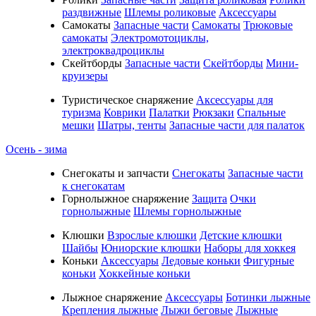
раздвижные
Шлемы роликовые
Аксессуары
Самокаты
Запасные части
Самокаты
Трюковые
самокаты
Электромотоциклы,
электроквадроциклы
Скейтборды
Запасные части
Скейтборды
Мини-
круизеры
Туристическое снаряжение
Аксессуары для
туризма
Коврики
Палатки
Рюкзаки
Спальные
мешки
Шатры, тенты
Запасные части для палаток
Осень - зима
Cнегокаты и запчасти
Снегокаты
Запасные части
к снегокатам
Горнолыжное снаряжение
Защита
Очки
горнолыжные
Шлемы горнолыжные
Клюшки
Взрослые клюшки
Детские клюшки
Шайбы
Юниорские клюшки
Наборы для хоккея
Коньки
Аксессуары
Ледовые коньки
Фигурные
коньки
Хоккейные коньки
Лыжное снаряжение
Аксессуары
Ботинки лыжные
Крепления лыжные
Лыжи беговые
Лыжные