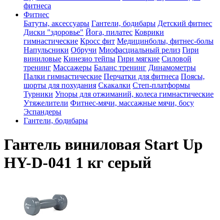
фитнеса
Фитнес
Батуты, аксессуары
Гантели, бодибары
Детский фитнес
Диски "здоровье"
Йога, пилатес
Коврики
гимнастические
Кросс фит
Медицинболы, фитнес-болы
Напульсники
Обручи
Миофасциальный релиз
Гири
виниловые
Кинезио тейпы
Гири мягкие
Силовой
тренинг
Массажеры
Баланс тренинг
Динамометры
Палки гимнастические
Перчатки для фитнеса
Поясы,
шорты для похудания
Скакалки
Степ-платформы
Турники
Упоры для отжиманий, колеса гимнастические
Утяжелители
Фитнес-мячи, массажные мячи, босу
Эспандеры
Гантели, бодибары
Гантель виниловая Start Up
HY-D-041 1 кг серый