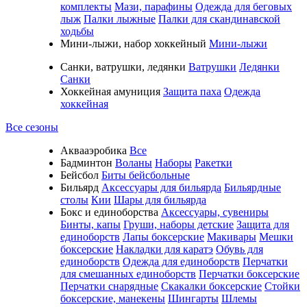
комплекты
Мази, парафины
Одежда для беговых
лыж
Палки лыжные
Палки для скандинавской
ходьбы
Мини-лыжи, набор хоккейный
Мини-лыжи
Санки, ватрушки, ледянки
Ватрушки
Ледянки
Санки
Хоккейная амуниция
Защита паха
Одежда
хоккейная
Все сезоны
Аквааэробика
Все
Бадминтон
Воланы
Наборы
Ракетки
Бейсбол
Биты бейсбольные
Бильярд
Аксессуары для бильярда
Бильярдные
столы
Кии
Шары для бильярда
Бокс и единоборства
Аксессуары, сувениры
Бинты, капы
Груши, наборы детские
Защита для
единоборств
Лапы боксерские
Макивары
Мешки
боксерские
Накладки для каратэ
Обувь для
единоборств
Одежда для единоборств
Перчатки
для смешанных единоборств
Перчатки боксерские
Перчатки снарядные
Скакалки боксерские
Стойки
боксерские, манекены
Шингарты
Шлемы