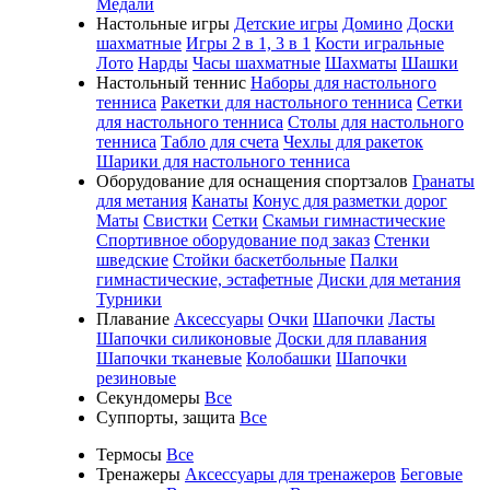
Медали
Настольные игры
Детские игры
Домино
Доски
шахматные
Игры 2 в 1, 3 в 1
Кости игральные
Лото
Нарды
Часы шахматные
Шахматы
Шашки
Настольный теннис
Наборы для настольного
тенниса
Ракетки для настольного тенниса
Сетки
для настольного тенниса
Столы для настольного
тенниса
Табло для счета
Чехлы для ракеток
Шарики для настольного тенниса
Оборудование для оснащения спортзалов
Гранаты
для метания
Канаты
Конус для разметки дорог
Маты
Свистки
Сетки
Скамьи гимнастические
Спортивное оборудование под заказ
Стенки
шведские
Стойки баскетбольные
Палки
гимнастические, эстафетные
Диски для метания
Турники
Плавание
Аксессуары
Очки
Шапочки
Ласты
Шапочки силиконовые
Доски для плавания
Шапочки тканевые
Колобашки
Шапочки
резиновые
Секундомеры
Все
Суппорты, защита
Все
Термосы
Все
Тренажеры
Аксессуары для тренажеров
Беговые