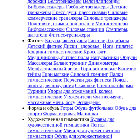
дорожки
Велотренажеры
Велоэллипсоиды
Вибромассажеры
Гребные тренажеры
Детские
тренажеры
Пресс дуги, пресс скамьи
Силовые
коммерческие тренажеры
Силовые тренажеры
Подставки, скамьи под штангу
Министепперы
Вибромассажеры
Силовые станции
Степперы,
шагатели
Фитнес-тренажеры
Фитнес
Батуты, аксессуары
Гантели, бодибары
Детский фитнес
Диски "здоровье"
Йога, пилатес
Коврики гимнастические
Кросс фит
Медицинболы, фитнес-болы
Напульсники
Обручи
Массажеры
Баланс тренинг
Динамометры
Миофасциальный релиз
Гири виниловые
Кинезио
тейпы
Гири мягкие
Силовой тренинг
Палки
гимнастические
Перчатки для фитнеса
Поясы,
шорты для похудания
Скакалки
Степ-платформы
Турники
Упоры для отжиманий, колеса
гимнастические
Утяжелители
Фитнес-мячи,
массажные мячи, босу
Эспандеры
Форма и обувь
Гетры
Обувь футбольная
Обувь для
спорта
Форма игровая
Манишки
Художественная гимнастика
Булавы для
художественной гимнастики
Ленты
гимнастические
Мячи для художественной
гимнастики
Обувь для художественной