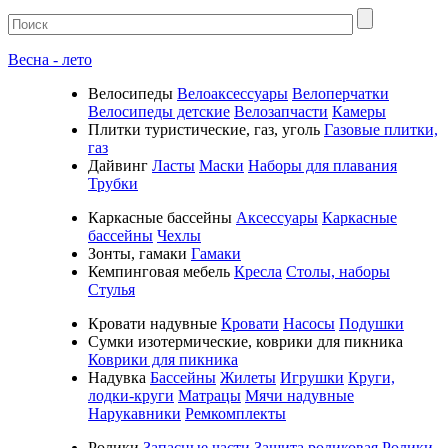
Весна - лето
Велосипеды
Велоаксессуары
Велоперчатки
Велосипеды детские
Велозапчасти
Камеры
Плитки туристические, газ, уголь
Газовые плитки,
газ
Дайвинг
Ласты
Маски
Наборы для плавания
Трубки
Каркасные бассейны
Аксессуары
Каркасные
бассейны
Чехлы
Зонты, гамаки
Гамаки
Кемпинговая мебель
Кресла
Столы, наборы
Стулья
Кровати надувные
Кровати
Насосы
Подушки
Cумки изотермические, коврики для пикника
Коврики для пикника
Надувка
Бассейны
Жилеты
Игрушки
Круги,
лодки-круги
Матрацы
Мячи надувные
Нарукавники
Ремкомплекты
Ролики
Запасные части
Защита роликовая
Ролики