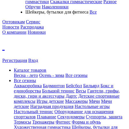
гимнастики
Скакалки гимнастические
Разное
Обручи
Наколенники
Шейкеры, бутылки для фитнеса
Все
Оптовикам
Сервис
Новости
Распродажа
О компании
Новинки
Регистрация
Вход
Каталог товаров
Весна - лето
Осень - зима
Все сезоны
Все сезоны
Аквааэробика
Бадминтон
Бейсбол
Бильярд
Бокс и
единоборства
Большой теннис
Весы
Гантели, грифы,
диски, гири и аксессуары
Дартс
Детские спортивные
комплексы
Игры детские
Массажеры
Мячи
Мячи
детские
Наградная продукция
Настольные игры
Настольный теннис
Оборудование для оснащения
спортзалов
Плавание
Секундомеры
Суппорты, защита
Термосы
Тренажеры
Фитнес
Форма и обувь
Художественная гимнастика
Шейкеры, бутылки для