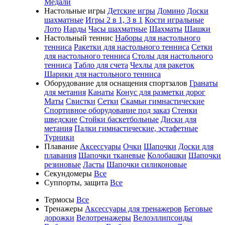
Медали
Настольные игры
Детские игры
Домино
Доски
шахматные
Игры 2 в 1, 3 в 1
Кости игральные
Лото
Нарды
Часы шахматные
Шахматы
Шашки
Настольный теннис
Наборы для настольного
тенниса
Ракетки для настольного тенниса
Сетки
для настольного тенниса
Столы для настольного
тенниса
Табло для счета
Чехлы для ракеток
Шарики для настольного тенниса
Оборудование для оснащения спортзалов
Гранаты
для метания
Канаты
Конус для разметки дорог
Маты
Свистки
Сетки
Скамьи гимнастические
Спортивное оборудование под заказ
Стенки
шведские
Стойки баскетбольные
Диски для
метания
Палки гимнастические, эстафетные
Турники
Плавание
Аксессуары
Очки
Шапочки
Доски для
плавания
Шапочки тканевые
Колобашки
Шапочки
резиновые
Ласты
Шапочки силиконовые
Секундомеры
Все
Суппорты, защита
Все
Термосы
Все
Тренажеры
Аксессуары для тренажеров
Беговые
дорожки
Велотренажеры
Велоэллипсоиды