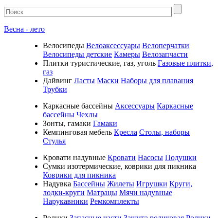
Весна - лето
Велосипеды
Велоаксессуары
Велоперчатки
Велосипеды детские
Камеры
Велозапчасти
Плитки туристические, газ, уголь
Газовые плитки,
газ
Дайвинг
Ласты
Маски
Наборы для плавания
Трубки
Каркасные бассейны
Аксессуары
Каркасные
бассейны
Чехлы
Зонты, гамаки
Гамаки
Кемпинговая мебель
Кресла
Столы, наборы
Стулья
Кровати надувные
Кровати
Насосы
Подушки
Cумки изотермические, коврики для пикника
Коврики для пикника
Надувка
Бассейны
Жилеты
Игрушки
Круги,
лодки-круги
Матрацы
Мячи надувные
Нарукавники
Ремкомплекты
Ролики
Запасные части
Защита роликовая
Ролики