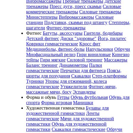
Вибромассажеры
Гребные тренажеры
Детские
тренажеры
Пресс дуги, пресс скамьи
Силовые
коммерческие тренажеры
Силовые тренажеры
Министепперы
Вибромассажеры
Силовые
станции
Подставки, скамьи под штангу
Степперы,
шагатели
Фитнес-тренажеры
Фитнес
Батуты, аксессуары
Гантели, бодибары
Детский фитнес
Диски "здоровье"
Йога, пилатес
Коврики гимнастические
Кросс фит
Медицинболы, фитнес-болы
Напульсники
Обручи
Миофасциальный релиз
Гири виниловые
Кинезио
тейпы
Гири мягкие
Силовой тренинг
Массажеры
Баланс тренинг
Динамометры
Палки
гимнастические
Перчатки для фитнеса
Поясы,
шорты для похудания
Скакалки
Степ-платформы
Турники
Упоры для отжиманий, колеса
гимнастические
Утяжелители
Фитнес-мячи,
массажные мячи, босу
Эспандеры
Форма и обувь
Гетры
Обувь футбольная
Обувь для
спорта
Форма игровая
Манишки
Художественная гимнастика
Булавы для
художественной гимнастики
Ленты
гимнастические
Мячи для художественной
гимнастики
Обувь для художественной
гимнастики
Скакалки гимнастические
Обручи