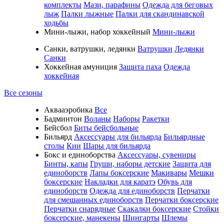
комплекты
Мази, парафины
Одежда для беговых
лыж
Палки лыжные
Палки для скандинавской
ходьбы
Мини-лыжи, набор хоккейный
Мини-лыжи
Санки, ватрушки, ледянки
Ватрушки
Ледянки
Санки
Хоккейная амуниция
Защита паха
Одежда
хоккейная
Все сезоны
Аквааэробика
Все
Бадминтон
Воланы
Наборы
Ракетки
Бейсбол
Биты бейсбольные
Бильярд
Аксессуары для бильярда
Бильярдные
столы
Кии
Шары для бильярда
Бокс и единоборства
Аксессуары, сувениры
Бинты, капы
Груши, наборы детские
Защита для
единоборств
Лапы боксерские
Макивары
Мешки
боксерские
Накладки для каратэ
Обувь для
единоборств
Одежда для единоборств
Перчатки
для смешанных единоборств
Перчатки боксерские
Перчатки снарядные
Скакалки боксерские
Стойки
боксерские, манекены
Шингарты
Шлемы