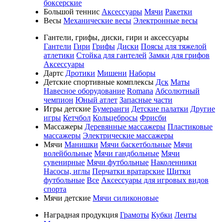
боксерские
Большой теннис
Аксессуары
Мячи
Ракетки
Весы
Механические весы
Электронные весы
Гантели, грифы, диски, гири и аксессуары
Гантели
Гири
Грифы
Диски
Поясы для тяжелой
атлетики
Стойка для гантелей
Замки для грифов
Аксессуары
Дартс
Дротики
Мишени
Наборы
Детские спортивные комплексы
Дск
Маты
Навесное оборудование
Romana
Абсолютный
чемпион
Юный атлет
Запасные части
Игры детские
Бумеранги
Детские палатки
Другие
игры
Кетчбол
Кольцебросы
Фрисби
Массажеры
Деревянные массажеры
Пластиковые
массажеры
Электрические массажеры
Мячи
Манишки
Мячи баскетбольные
Мячи
волейбольные
Мячи гандбольные
Мячи
сувенирные
Мячи футбольные
Наколенники
Насосы, иглы
Перчатки вратарские
Щитки
футбольные
Все
Аксессуары для игровых видов
спорта
Мячи детские
Мячи силиконовые
Наградная продукция
Грамоты
Кубки
Ленты