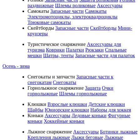
раздвижные
Шлемы роликовые
Аксессуары
Самокаты
Запасные части
Самокаты
Электромотоциклы, электроквадроциклы
Трюковые самокаты
Скейтборды
Запасные части
Скейтборды
Мини-
круизеры
Туристическое снаряжение
Аксессуары для
туризма
Коврики
Палатки
Рюкзаки
Спальные
мешки
Шатры, тенты
Запасные части для палаток
Осень - зима
Cнегокаты и запчасти
Запасные части к
снегокатам
Снегокаты
Горнолыжное снаряжение
Защита
Очки
горнолыжные
Шлемы горнолыжные
Клюшки
Взрослые клюшки
Детские клюшки
Шайбы
Юниорские клюшки
Наборы для хоккея
Коньки
Аксессуары
Ледовые коньки
Фигурные
коньки
Хоккейные коньки
Лыжное снаряжение
Аксессуары
Ботинки лыжные
Крепления лыжные
Лыжи беговые
Лыжные