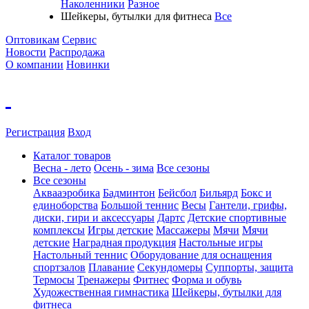
Наколенники
Разное
Шейкеры, бутылки для фитнеса
Все
Оптовикам
Сервис
Новости
Распродажа
О компании
Новинки
Регистрация
Вход
Каталог товаров
Весна - лето
Осень - зима
Все сезоны
Все сезоны
Аквааэробика
Бадминтон
Бейсбол
Бильярд
Бокс и
единоборства
Большой теннис
Весы
Гантели, грифы,
диски, гири и аксессуары
Дартс
Детские спортивные
комплексы
Игры детские
Массажеры
Мячи
Мячи
детские
Наградная продукция
Настольные игры
Настольный теннис
Оборудование для оснащения
спортзалов
Плавание
Секундомеры
Суппорты, защита
Термосы
Тренажеры
Фитнес
Форма и обувь
Художественная гимнастика
Шейкеры, бутылки для
фитнеса