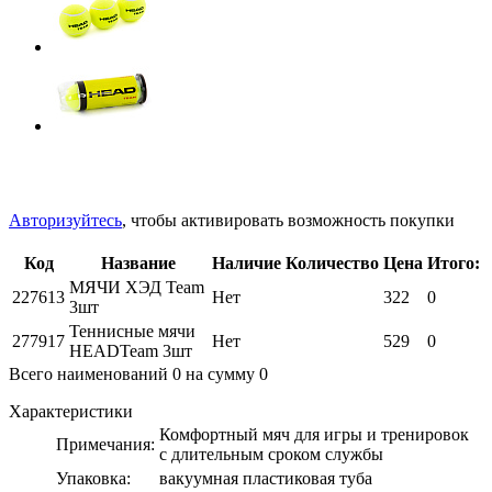
Авторизуйтесь
, чтобы активировать возможность покупки
Код
Название
Наличие
Количество
Цена
Итого:
МЯЧИ ХЭД Team
227613
Нет
322
0
3шт
Теннисные мячи
277917
Нет
529
0
HEADTeam 3шт
Всего наименований
0
на сумму
0
Характеристики
Комфортный мяч для игры и тренировок
Примечания:
с длительным сроком службы
Упаковка:
вакуумная пластиковая туба