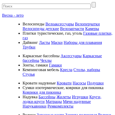
Весна - лето
Велосипеды
Велоаксессуары
Велоперчатки
Велосипеды детские
Велозапчасти
Камеры
Плитки туристические, газ, уголь
Газовые плитки,
газ
Дайвинг
Ласты
Маски
Наборы для плавания
Трубки
Каркасные бассейны
Аксессуары
Каркасные
бассейны
Чехлы
Зонты, гамаки
Гамаки
Кемпинговая мебель
Кресла
Столы, наборы
Стулья
Кровати надувные
Кровати
Насосы
Подушки
Cумки изотермические, коврики для пикника
Коврики для пикника
Надувка
Бассейны
Жилеты
Игрушки
Круги,
лодки-круги
Матрацы
Мячи надувные
Нарукавники
Ремкомплекты
Ролики
Запасные части
Защита роликовая
Ролики