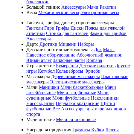
боксерские
Большой теннис
Аксессуары
Мячи
Ракетки
Весы
Механические весы
Электронные весы
Гантели, грифы, диски, гири и аксессуары
Гантели
Гири
Грифы
Диски
Поясы для тяжелой
атлетики
Стойка для гантелей
Замки для грифов
Аксессуары
Дартс
Дротики
Мишени
Наборы
Детские спортивные комплексы
Дск
Маты
Навесное оборудование
Абсолютный чемпион
Юный атлет
Запасные части
Romana
Игры детские
Бумеранги
Детские палатки
Другие
игры
Кетчбол
Кольцебросы
Фрисби
Массажеры
Деревянные массажеры
Пластиковые
массажеры
Электрические массажеры
Мячи
Манишки
Мячи баскетбольные
Мячи
волейбольные
Мячи гандбольные
Мячи
сувенирные
Мячи футбольные
Наколенники
Насосы, иглы
Перчатки вратарские
Щитки
футбольные
Все
Аксессуары для игровых видов
спорта
Мячи детские
Мячи силиконовые
Наградная продукция
Грамоты
Кубки
Ленты