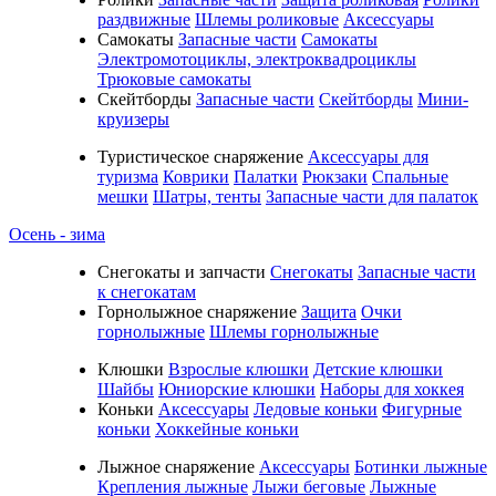
раздвижные
Шлемы роликовые
Аксессуары
Самокаты
Запасные части
Самокаты
Электромотоциклы, электроквадроциклы
Трюковые самокаты
Скейтборды
Запасные части
Скейтборды
Мини-
круизеры
Туристическое снаряжение
Аксессуары для
туризма
Коврики
Палатки
Рюкзаки
Спальные
мешки
Шатры, тенты
Запасные части для палаток
Осень - зима
Cнегокаты и запчасти
Снегокаты
Запасные части
к снегокатам
Горнолыжное снаряжение
Защита
Очки
горнолыжные
Шлемы горнолыжные
Клюшки
Взрослые клюшки
Детские клюшки
Шайбы
Юниорские клюшки
Наборы для хоккея
Коньки
Аксессуары
Ледовые коньки
Фигурные
коньки
Хоккейные коньки
Лыжное снаряжение
Аксессуары
Ботинки лыжные
Крепления лыжные
Лыжи беговые
Лыжные