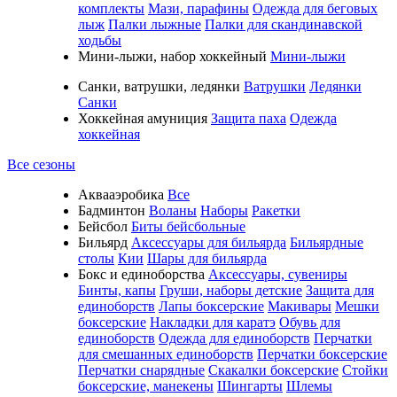
комплекты
Мази, парафины
Одежда для беговых
лыж
Палки лыжные
Палки для скандинавской
ходьбы
Мини-лыжи, набор хоккейный
Мини-лыжи
Санки, ватрушки, ледянки
Ватрушки
Ледянки
Санки
Хоккейная амуниция
Защита паха
Одежда
хоккейная
Все сезоны
Аквааэробика
Все
Бадминтон
Воланы
Наборы
Ракетки
Бейсбол
Биты бейсбольные
Бильярд
Аксессуары для бильярда
Бильярдные
столы
Кии
Шары для бильярда
Бокс и единоборства
Аксессуары, сувениры
Бинты, капы
Груши, наборы детские
Защита для
единоборств
Лапы боксерские
Макивары
Мешки
боксерские
Накладки для каратэ
Обувь для
единоборств
Одежда для единоборств
Перчатки
для смешанных единоборств
Перчатки боксерские
Перчатки снарядные
Скакалки боксерские
Стойки
боксерские, манекены
Шингарты
Шлемы