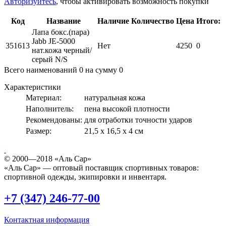
Авторизуйтесь
, чтобы активировать возможность покупки
Код
Название
Наличие
Количество
Цена
Итого:
Лапа бокс.(пара)
Jabb JE-5000
351613
Нет
4250
0
нат.кожа черный/
серый N/S
Всего наименований
0
на сумму
0
Характеристики
Материал:
натуральная кожа
Наполнитель:
пена высокой плотности
Рекомендованы:
для отработки точности ударов
Размер:
21,5 х 16,5 х 4 см
© 2000—2018 «Аль Сар»
«Аль Сар» — оптовый поставщик спортивных товаров:
спортивной одежды, экипировки и инвентаря.
+7 (347) 246-77-00
Контактная информация