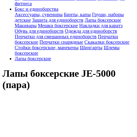
фитнеса
Бокс и единоборства
Аксессуары, сувениры
Бинты, капы
Груши, наборы
детские
Защита для единоборств
Лапы боксерские
Макивары
Мешки боксерские
Накладки для каратэ
Обувь для единоборств
Одежда для единоборств
Перчатки для смешанных единоборств
Перчатки
боксерские
Перчатки снарядные
Скакалки боксерские
Стойки боксерские, манекены
Шингарты
Шлемы
боксерские
Лапы боксерские
Лапы боксерские JE-5000
(пара)