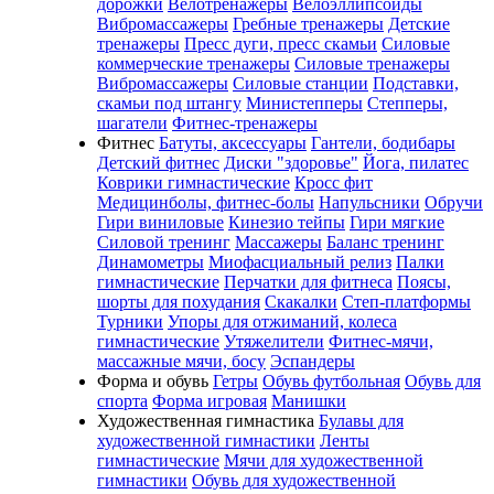
дорожки
Велотренажеры
Велоэллипсоиды
Вибромассажеры
Гребные тренажеры
Детские
тренажеры
Пресс дуги, пресс скамьи
Силовые
коммерческие тренажеры
Силовые тренажеры
Вибромассажеры
Силовые станции
Подставки,
скамьи под штангу
Министепперы
Степперы,
шагатели
Фитнес-тренажеры
Фитнес
Батуты, аксессуары
Гантели, бодибары
Детский фитнес
Диски "здоровье"
Йога, пилатес
Коврики гимнастические
Кросс фит
Медицинболы, фитнес-болы
Напульсники
Обручи
Гири виниловые
Кинезио тейпы
Гири мягкие
Силовой тренинг
Массажеры
Баланс тренинг
Динамометры
Миофасциальный релиз
Палки
гимнастические
Перчатки для фитнеса
Поясы,
шорты для похудания
Скакалки
Степ-платформы
Турники
Упоры для отжиманий, колеса
гимнастические
Утяжелители
Фитнес-мячи,
массажные мячи, босу
Эспандеры
Форма и обувь
Гетры
Обувь футбольная
Обувь для
спорта
Форма игровая
Манишки
Художественная гимнастика
Булавы для
художественной гимнастики
Ленты
гимнастические
Мячи для художественной
гимнастики
Обувь для художественной