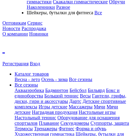
гимнастики
Скакалки гимнастические
Обручи
Наколенники
Разное
Шейкеры, бутылки для фитнеса
Все
Оптовикам
Сервис
Новости
Распродажа
О компании
Новинки
Регистрация
Вход
Каталог товаров
Весна - лето
Осень - зима
Все сезоны
Все сезоны
Аквааэробика
Бадминтон
Бейсбол
Бильярд
Бокс и
единоборства
Большой теннис
Весы
Гантели, грифы,
диски, гири и аксессуары
Дартс
Детские спортивные
комплексы
Игры детские
Массажеры
Мячи
Мячи
детские
Наградная продукция
Настольные игры
Настольный теннис
Оборудование для оснащения
спортзалов
Плавание
Секундомеры
Суппорты, защита
Термосы
Тренажеры
Фитнес
Форма и обувь
Художественная гимнастика
Шейкеры, бутылки для