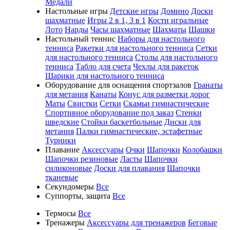
Медали
Настольные игры
Детские игры
Домино
Доски
шахматные
Игры 2 в 1, 3 в 1
Кости игральные
Лото
Нарды
Часы шахматные
Шахматы
Шашки
Настольный теннис
Наборы для настольного
тенниса
Ракетки для настольного тенниса
Сетки
для настольного тенниса
Столы для настольного
тенниса
Табло для счета
Чехлы для ракеток
Шарики для настольного тенниса
Оборудование для оснащения спортзалов
Гранаты
для метания
Канаты
Конус для разметки дорог
Маты
Свистки
Сетки
Скамьи гимнастические
Спортивное оборудование под заказ
Стенки
шведские
Стойки баскетбольные
Диски для
метания
Палки гимнастические, эстафетные
Турники
Плавание
Аксессуары
Очки
Шапочки
Колобашки
Шапочки резиновые
Ласты
Шапочки
силиконовые
Доски для плавания
Шапочки
тканевые
Секундомеры
Все
Суппорты, защита
Все
Термосы
Все
Тренажеры
Аксессуары для тренажеров
Беговые