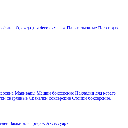
арафины
Одежда для беговых лыж
Палки лыжные
Палки для
серские
Макивары
Мешки боксерские
Накладки для каратэ
тки снарядные
Скакалки боксерские
Стойки боксерские,
телей
Замки для грифов
Аксессуары