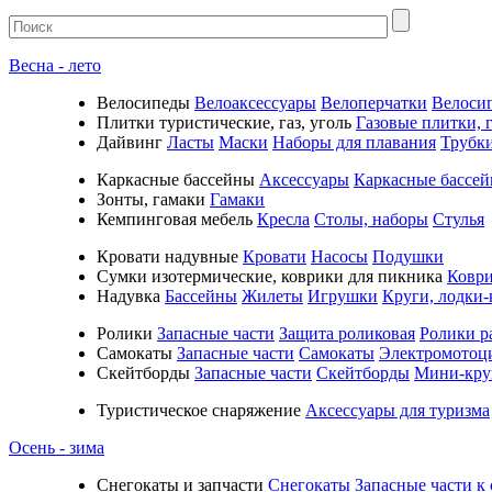
Весна - лето
Велосипеды
Велоаксессуары
Велоперчатки
Велоси
Плитки туристические, газ, уголь
Газовые плитки, г
Дайвинг
Ласты
Маски
Наборы для плавания
Трубк
Каркасные бассейны
Аксессуары
Каркасные бассе
Зонты, гамаки
Гамаки
Кемпинговая мебель
Кресла
Столы, наборы
Стулья
Кровати надувные
Кровати
Насосы
Подушки
Cумки изотермические, коврики для пикника
Коври
Надувка
Бассейны
Жилеты
Игрушки
Круги, лодки-
Ролики
Запасные части
Защита роликовая
Ролики р
Самокаты
Запасные части
Самокаты
Электромотоц
Скейтборды
Запасные части
Скейтборды
Мини-кру
Туристическое снаряжение
Аксессуары для туризма
Осень - зима
Cнегокаты и запчасти
Снегокаты
Запасные части к