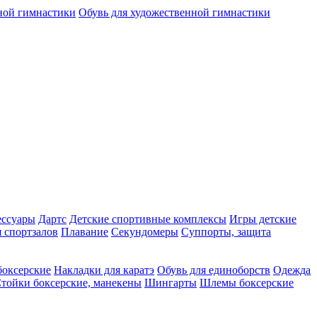
ной гимнастики
Обувь для художественной гимнастики
ессуары
Дартс
Детские спортивные комплексы
Игры детские
 спортзалов
Плавание
Секундомеры
Суппорты, защита
оксерские
Накладки для каратэ
Обувь для единоборств
Одежда
тойки боксерские, манекены
Шингарты
Шлемы боксерские