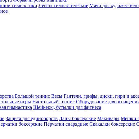
енной гимнастики
Ленты гимнастические
Мячи для художествен
зное
орства
Большой теннис
Весы
Гантели, грифы, диски, гири и акс
стольные игры
Настольный теннис
Оборудование для оснащения
ная гимнастика
Шейкеры, бутылки для фитнеса
ие
Защита для единоборств
Лапы боксерские
Макивары
Мешки б
ерчатки боксерские
Перчатки снарядные
Скакалки боксерские
С