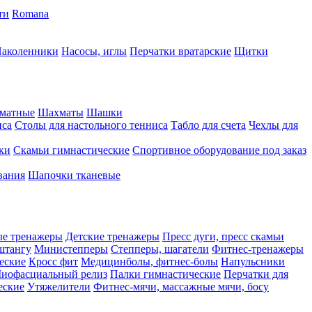
ти
Romana
аколенники
Насосы, иглы
Перчатки вратарские
Щитки
матные
Шахматы
Шашки
иса
Столы для настольного тенниса
Табло для счета
Чехлы для
ки
Скамьи гимнастические
Спортивное оборудование под заказ
вания
Шапочки тканевые
ые тренажеры
Детские тренажеры
Пресс дуги, пресс скамьи
штангу
Министепперы
Степперы, шагатели
Фитнес-тренажеры
еские
Кросс фит
Медицинболы, фитнес-болы
Напульсники
иофасциальный релиз
Палки гимнастические
Перчатки для
еские
Утяжелители
Фитнес-мячи, массажные мячи, босу