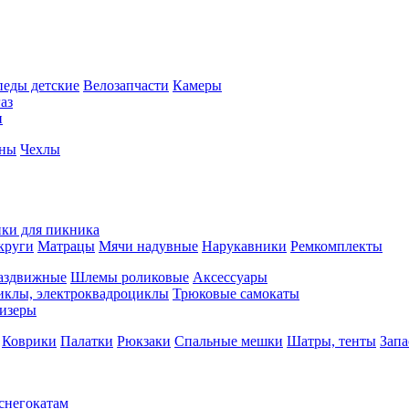
педы детские
Велозапчасти
Камеры
аз
и
йны
Чехлы
ки для пикника
круги
Матрацы
Мячи надувные
Нарукавники
Ремкомплекты
аздвижные
Шлемы роликовые
Аксессуары
иклы, электроквадроциклы
Трюковые самокаты
изеры
Коврики
Палатки
Рюкзаки
Спальные мешки
Шатры, тенты
Запа
 снегокатам