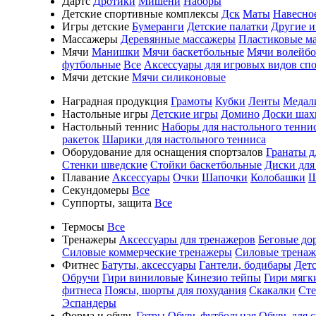
Дартс
Дротики
Мишени
Наборы
Детские спортивные комплексы
Дск
Маты
Навесно
Игры детские
Бумеранги
Детские палатки
Другие 
Массажеры
Деревянные массажеры
Пластиковые м
Мячи
Манишки
Мячи баскетбольные
Мячи волейб
футбольные
Все
Аксессуары для игровых видов сп
Мячи детские
Мячи силиконовые
Наградная продукция
Грамоты
Кубки
Ленты
Медал
Настольные игры
Детские игры
Домино
Доски шах
Настольный теннис
Наборы для настольного тенни
ракеток
Шарики для настольного тенниса
Оборудование для оснащения спортзалов
Гранаты д
Стенки шведские
Стойки баскетбольные
Диски для
Плавание
Аксессуары
Очки
Шапочки
Колобашки
Ш
Секундомеры
Все
Суппорты, защита
Все
Термосы
Все
Тренажеры
Аксессуары для тренажеров
Беговые до
Силовые коммерческие тренажеры
Силовые трена
Фитнес
Батуты, аксессуары
Гантели, бодибары
Дет
Обручи
Гири виниловые
Кинезио тейпы
Гири мягк
фитнеса
Поясы, шорты для похудания
Скакалки
Ст
Эспандеры
Форма и обувь
Гетры
Обувь футбольная
Обувь для 