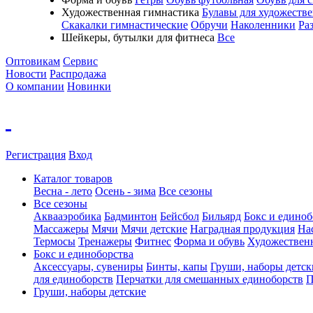
Художественная гимнастика
Булавы для художеств
Скакалки гимнастические
Обручи
Наколенники
Ра
Шейкеры, бутылки для фитнеса
Все
Оптовикам
Сервис
Новости
Распродажа
О компании
Новинки
Регистрация
Вход
Каталог товаров
Весна - лето
Осень - зима
Все сезоны
Все сезоны
Аквааэробика
Бадминтон
Бейсбол
Бильярд
Бокс и единоб
Массажеры
Мячи
Мячи детские
Наградная продукция
На
Термосы
Тренажеры
Фитнес
Форма и обувь
Художествен
Бокс и единоборства
Аксессуары, сувениры
Бинты, капы
Груши, наборы детск
для единоборств
Перчатки для смешанных единоборств
П
Груши, наборы детские