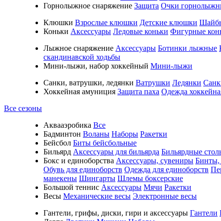
Горнолыжное снаряжение
Защита
Очки горнолыжн
Клюшки
Взрослые клюшки
Детские клюшки
Шайб
Коньки
Аксессуары
Ледовые коньки
Фигурные кон
Лыжное снаряжение
Аксессуары
Ботинки лыжные
скандинавской ходьбы
Мини-лыжи, набор хоккейный
Мини-лыжи
Санки, ватрушки, ледянки
Ватрушки
Ледянки
Санк
Хоккейная амуниция
Защита паха
Одежда хоккейна
Все сезоны
Аквааэробика
Все
Бадминтон
Воланы
Наборы
Ракетки
Бейсбол
Биты бейсбольные
Бильярд
Аксессуары для бильярда
Бильярдные стол
Бокс и единоборства
Аксессуары, сувениры
Бинты,
Обувь для единоборств
Одежда для единоборств
Пе
манекены
Шингарты
Шлемы боксерские
Большой теннис
Аксессуары
Мячи
Ракетки
Весы
Механические весы
Электронные весы
Гантели, грифы, диски, гири и аксессуары
Гантели