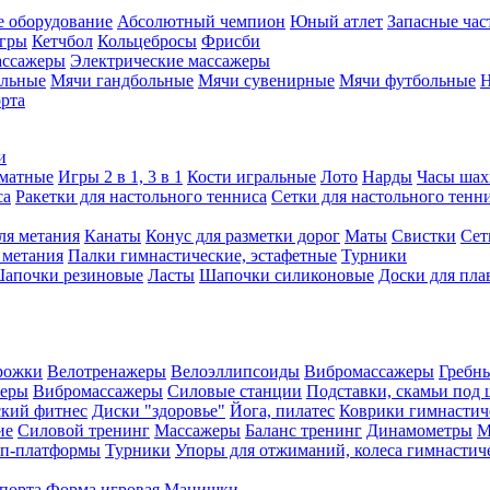
е оборудование
Абсолютный чемпион
Юный атлет
Запасные час
игры
Кетчбол
Кольцебросы
Фрисби
ассажеры
Электрические массажеры
ольные
Мячи гандбольные
Мячи сувенирные
Мячи футбольные
Н
орта
и
матные
Игры 2 в 1, 3 в 1
Кости игральные
Лото
Нарды
Часы шах
са
Ракетки для настольного тенниса
Сетки для настольного тенн
ля метания
Канаты
Конус для разметки дорог
Маты
Свистки
Сет
 метания
Палки гимнастические, эстафетные
Турники
апочки резиновые
Ласты
Шапочки силиконовые
Доски для пла
рожки
Велотренажеры
Велоэллипсоиды
Вибромассажеры
Гребн
жеры
Вибромассажеры
Силовые станции
Подставки, скамьи под 
ский фитнес
Диски "здоровье"
Йога, пилатес
Коврики гимнастич
ие
Силовой тренинг
Массажеры
Баланс тренинг
Динамометры
М
еп-платформы
Турники
Упоры для отжиманий, колеса гимнастич
спорта
Форма игровая
Манишки