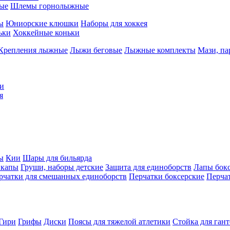
ые
Шлемы горнолыжные
ы
Юниорские клюшки
Наборы для хоккея
ьки
Хоккейные коньки
Крепления лыжные
Лыжи беговые
Лыжные комплекты
Мази, п
и
я
ы
Кии
Шары для бильярда
 капы
Груши, наборы детские
Защита для единоборств
Лапы бок
рчатки для смешанных единоборств
Перчатки боксерские
Перча
Гири
Грифы
Диски
Поясы для тяжелой атлетики
Стойка для ган