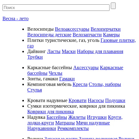
Весна - лето
Велосипеды
Велоаксессуары
Велоперчатки
Велосипеды детские
Велозапчасти
Камеры
Плитки туристические, газ, уголь
Газовые плитки,
газ
Дайвинг
Ласты
Маски
Наборы для плавания
Трубки
Каркасные бассейны
Аксессуары
Каркасные
бассейны
Чехлы
Зонты, гамаки
Гамаки
Кемпинговая мебель
Кресла
Столы, наборы
Стулья
Кровати надувные
Кровати
Насосы
Подушки
Cумки изотермические, коврики для пикника
Коврики для пикника
Надувка
Бассейны
Жилеты
Игрушки
Круги,
лодки-круги
Матрацы
Мячи надувные
Нарукавники
Ремкомплекты
Ролики
Запасные части
Защита роликовая
Ролики