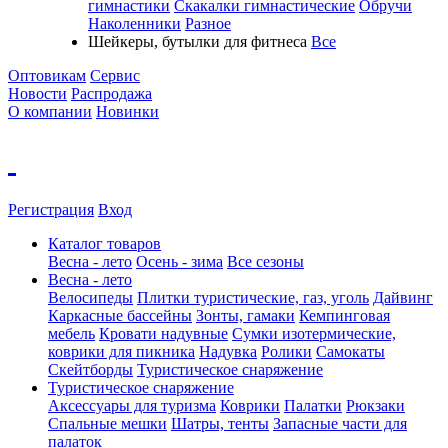
гимнастики
Скакалки гимнастические
Обручи
Наколенники
Разное
Шейкеры, бутылки для фитнеса
Все
Оптовикам
Сервис
Новости
Распродажа
О компании
Новинки
Регистрация
Вход
Каталог товаров
Весна - лето
Осень - зима
Все сезоны
Весна - лето
Велосипеды
Плитки туристические, газ, уголь
Дайвинг
Каркасные бассейны
Зонты, гамаки
Кемпинговая
мебель
Кровати надувные
Cумки изотермические,
коврики для пикника
Надувка
Ролики
Самокаты
Скейтборды
Туристическое снаряжение
Туристическое снаряжение
Аксессуары для туризма
Коврики
Палатки
Рюкзаки
Спальные мешки
Шатры, тенты
Запасные части для
палаток