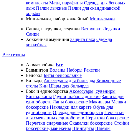
комплекты
Мази, парафины
Одежда для беговых
лыж
Палки лыжные
Палки для скандинавской
ходьбы
Мини-лыжи, набор хоккейный
Мини-лыжи
Санки, ватрушки, ледянки
Ватрушки
Ледянки
Санки
Хоккейная амуниция
Защита паха
Одежда
хоккейная
Все сезоны
Аквааэробика
Все
Бадминтон
Воланы
Наборы
Ракетки
Бейсбол
Биты бейсбольные
Бильярд
Аксессуары для бильярда
Бильярдные
столы
Кии
Шары для бильярда
Бокс и единоборства
Аксессуары, сувениры
Бинты, капы
Груши, наборы детские
Защита для
единоборств
Лапы боксерские
Макивары
Мешки
боксерские
Накладки для каратэ
Обувь для
единоборств
Одежда для единоборств
Перчатки
для смешанных единоборств
Перчатки боксерские
Перчатки снарядные
Скакалки боксерские
Стойки
боксерские, манекены
Шингарты
Шлемы