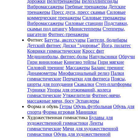
дорожки
Велотренажеры
Велоэллипсоиды
Вибромассажеры
Гребные тренажеры
Детские
тренажеры
Пресс дуги, пресс скамьи
Силовые
коммерческие тренажеры
Силовые тренажеры
Вибромассажеры
Силовые станции
Подставки,
скамьи под штангу
Министепперы
Степперы,
шагатели
Фитнес-тренажеры
Фитнес
Батуты, аксессуары
Гантели, бодибары
Детский фитнес
Диски "здоровье"
Йога, пилатес
Коврики гимнастические
Кросс фит
Медицинболы, фитнес-болы
Напульсники
Обручи
Гири виниловые
Кинезио тейпы
Гири мягкие
Силовой тренинг
Массажеры
Баланс тренинг
Динамометры
Миофасциальный релиз
Палки
гимнастические
Перчатки для фитнеса
Поясы,
шорты для похудания
Скакалки
Степ-платформы
Турники
Упоры для отжиманий, колеса
гимнастические
Утяжелители
Фитнес-мячи,
массажные мячи, босу
Эспандеры
Форма и обувь
Гетры
Обувь футбольная
Обувь для
спорта
Форма игровая
Манишки
Художественная гимнастика
Булавы для
художественной гимнастики
Ленты
гимнастические
Мячи для художественной
гимнастики
Обувь для художественной