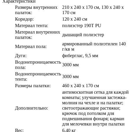
Характеристики
Размеры внутренних
210 х 240 х 170 см, 130 х 240 х
палаток:
170 см
Коридор:
120 х 240 см
Материал тента:
полиэстер 190T PU
Материал внутренних
дышащий полиэстер
палаток:
армированный полиэтилен 140
Материал пола:
г/кв м
Дуги:
фиберглас, 9,5 мм
Водонепроницаемость
3000 мм
пола:
Водонепроницаемость
3000 мм
тента:
Размеры палатки:
460 х 240 х 170 см
антимоскитная сетка для каждой
комнаты; улучшенная застежка-
молния на чехле и на палатке;
Дополнительно:
светоотражающие растяжки;
крючок под потолком для
подвешивания фонаря; карман
для мелочевки внутри палатки
Вес:
6,40 кг