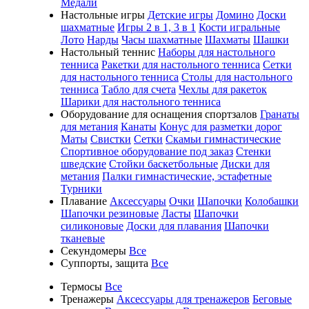
Медали
Настольные игры
Детские игры
Домино
Доски
шахматные
Игры 2 в 1, 3 в 1
Кости игральные
Лото
Нарды
Часы шахматные
Шахматы
Шашки
Настольный теннис
Наборы для настольного
тенниса
Ракетки для настольного тенниса
Сетки
для настольного тенниса
Столы для настольного
тенниса
Табло для счета
Чехлы для ракеток
Шарики для настольного тенниса
Оборудование для оснащения спортзалов
Гранаты
для метания
Канаты
Конус для разметки дорог
Маты
Свистки
Сетки
Скамьи гимнастические
Спортивное оборудование под заказ
Стенки
шведские
Стойки баскетбольные
Диски для
метания
Палки гимнастические, эстафетные
Турники
Плавание
Аксессуары
Очки
Шапочки
Колобашки
Шапочки резиновые
Ласты
Шапочки
силиконовые
Доски для плавания
Шапочки
тканевые
Секундомеры
Все
Суппорты, защита
Все
Термосы
Все
Тренажеры
Аксессуары для тренажеров
Беговые