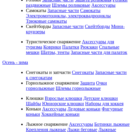
раздвижные
Шлемы роликовые
Аксессуары
Самокаты
Запасные части
Самокаты
Электромотоциклы, электроквадроциклы
Трюковые самокаты
Скейтборды
Запасные части
Скейтборды
Мини-
круизеры
Туристическое снаряжение
Аксессуары для
туризма
Коврики
Палатки
Рюкзаки
Спальные
мешки
Шатры, тенты
Запасные части для палаток
Осень - зима
Cнегокаты и запчасти
Снегокаты
Запасные части
к снегокатам
Горнолыжное снаряжение
Защита
Очки
горнолыжные
Шлемы горнолыжные
Клюшки
Взрослые клюшки
Детские клюшки
Шайбы
Юниорские клюшки
Наборы для хоккея
Коньки
Аксессуары
Ледовые коньки
Фигурные
коньки
Хоккейные коньки
Лыжное снаряжение
Аксессуары
Ботинки лыжные
Крепления лыжные
Лыжи беговые
Лыжные