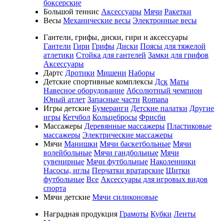
боксерские
Большой теннис
Аксессуары
Мячи
Ракетки
Весы
Механические весы
Электронные весы
Гантели, грифы, диски, гири и аксессуары
Гантели
Гири
Грифы
Диски
Поясы для тяжелой
атлетики
Стойка для гантелей
Замки для грифов
Аксессуары
Дартс
Дротики
Мишени
Наборы
Детские спортивные комплексы
Дск
Маты
Навесное оборудование
Абсолютный чемпион
Юный атлет
Запасные части
Romana
Игры детские
Бумеранги
Детские палатки
Другие
игры
Кетчбол
Кольцебросы
Фрисби
Массажеры
Деревянные массажеры
Пластиковые
массажеры
Электрические массажеры
Мячи
Манишки
Мячи баскетбольные
Мячи
волейбольные
Мячи гандбольные
Мячи
сувенирные
Мячи футбольные
Наколенники
Насосы, иглы
Перчатки вратарские
Щитки
футбольные
Все
Аксессуары для игровых видов
спорта
Мячи детские
Мячи силиконовые
Наградная продукция
Грамоты
Кубки
Ленты