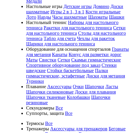
Медали
Настольные игры
Детские игры
Домино
Доски
шахматные
Игры 2 в 1, 3 в 1
Кости игральные
Лото
Нарды
Часы шахматные
Шахматы
Шашки
Настольный теннис
Наборы для настольного
тенниса
Ракетки для настольного тенниса
Сетки
для настольного тенниса
Столы для настольного
тенниса
Табло для счета
Чехлы для ракеток
Шарики для настольного тенниса
Оборудование для оснащения спортзалов
Гранаты
для метания
Канаты
Конус для разметки дорог
Маты
Свистки
Сетки
Скамьи гимнастические
Спортивное оборудование под заказ
Стенки
шведские
Стойки баскетбольные
Палки
гимнастические, эстафетные
Диски для метания
Турники
Плавание
Аксессуары
Очки
Шапочки
Ласты
Шапочки силиконовые
Доски для плавания
Шапочки тканевые
Колобашки
Шапочки
резиновые
Секундомеры
Все
Суппорты, защита
Все
Термосы
Все
Тренажеры
Аксессуары для тренажеров
Беговые