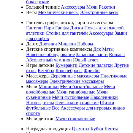
боксерские
Большой теннис
Аксессуары
Мячи
Ракетки
Весы
Механические весы
Электронные весы
Гантели, грифы, диски, гири и аксессуары
Гантели
Гири
Грифы
Диски
Поясы для тяжелой
атлетики
Стойка для гантелей
Аксессуары
Замки
для грифов
Дартс
Дротики
Мишени
Наборы
Детские спортивные комплексы
Дск
Маты
Навесное оборудование
Запасные части
Romana
Абсолютный чемпион
Юный атлет
Игры детские
Бумеранги
Детские палатки
Другие
игры
Кетчбол
Кольцебросы
Фрисби
Массажеры
Деревянные массажеры
Пластиковые
массажеры
Электрические массажеры
Мячи
Манишки
Мячи баскетбольные
Мячи
волейбольные
Мячи гандбольные
Мячи
сувенирные
Мячи футбольные
Наколенники
Насосы, иглы
Перчатки вратарские
Щитки
футбольные
Все
Аксессуары для игровых видов
спорта
Мячи детские
Мячи силиконовые
Наградная продукция
Грамоты
Кубки
Ленты