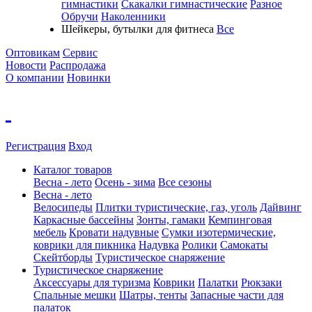
гимнастики
Скакалки гимнастические
Разное
Обручи
Наколенники
Шейкеры, бутылки для фитнеса
Все
Оптовикам
Сервис
Новости
Распродажа
О компании
Новинки
Регистрация
Вход
Каталог товаров
Весна - лето
Осень - зима
Все сезоны
Весна - лето
Велосипеды
Плитки туристические, газ, уголь
Дайвинг
Каркасные бассейны
Зонты, гамаки
Кемпинговая
мебель
Кровати надувные
Cумки изотермические,
коврики для пикника
Надувка
Ролики
Самокаты
Скейтборды
Туристическое снаряжение
Туристическое снаряжение
Аксессуары для туризма
Коврики
Палатки
Рюкзаки
Спальные мешки
Шатры, тенты
Запасные части для
палаток