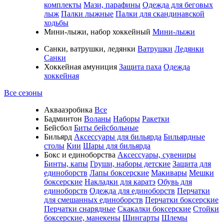
комплекты
Мази, парафины
Одежда для беговых
лыж
Палки лыжные
Палки для скандинавской
ходьбы
Мини-лыжи, набор хоккейный
Мини-лыжи
Санки, ватрушки, ледянки
Ватрушки
Ледянки
Санки
Хоккейная амуниция
Защита паха
Одежда
хоккейная
Все сезоны
Аквааэробика
Все
Бадминтон
Воланы
Наборы
Ракетки
Бейсбол
Биты бейсбольные
Бильярд
Аксессуары для бильярда
Бильярдные
столы
Кии
Шары для бильярда
Бокс и единоборства
Аксессуары, сувениры
Бинты, капы
Груши, наборы детские
Защита для
единоборств
Лапы боксерские
Макивары
Мешки
боксерские
Накладки для каратэ
Обувь для
единоборств
Одежда для единоборств
Перчатки
для смешанных единоборств
Перчатки боксерские
Перчатки снарядные
Скакалки боксерские
Стойки
боксерские, манекены
Шингарты
Шлемы