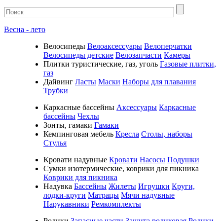
Весна - лето
Велосипеды
Велоаксессуары
Велоперчатки
Велосипеды детские
Велозапчасти
Камеры
Плитки туристические, газ, уголь
Газовые плитки,
газ
Дайвинг
Ласты
Маски
Наборы для плавания
Трубки
Каркасные бассейны
Аксессуары
Каркасные
бассейны
Чехлы
Зонты, гамаки
Гамаки
Кемпинговая мебель
Кресла
Столы, наборы
Стулья
Кровати надувные
Кровати
Насосы
Подушки
Cумки изотермические, коврики для пикника
Коврики для пикника
Надувка
Бассейны
Жилеты
Игрушки
Круги,
лодки-круги
Матрацы
Мячи надувные
Нарукавники
Ремкомплекты
Ролики
Запасные части
Защита роликовая
Ролики