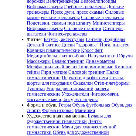
дорожки
Велотренажеры
Велоэллипсоиды
Вибромассажеры
Гребные тренажеры
Детские
тренажеры
Пресс дуги, пресс скамьи
Силовые
коммерческие тренажеры
Силовые тренажеры
Подставки, скамьи под штангу
Министепперы
Вибромассажеры
Силовые станции
Степперы,
шагатели
Фитнес-тренажеры
Фитнес
Батуты, аксессуары
Гантели, бодибары
Детский фитнес
Диски "здоровье"
Йога, пилатес
Коврики гимнастические
Кросс фит
Медицинболы, фитнес-болы
Напульсники
Обручи
Массажеры
Баланс тренинг
Динамометры
Миофасциальный релиз
Гири виниловые
Кинезио
тейпы
Гири мягкие
Силовой тренинг
Палки
гимнастические
Перчатки для фитнеса
Поясы,
шорты для похудания
Скакалки
Степ-платформы
Турники
Упоры для отжиманий, колеса
гимнастические
Утяжелители
Фитнес-мячи,
массажные мячи, босу
Эспандеры
Форма и обувь
Гетры
Обувь футбольная
Обувь для
спорта
Форма игровая
Манишки
Художественная гимнастика
Булавы для
художественной гимнастики
Ленты
гимнастические
Мячи для художественной
гимнастики
Обувь для художественной