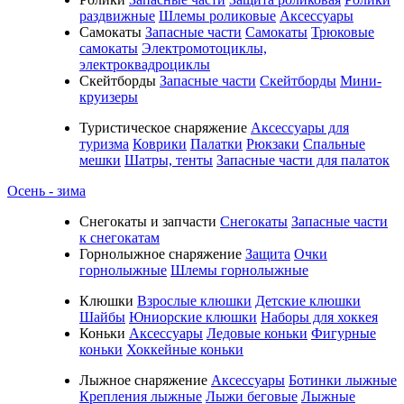
раздвижные
Шлемы роликовые
Аксессуары
Самокаты
Запасные части
Самокаты
Трюковые
самокаты
Электромотоциклы,
электроквадроциклы
Скейтборды
Запасные части
Скейтборды
Мини-
круизеры
Туристическое снаряжение
Аксессуары для
туризма
Коврики
Палатки
Рюкзаки
Спальные
мешки
Шатры, тенты
Запасные части для палаток
Осень - зима
Cнегокаты и запчасти
Снегокаты
Запасные части
к снегокатам
Горнолыжное снаряжение
Защита
Очки
горнолыжные
Шлемы горнолыжные
Клюшки
Взрослые клюшки
Детские клюшки
Шайбы
Юниорские клюшки
Наборы для хоккея
Коньки
Аксессуары
Ледовые коньки
Фигурные
коньки
Хоккейные коньки
Лыжное снаряжение
Аксессуары
Ботинки лыжные
Крепления лыжные
Лыжи беговые
Лыжные