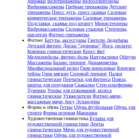
дорожки
Велотренажеры
Велоэллипсоиды
Вибромассажеры
Гребные тренажеры
Детские
тренажеры
Пресс дуги, пресс скамьи
Силовые
коммерческие тренажеры
Силовые тренажеры
Подставки, скамьи под штангу
Министепперы
Вибромассажеры
Силовые станции
Степперы,
шагатели
Фитнес-тренажеры
Фитнес
Батуты, аксессуары
Гантели, бодибары
Детский фитнес
Диски "здоровье"
Йога, пилатес
Коврики гимнастические
Кросс фит
Медицинболы, фитнес-болы
Напульсники
Обручи
Массажеры
Баланс тренинг
Динамометры
Миофасциальный релиз
Гири виниловые
Кинезио
тейпы
Гири мягкие
Силовой тренинг
Палки
гимнастические
Перчатки для фитнеса
Поясы,
шорты для похудания
Скакалки
Степ-платформы
Турники
Упоры для отжиманий, колеса
гимнастические
Утяжелители
Фитнес-мячи,
массажные мячи, босу
Эспандеры
Форма и обувь
Гетры
Обувь футбольная
Обувь для
спорта
Форма игровая
Манишки
Художественная гимнастика
Булавы для
художественной гимнастики
Ленты
гимнастические
Мячи для художественной
гимнастики
Обувь для художественной