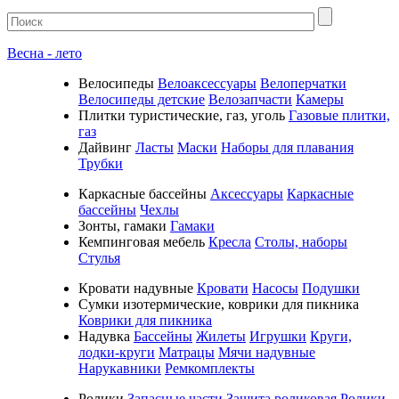
Весна - лето
Велосипеды
Велоаксессуары
Велоперчатки
Велосипеды детские
Велозапчасти
Камеры
Плитки туристические, газ, уголь
Газовые плитки,
газ
Дайвинг
Ласты
Маски
Наборы для плавания
Трубки
Каркасные бассейны
Аксессуары
Каркасные
бассейны
Чехлы
Зонты, гамаки
Гамаки
Кемпинговая мебель
Кресла
Столы, наборы
Стулья
Кровати надувные
Кровати
Насосы
Подушки
Cумки изотермические, коврики для пикника
Коврики для пикника
Надувка
Бассейны
Жилеты
Игрушки
Круги,
лодки-круги
Матрацы
Мячи надувные
Нарукавники
Ремкомплекты
Ролики
Запасные части
Защита роликовая
Ролики