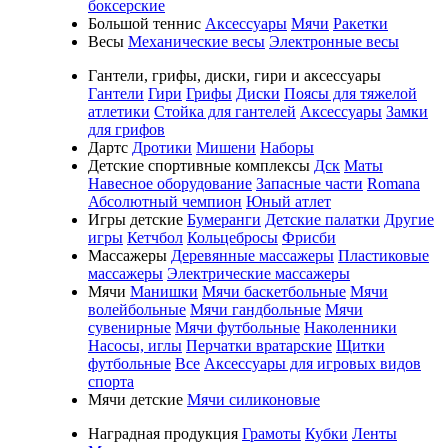
боксерские
Большой теннис
Аксессуары
Мячи
Ракетки
Весы
Механические весы
Электронные весы
Гантели, грифы, диски, гири и аксессуары
Гантели
Гири
Грифы
Диски
Поясы для тяжелой
атлетики
Стойка для гантелей
Аксессуары
Замки
для грифов
Дартс
Дротики
Мишени
Наборы
Детские спортивные комплексы
Дск
Маты
Навесное оборудование
Запасные части
Romana
Абсолютный чемпион
Юный атлет
Игры детские
Бумеранги
Детские палатки
Другие
игры
Кетчбол
Кольцебросы
Фрисби
Массажеры
Деревянные массажеры
Пластиковые
массажеры
Электрические массажеры
Мячи
Манишки
Мячи баскетбольные
Мячи
волейбольные
Мячи гандбольные
Мячи
сувенирные
Мячи футбольные
Наколенники
Насосы, иглы
Перчатки вратарские
Щитки
футбольные
Все
Аксессуары для игровых видов
спорта
Мячи детские
Мячи силиконовые
Наградная продукция
Грамоты
Кубки
Ленты