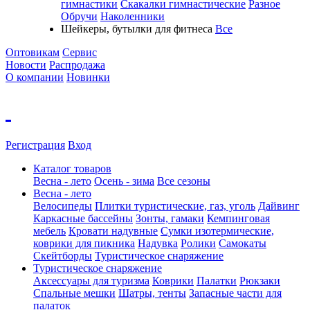
гимнастики
Скакалки гимнастические
Разное
Обручи
Наколенники
Шейкеры, бутылки для фитнеса
Все
Оптовикам
Сервис
Новости
Распродажа
О компании
Новинки
Регистрация
Вход
Каталог товаров
Весна - лето
Осень - зима
Все сезоны
Весна - лето
Велосипеды
Плитки туристические, газ, уголь
Дайвинг
Каркасные бассейны
Зонты, гамаки
Кемпинговая
мебель
Кровати надувные
Cумки изотермические,
коврики для пикника
Надувка
Ролики
Самокаты
Скейтборды
Туристическое снаряжение
Туристическое снаряжение
Аксессуары для туризма
Коврики
Палатки
Рюкзаки
Спальные мешки
Шатры, тенты
Запасные части для
палаток