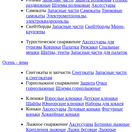
раздвижные
Шлемы роликовые
Аксессуары
Самокаты
Запасные части
Самокаты
Трюковые
самокаты
Электромотоциклы,
электроквадроциклы
Скейтборды
Запасные части
Скейтборды
Мини-
круизеры
Туристическое снаряжение
Аксессуары для
туризма
Коврики
Палатки
Рюкзаки
Спальные
мешки
Шатры, тенты
Запасные части для палаток
Осень - зима
Cнегокаты и запчасти
Снегокаты
Запасные части
к снегокатам
Горнолыжное снаряжение
Защита
Очки
горнолыжные
Шлемы горнолыжные
Клюшки
Взрослые клюшки
Детские клюшки
Шайбы
Юниорские клюшки
Наборы для хоккея
Коньки
Аксессуары
Ледовые коньки
Фигурные
коньки
Хоккейные коньки
Лыжное снаряжение
Аксессуары
Ботинки лыжные
Крепления лыжные
Лыжи беговые
Лыжные