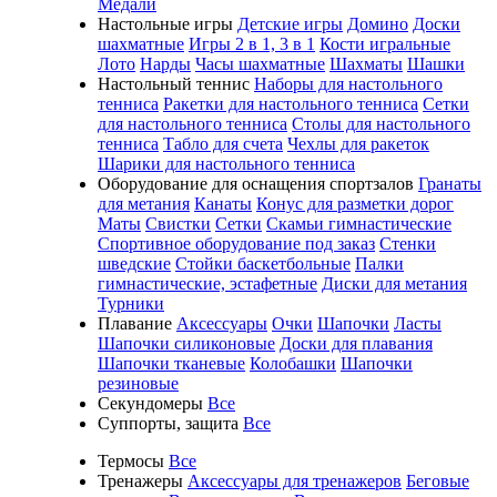
Медали
Настольные игры
Детские игры
Домино
Доски
шахматные
Игры 2 в 1, 3 в 1
Кости игральные
Лото
Нарды
Часы шахматные
Шахматы
Шашки
Настольный теннис
Наборы для настольного
тенниса
Ракетки для настольного тенниса
Сетки
для настольного тенниса
Столы для настольного
тенниса
Табло для счета
Чехлы для ракеток
Шарики для настольного тенниса
Оборудование для оснащения спортзалов
Гранаты
для метания
Канаты
Конус для разметки дорог
Маты
Свистки
Сетки
Скамьи гимнастические
Спортивное оборудование под заказ
Стенки
шведские
Стойки баскетбольные
Палки
гимнастические, эстафетные
Диски для метания
Турники
Плавание
Аксессуары
Очки
Шапочки
Ласты
Шапочки силиконовые
Доски для плавания
Шапочки тканевые
Колобашки
Шапочки
резиновые
Секундомеры
Все
Суппорты, защита
Все
Термосы
Все
Тренажеры
Аксессуары для тренажеров
Беговые