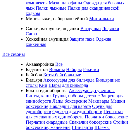
комплекты
Мази, парафины
Одежда для беговых
лыж
Палки лыжные
Палки для скандинавской
ходьбы
Мини-лыжи, набор хоккейный
Мини-лыжи
Санки, ватрушки, ледянки
Ватрушки
Ледянки
Санки
Хоккейная амуниция
Защита паха
Одежда
хоккейная
Все сезоны
Аквааэробика
Все
Бадминтон
Воланы
Наборы
Ракетки
Бейсбол
Биты бейсбольные
Бильярд
Аксессуары для бильярда
Бильярдные
столы
Кии
Шары для бильярда
Бокс и единоборства
Аксессуары, сувениры
Бинты, капы
Груши, наборы детские
Защита для
единоборств
Лапы боксерские
Макивары
Мешки
боксерские
Накладки для каратэ
Обувь для
единоборств
Одежда для единоборств
Перчатки
для смешанных единоборств
Перчатки боксерские
Перчатки снарядные
Скакалки боксерские
Стойки
боксерские, манекены
Шингарты
Шлемы