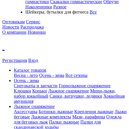
гимнастики
Скакалки гимнастические
Обручи
Наколенники
Разное
Шейкеры, бутылки для фитнеса
Все
Оптовикам
Сервис
Новости
Распродажа
О компании
Новинки
Регистрация
Вход
Каталог товаров
Весна - лето
Осень - зима
Все сезоны
Осень - зима
Cнегокаты и запчасти
Горнолыжное снаряжение
Клюшки
Коньки
Лыжное снаряжение
Мини-лыжи,
набор хоккейный
Санки, ватрушки, ледянки
Хоккейная
амуниция
Лыжное снаряжение
Аксессуары
Ботинки лыжные
Крепления лыжные
Лыжи
беговые
Лыжные комплекты
Мази, парафины
Одежда
для беговых лыж
Палки лыжные
Палки для
скандинавской ходьбы