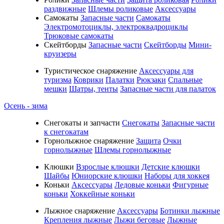
раздвижные
Шлемы роликовые
Аксессуары
Самокаты
Запасные части
Самокаты
Электромотоциклы, электроквадроциклы
Трюковые самокаты
Скейтборды
Запасные части
Скейтборды
Мини-
круизеры
Туристическое снаряжение
Аксессуары для
туризма
Коврики
Палатки
Рюкзаки
Спальные
мешки
Шатры, тенты
Запасные части для палаток
Осень - зима
Cнегокаты и запчасти
Снегокаты
Запасные части
к снегокатам
Горнолыжное снаряжение
Защита
Очки
горнолыжные
Шлемы горнолыжные
Клюшки
Взрослые клюшки
Детские клюшки
Шайбы
Юниорские клюшки
Наборы для хоккея
Коньки
Аксессуары
Ледовые коньки
Фигурные
коньки
Хоккейные коньки
Лыжное снаряжение
Аксессуары
Ботинки лыжные
Крепления лыжные
Лыжи беговые
Лыжные