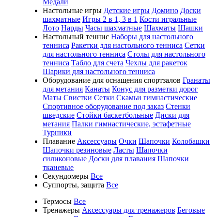
Медали
Настольные игры
Детские игры
Домино
Доски
шахматные
Игры 2 в 1, 3 в 1
Кости игральные
Лото
Нарды
Часы шахматные
Шахматы
Шашки
Настольный теннис
Наборы для настольного
тенниса
Ракетки для настольного тенниса
Сетки
для настольного тенниса
Столы для настольного
тенниса
Табло для счета
Чехлы для ракеток
Шарики для настольного тенниса
Оборудование для оснащения спортзалов
Гранаты
для метания
Канаты
Конус для разметки дорог
Маты
Свистки
Сетки
Скамьи гимнастические
Спортивное оборудование под заказ
Стенки
шведские
Стойки баскетбольные
Диски для
метания
Палки гимнастические, эстафетные
Турники
Плавание
Аксессуары
Очки
Шапочки
Колобашки
Шапочки резиновые
Ласты
Шапочки
силиконовые
Доски для плавания
Шапочки
тканевые
Секундомеры
Все
Суппорты, защита
Все
Термосы
Все
Тренажеры
Аксессуары для тренажеров
Беговые