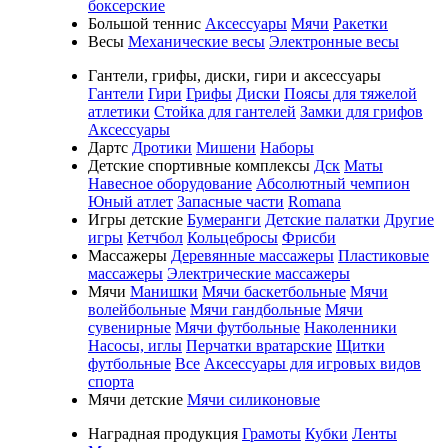
боксерские
Большой теннис
Аксессуары
Мячи
Ракетки
Весы
Механические весы
Электронные весы
Гантели, грифы, диски, гири и аксессуары
Гантели
Гири
Грифы
Диски
Поясы для тяжелой
атлетики
Стойка для гантелей
Замки для грифов
Аксессуары
Дартс
Дротики
Мишени
Наборы
Детские спортивные комплексы
Дск
Маты
Навесное оборудование
Абсолютный чемпион
Юный атлет
Запасные части
Romana
Игры детские
Бумеранги
Детские палатки
Другие
игры
Кетчбол
Кольцебросы
Фрисби
Массажеры
Деревянные массажеры
Пластиковые
массажеры
Электрические массажеры
Мячи
Манишки
Мячи баскетбольные
Мячи
волейбольные
Мячи гандбольные
Мячи
сувенирные
Мячи футбольные
Наколенники
Насосы, иглы
Перчатки вратарские
Щитки
футбольные
Все
Аксессуары для игровых видов
спорта
Мячи детские
Мячи силиконовые
Наградная продукция
Грамоты
Кубки
Ленты