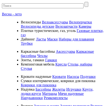
Весна - лето
Велосипеды
Велоаксессуары
Велоперчатки
Велосипеды детские
Велозапчасти
Камеры
Плитки туристические, газ, уголь
Газовые плитки,
газ
Дайвинг
Ласты
Маски
Наборы для плавания
Трубки
Каркасные бассейны
Аксессуары
Каркасные
бассейны
Чехлы
Зонты, гамаки
Гамаки
Кемпинговая мебель
Кресла
Столы, наборы
Стулья
Кровати надувные
Кровати
Насосы
Подушки
Cумки изотермические, коврики для пикника
Коврики для пикника
Надувка
Бассейны
Жилеты
Игрушки
Круги,
лодки-круги
Матрацы
Мячи надувные
Нарукавники
Ремкомплекты
Ролики
Запасные части
Защита роликовая
Ролики