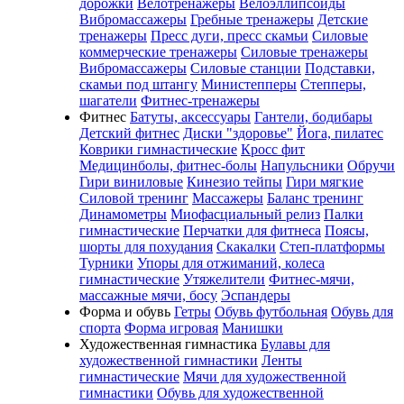
дорожки
Велотренажеры
Велоэллипсоиды
Вибромассажеры
Гребные тренажеры
Детские
тренажеры
Пресс дуги, пресс скамьи
Силовые
коммерческие тренажеры
Силовые тренажеры
Вибромассажеры
Силовые станции
Подставки,
скамьи под штангу
Министепперы
Степперы,
шагатели
Фитнес-тренажеры
Фитнес
Батуты, аксессуары
Гантели, бодибары
Детский фитнес
Диски "здоровье"
Йога, пилатес
Коврики гимнастические
Кросс фит
Медицинболы, фитнес-болы
Напульсники
Обручи
Гири виниловые
Кинезио тейпы
Гири мягкие
Силовой тренинг
Массажеры
Баланс тренинг
Динамометры
Миофасциальный релиз
Палки
гимнастические
Перчатки для фитнеса
Поясы,
шорты для похудания
Скакалки
Степ-платформы
Турники
Упоры для отжиманий, колеса
гимнастические
Утяжелители
Фитнес-мячи,
массажные мячи, босу
Эспандеры
Форма и обувь
Гетры
Обувь футбольная
Обувь для
спорта
Форма игровая
Манишки
Художественная гимнастика
Булавы для
художественной гимнастики
Ленты
гимнастические
Мячи для художественной
гимнастики
Обувь для художественной