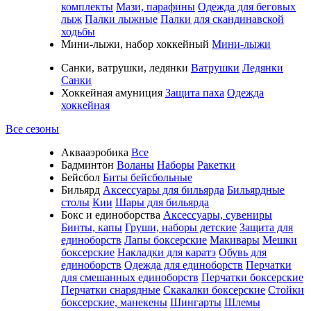
комплекты
Мази, парафины
Одежда для беговых
лыж
Палки лыжные
Палки для скандинавской
ходьбы
Мини-лыжи, набор хоккейный
Мини-лыжи
Санки, ватрушки, ледянки
Ватрушки
Ледянки
Санки
Хоккейная амуниция
Защита паха
Одежда
хоккейная
Все сезоны
Аквааэробика
Все
Бадминтон
Воланы
Наборы
Ракетки
Бейсбол
Биты бейсбольные
Бильярд
Аксессуары для бильярда
Бильярдные
столы
Кии
Шары для бильярда
Бокс и единоборства
Аксессуары, сувениры
Бинты, капы
Груши, наборы детские
Защита для
единоборств
Лапы боксерские
Макивары
Мешки
боксерские
Накладки для каратэ
Обувь для
единоборств
Одежда для единоборств
Перчатки
для смешанных единоборств
Перчатки боксерские
Перчатки снарядные
Скакалки боксерские
Стойки
боксерские, манекены
Шингарты
Шлемы