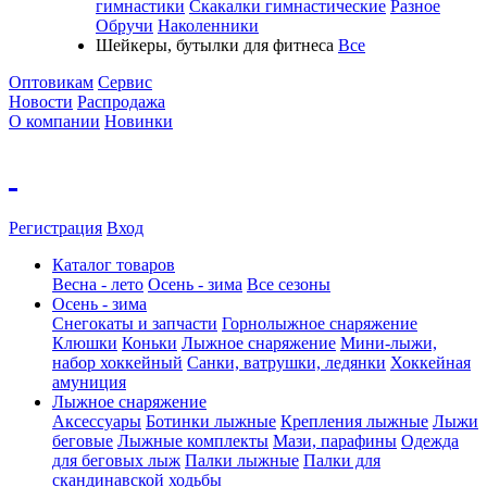
гимнастики
Скакалки гимнастические
Разное
Обручи
Наколенники
Шейкеры, бутылки для фитнеса
Все
Оптовикам
Сервис
Новости
Распродажа
О компании
Новинки
Регистрация
Вход
Каталог товаров
Весна - лето
Осень - зима
Все сезоны
Осень - зима
Cнегокаты и запчасти
Горнолыжное снаряжение
Клюшки
Коньки
Лыжное снаряжение
Мини-лыжи,
набор хоккейный
Санки, ватрушки, ледянки
Хоккейная
амуниция
Лыжное снаряжение
Аксессуары
Ботинки лыжные
Крепления лыжные
Лыжи
беговые
Лыжные комплекты
Мази, парафины
Одежда
для беговых лыж
Палки лыжные
Палки для
скандинавской ходьбы