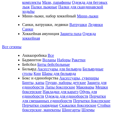
комплекты
Мази, парафины
Одежда для беговых
лыж
Палки лыжные
Палки для скандинавской
ходьбы
Мини-лыжи, набор хоккейный
Мини-лыжи
Санки, ватрушки, ледянки
Ватрушки
Ледянки
Санки
Хоккейная амуниция
Защита паха
Одежда
хоккейная
Все сезоны
Аквааэробика
Все
Бадминтон
Воланы
Наборы
Ракетки
Бейсбол
Биты бейсбольные
Бильярд
Аксессуары для бильярда
Бильярдные
столы
Кии
Шары для бильярда
Бокс и единоборства
Аксессуары, сувениры
Бинты, капы
Груши, наборы детские
Защита для
единоборств
Лапы боксерские
Макивары
Мешки
боксерские
Накладки для каратэ
Обувь для
единоборств
Одежда для единоборств
Перчатки
для смешанных единоборств
Перчатки боксерские
Перчатки снарядные
Скакалки боксерские
Стойки
боксерские, манекены
Шингарты
Шлемы