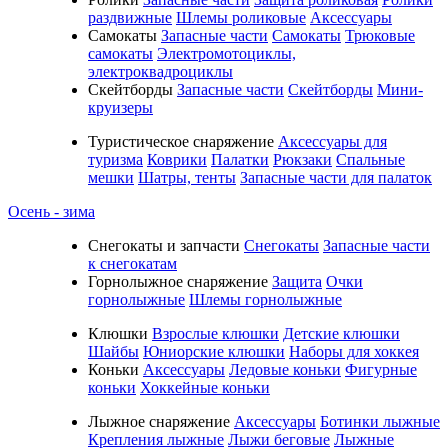
раздвижные
Шлемы роликовые
Аксессуары
Самокаты
Запасные части
Самокаты
Трюковые
самокаты
Электромотоциклы,
электроквадроциклы
Скейтборды
Запасные части
Скейтборды
Мини-
круизеры
Туристическое снаряжение
Аксессуары для
туризма
Коврики
Палатки
Рюкзаки
Спальные
мешки
Шатры, тенты
Запасные части для палаток
Осень - зима
Cнегокаты и запчасти
Снегокаты
Запасные части
к снегокатам
Горнолыжное снаряжение
Защита
Очки
горнолыжные
Шлемы горнолыжные
Клюшки
Взрослые клюшки
Детские клюшки
Шайбы
Юниорские клюшки
Наборы для хоккея
Коньки
Аксессуары
Ледовые коньки
Фигурные
коньки
Хоккейные коньки
Лыжное снаряжение
Аксессуары
Ботинки лыжные
Крепления лыжные
Лыжи беговые
Лыжные