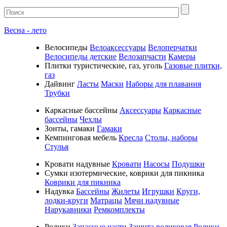
Весна - лето
Велосипеды
Велоаксессуары
Велоперчатки
Велосипеды детские
Велозапчасти
Камеры
Плитки туристические, газ, уголь
Газовые плитки,
газ
Дайвинг
Ласты
Маски
Наборы для плавания
Трубки
Каркасные бассейны
Аксессуары
Каркасные
бассейны
Чехлы
Зонты, гамаки
Гамаки
Кемпинговая мебель
Кресла
Столы, наборы
Стулья
Кровати надувные
Кровати
Насосы
Подушки
Cумки изотермические, коврики для пикника
Коврики для пикника
Надувка
Бассейны
Жилеты
Игрушки
Круги,
лодки-круги
Матрацы
Мячи надувные
Нарукавники
Ремкомплекты
Ролики
Запасные части
Защита роликовая
Ролики