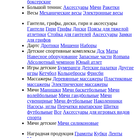
боксерские
Большой теннис
Аксессуары
Мячи
Ракетки
Весы
Механические весы
Электронные весы
Гантели, грифы, диски, гири и аксессуары
Гантели
Гири
Грифы
Диски
Поясы для тяжелой
атлетики
Стойка для гантелей
Аксессуары
Замки
для грифов
Дартс
Дротики
Мишени
Наборы
Детские спортивные комплексы
Дск
Маты
Навесное оборудование
Запасные части
Romana
Абсолютный чемпион
Юный атлет
Игры детские
Бумеранги
Детские палатки
Другие
игры
Кетчбол
Кольцебросы
Фрисби
Массажеры
Деревянные массажеры
Пластиковые
массажеры
Электрические массажеры
Мячи
Манишки
Мячи баскетбольные
Мячи
волейбольные
Мячи гандбольные
Мячи
сувенирные
Мячи футбольные
Наколенники
Насосы, иглы
Перчатки вратарские
Щитки
футбольные
Все
Аксессуары для игровых видов
спорта
Мячи детские
Мячи силиконовые
Наградная продукция
Грамоты
Кубки
Ленты