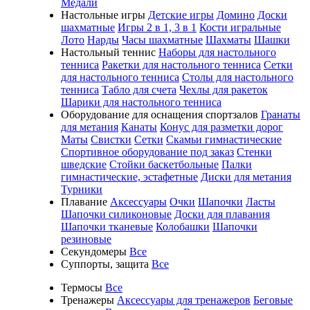
Медали
Настольные игры
Детские игры
Домино
Доски
шахматные
Игры 2 в 1, 3 в 1
Кости игральные
Лото
Нарды
Часы шахматные
Шахматы
Шашки
Настольный теннис
Наборы для настольного
тенниса
Ракетки для настольного тенниса
Сетки
для настольного тенниса
Столы для настольного
тенниса
Табло для счета
Чехлы для ракеток
Шарики для настольного тенниса
Оборудование для оснащения спортзалов
Гранаты
для метания
Канаты
Конус для разметки дорог
Маты
Свистки
Сетки
Скамьи гимнастические
Спортивное оборудование под заказ
Стенки
шведские
Стойки баскетбольные
Палки
гимнастические, эстафетные
Диски для метания
Турники
Плавание
Аксессуары
Очки
Шапочки
Ласты
Шапочки силиконовые
Доски для плавания
Шапочки тканевые
Колобашки
Шапочки
резиновые
Секундомеры
Все
Суппорты, защита
Все
Термосы
Все
Тренажеры
Аксессуары для тренажеров
Беговые