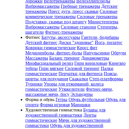
дорожки
Велотренажеры
Велоэллипсоиды
Вибромассажеры
Гребные тренажеры
Детские
тренажеры
Пресс дуги, пресс скамьи
Силовые
коммерческие тренажеры
Силовые тренажеры
Подставки, скамьи под штангу
Министепперы
Вибромассажеры
Силовые станции
Степперы,
шагатели
Фитнес-тренажеры
Фитнес
Батуты, аксессуары
Гантели, бодибары
Детский фитнес
Диски "здоровье"
Йога, пилатес
Коврики гимнастические
Кросс фит
Медицинболы, фитнес-болы
Напульсники
Обручи
Массажеры
Баланс тренинг
Динамометры
Миофасциальный релиз
Гири виниловые
Кинезио
тейпы
Гири мягкие
Силовой тренинг
Палки
гимнастические
Перчатки для фитнеса
Поясы,
шорты для похудания
Скакалки
Степ-платформы
Турники
Упоры для отжиманий, колеса
гимнастические
Утяжелители
Фитнес-мячи,
массажные мячи, босу
Эспандеры
Форма и обувь
Гетры
Обувь футбольная
Обувь для
спорта
Форма игровая
Манишки
Художественная гимнастика
Булавы для
художественной гимнастики
Ленты
гимнастические
Мячи для художественной
гимнастики
Обувь для художественной