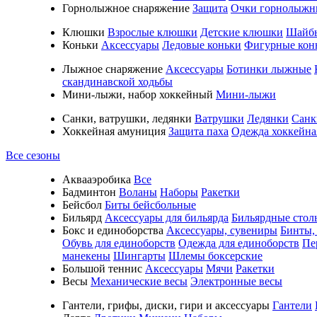
Горнолыжное снаряжение
Защита
Очки горнолыжн
Клюшки
Взрослые клюшки
Детские клюшки
Шайб
Коньки
Аксессуары
Ледовые коньки
Фигурные кон
Лыжное снаряжение
Аксессуары
Ботинки лыжные
скандинавской ходьбы
Мини-лыжи, набор хоккейный
Мини-лыжи
Санки, ватрушки, ледянки
Ватрушки
Ледянки
Санк
Хоккейная амуниция
Защита паха
Одежда хоккейна
Все сезоны
Аквааэробика
Все
Бадминтон
Воланы
Наборы
Ракетки
Бейсбол
Биты бейсбольные
Бильярд
Аксессуары для бильярда
Бильярдные стол
Бокс и единоборства
Аксессуары, сувениры
Бинты,
Обувь для единоборств
Одежда для единоборств
Пе
манекены
Шингарты
Шлемы боксерские
Большой теннис
Аксессуары
Мячи
Ракетки
Весы
Механические весы
Электронные весы
Гантели, грифы, диски, гири и аксессуары
Гантели