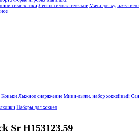
енной гимнастики
Ленты гимнастические
Мячи для художествен
зное
Коньки
Лыжное снаряжение
Мини-лыжи, набор хоккейный
Сан
клюшки
Наборы для хоккея
k Sr H153123.59