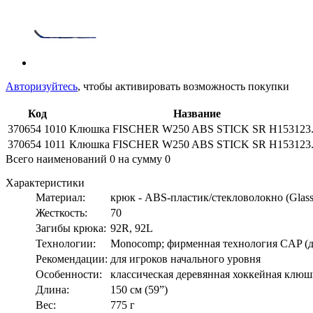
Авторизуйтесь
, чтобы активировать возможность покупки
Код
Название
370654 1010
Клюшка FISCHER W250 ABS STICK SR H153123.
370654 1011
Клюшка FISCHER W250 ABS STICK SR H153123.
Всего наименований
0
на сумму
0
Характеристики
Материал:
крюк - ABS-пластик/стекловолокно (Glass
Жесткость:
70
Загибы крюка:
92R, 92L
Технологии:
Monocomp; фирменная технология CAP (до 
Рекомендации:
для игроков начального уровня
Особенности:
классическая деревянная хоккейная клюш
Длина:
150 см (59”)
Вес:
775 г