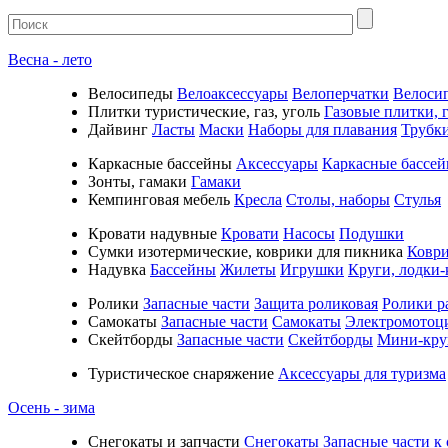
Весна - лето
Велосипеды
Велоаксессуары
Велоперчатки
Велоси
Плитки туристические, газ, уголь
Газовые плитки, г
Дайвинг
Ласты
Маски
Наборы для плавания
Трубк
Каркасные бассейны
Аксессуары
Каркасные бассе
Зонты, гамаки
Гамаки
Кемпинговая мебель
Кресла
Столы, наборы
Стулья
Кровати надувные
Кровати
Насосы
Подушки
Cумки изотермические, коврики для пикника
Коври
Надувка
Бассейны
Жилеты
Игрушки
Круги, лодки-
Ролики
Запасные части
Защита роликовая
Ролики р
Самокаты
Запасные части
Самокаты
Электромотоц
Скейтборды
Запасные части
Скейтборды
Мини-кру
Туристическое снаряжение
Аксессуары для туризма
Осень - зима
Cнегокаты и запчасти
Снегокаты
Запасные части к