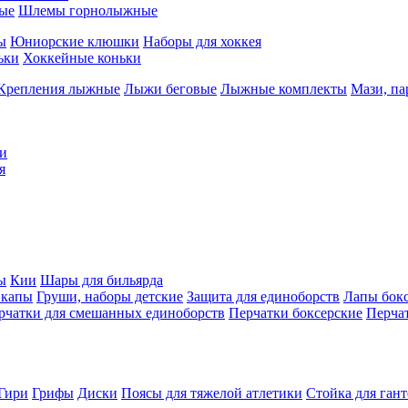
ые
Шлемы горнолыжные
ы
Юниорские клюшки
Наборы для хоккея
ьки
Хоккейные коньки
Крепления лыжные
Лыжи беговые
Лыжные комплекты
Мази, п
и
я
ы
Кии
Шары для бильярда
 капы
Груши, наборы детские
Защита для единоборств
Лапы бок
рчатки для смешанных единоборств
Перчатки боксерские
Перча
Гири
Грифы
Диски
Поясы для тяжелой атлетики
Стойка для ган