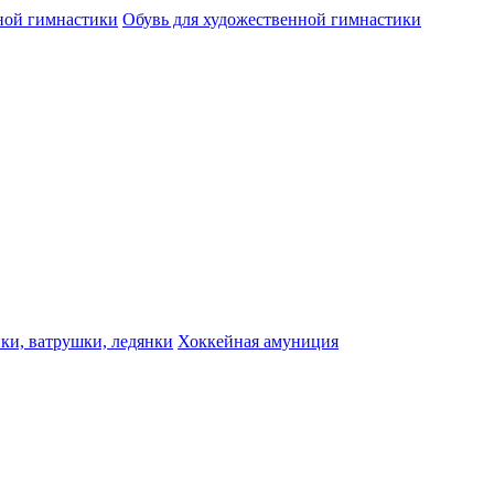
ной гимнастики
Обувь для художественной гимнастики
ки, ватрушки, ледянки
Хоккейная амуниция