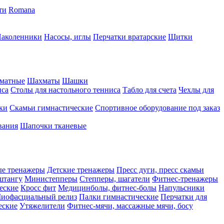
ти
Romana
аколенники
Насосы, иглы
Перчатки вратарские
Щитки
матные
Шахматы
Шашки
иса
Столы для настольного тенниса
Табло для счета
Чехлы для
ки
Скамьи гимнастические
Спортивное оборудование под заказ
вания
Шапочки тканевые
ые тренажеры
Детские тренажеры
Пресс дуги, пресс скамьи
штангу
Министепперы
Степперы, шагатели
Фитнес-тренажеры
еские
Кросс фит
Медицинболы, фитнес-болы
Напульсники
иофасциальный релиз
Палки гимнастические
Перчатки для
еские
Утяжелители
Фитнес-мячи, массажные мячи, босу