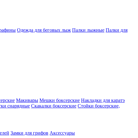
арафины
Одежда для беговых лыж
Палки лыжные
Палки для
серские
Макивары
Мешки боксерские
Накладки для каратэ
тки снарядные
Скакалки боксерские
Стойки боксерские,
телей
Замки для грифов
Аксессуары