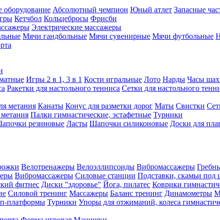
е оборудование
Абсолютный чемпион
Юный атлет
Запасные час
игры
Кетчбол
Кольцебросы
Фрисби
ассажеры
Электрические массажеры
ольные
Мячи гандбольные
Мячи сувенирные
Мячи футбольные
Н
орта
и
матные
Игры 2 в 1, 3 в 1
Кости игральные
Лото
Нарды
Часы шах
са
Ракетки для настольного тенниса
Сетки для настольного тенн
ля метания
Канаты
Конус для разметки дорог
Маты
Свистки
Сет
 метания
Палки гимнастические, эстафетные
Турники
апочки резиновые
Ласты
Шапочки силиконовые
Доски для пла
рожки
Велотренажеры
Велоэллипсоиды
Вибромассажеры
Гребн
жеры
Вибромассажеры
Силовые станции
Подставки, скамьи под 
ский фитнес
Диски "здоровье"
Йога, пилатес
Коврики гимнастич
ие
Силовой тренинг
Массажеры
Баланс тренинг
Динамометры
М
еп-платформы
Турники
Упоры для отжиманий, колеса гимнастич
спорта
Форма игровая
Манишки