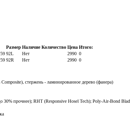
Размер
Наличие
Количество
Цена
Итого:
59
92L
Нет
2990
0
59
92R
Нет
2990
0
 Composite), стержень - ламинированное дерево (фанера)
30% прочнее); RHT (Responsive Hosel Tech); Poly-Air-Bond Blad
ка