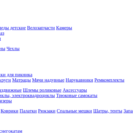
педы детские
Велозапчасти
Камеры
аз
и
йны
Чехлы
ки для пикника
круги
Матрацы
Мячи надувные
Нарукавники
Ремкомплекты
аздвижные
Шлемы роликовые
Аксессуары
иклы, электроквадроциклы
Трюковые самокаты
изеры
Коврики
Палатки
Рюкзаки
Спальные мешки
Шатры, тенты
Запа
 снегокатам