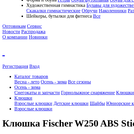
Художественная гимнастика
Булавы для художеств
Скакалки гимнастические
Обручи
Наколенники
Ра
Шейкеры, бутылки для фитнеса
Все
Оптовикам
Сервис
Новости
Распродажа
О компании
Новинки
Регистрация
Вход
Каталог товаров
Весна - лето
Осень - зима
Все сезоны
Осень - зима
Cнегокаты и запчасти
Горнолыжное снаряжение
Клюшки
Клюшки
Взрослые клюшки
Детские клюшки
Шайбы
Юниорские 
Взрослые клюшки
Клюшка Fischer W250 ABS Stic