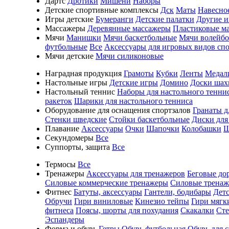
Дартс
Дротики
Мишени
Наборы
Детские спортивные комплексы
Дск
Маты
Навесно
Игры детские
Бумеранги
Детские палатки
Другие 
Массажеры
Деревянные массажеры
Пластиковые м
Мячи
Манишки
Мячи баскетбольные
Мячи волейб
футбольные
Все
Аксессуары для игровых видов сп
Мячи детские
Мячи силиконовые
Наградная продукция
Грамоты
Кубки
Ленты
Медал
Настольные игры
Детские игры
Домино
Доски шах
Настольный теннис
Наборы для настольного тенни
ракеток
Шарики для настольного тенниса
Оборудование для оснащения спортзалов
Гранаты д
Стенки шведские
Стойки баскетбольные
Диски для
Плавание
Аксессуары
Очки
Шапочки
Колобашки
Ш
Секундомеры
Все
Суппорты, защита
Все
Термосы
Все
Тренажеры
Аксессуары для тренажеров
Беговые до
Силовые коммерческие тренажеры
Силовые трена
Фитнес
Батуты, аксессуары
Гантели, бодибары
Дет
Обручи
Гири виниловые
Кинезио тейпы
Гири мягк
фитнеса
Поясы, шорты для похудания
Скакалки
Ст
Эспандеры
Форма и обувь
Гетры
Обувь футбольная
Обувь для 